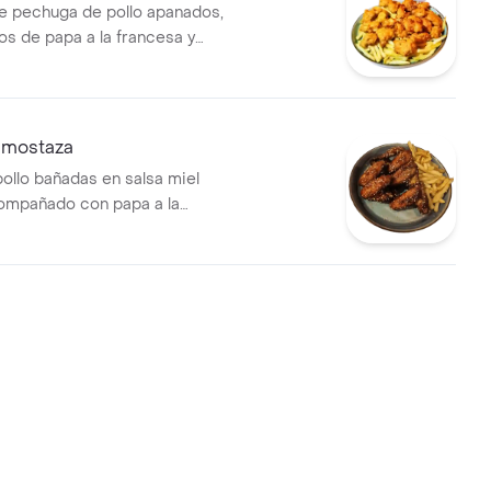
e pechuga de pollo apanados,
 de papa a la francesa y
a
l mostaza
pollo bañadas en salsa miel
ompañado con papa a la