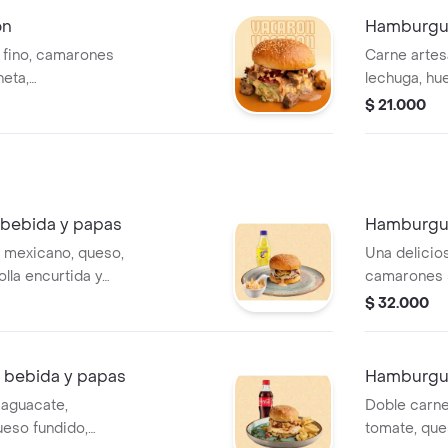
ón
Hamburgue
fino, camarones
Carne artesa
neta,
lechuga, hu
caramelizada.
hogao case
$ 21.000
de la casa.
chipotle y s
bebida y papas
Hamburgue
o mexicano, queso,
Una delicio
olla encurtida y
camarones s
acompañada de
champiñones
$ 32.000
 la casa. una
acompañada 
e sabor. mas papa
la casa. gr
 de 400 ml
bocado. mas
, bebida y papas
Hamburgue
gaseosa de
 aguacate,
Doble carne:
ueso fundido,
tomate, ques