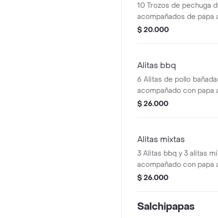
10 Trozos de pechuga d
acompañados de papa a 
salsa rosada
$ 20.000
Alitas bbq
6 Alitas de pollo bañad
acompañado con papa a
$ 26.000
Alitas mixtas
3 Alitas bbq y 3 alitas m
acompañado con papa a
$ 26.000
Salchipapas