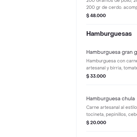
200 Gramos de pollo, 2
200 gr de cerdo. acom
la francesa o papa al va
$ 48.000
uchuva y chimichurri
Hamburguesas
Hamburguesa gran g
Hamburguesa con carne
artesanal y birria, tomat
pepinillos, tocineta, ce
$ 33.000
hogao, salsa chipotle, sa
doble huevo de codorni
Hamburguesa chula
Carne artesanal al estil
tocineta, pepinillos, ceb
jalapeños (opcional). 
$ 20.000
salsa chipotle y salsa de
combinación cargada d