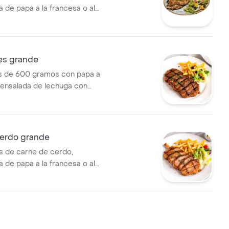
de papa a la francesa o al
ada de lechuga con uvilla y
michurri.
res grande
es de 600 gramos con papa a
, ensalada de lechuga con
ichurri.
cerdo grande
 de carne de cerdo,
de papa a la francesa o al
ada de lechuga con uvilla y