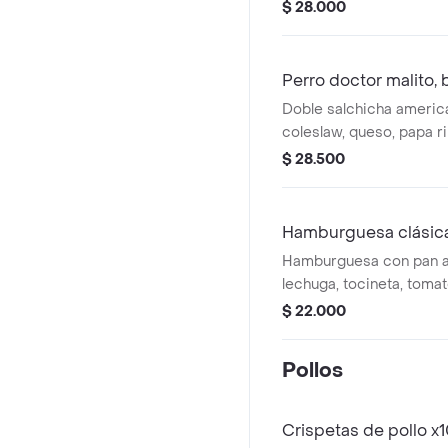
hogao casero. acompañ
$ 28.000
chipotle y nuestra salsa 
pensada especialmente
disfrutan de cada capa
Perro doctor malito,
papa a la francesa y g
Doble salchicha america
coleslaw, queso, papa r
codorniz. acompañada 
$ 28.500
salsa bbq y nuestra sals
toda la actitud callejera
francesa y gaseosa de 
Hamburguesa clásica
Hamburguesa con pan ar
lechuga, tocineta, tomat
y papas ripio. Incluye p
$ 22.000
y bebida a elección.
Pollos
Crispetas de pollo x