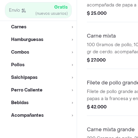
acompañada de papa a l
Gratis
Envío
vapor, ensalada de lechu
$ 25.000
(nuevos usuarios)
chimichurri.
Carnes
Carne mixta
Hamburguesas
100 Gramos de pollo, 10
gr de cerdo. acompañad
Combos
francesa o papa al vapo
$ 27.000
Pollos
uchuva y chimichurri
Salchipapas
Filete de pollo grand
Perro Caliente
Filete de pollo grande
papas a la francesa y e
Bebidas
lechuga.
$ 42.000
Acompañantes
Carne mixta grande