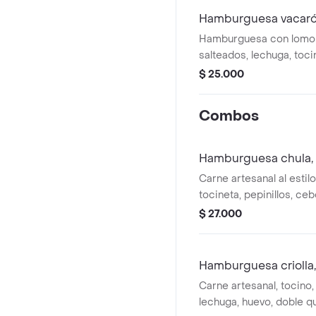
Hamburguesa vacar
Hamburguesa con lomo 
salteados, lechuga, toci
champiñones y cebolla 
$ 25.000
Incluye salsa chipotle y 
Combos
Hamburguesa chula, 
Carne artesanal al estil
tocineta, pepinillos, ceb
jalapeños (opcional). 
$ 27.000
salsa chipotle y salsa de
combinación cargada d
a la francesa y gaseosa
Hamburguesa criolla
Carne artesanal, tocino,
lechuga, huevo, doble q