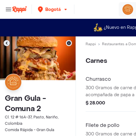
Bogotá
¿Nuevo en Rap
Rappi
Restaurantes a Dom
Carnes
Churrasco
300 Gramos de carne d
acompañada de papa a l
Gran Gula -
vapor, ensalada de lechu
$ 28.000
Comuna 2
chimichurri.
Cl. 12 # 16A-37, Pasto, Nariño,
Colombia
Filete de pollo
Comida Rápida - Gran Gula
300 Gramos de carne de