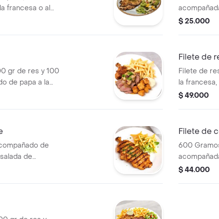
a francesa o al
acompañada 
ga con uvilla y
vapor, ensal
$ 25.000
salsa de chi
Filete de 
0 gr de res y 100
Filete de r
o de papa a la
la francesa
r, ensalada de
uvilla y chim
$ 49.000
e
Filete de 
 acompañado de
600 Gramos
nsalada de
acompañada 
vapor, ensal
$ 44.000
chimichurri.