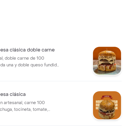
sa clásica doble carne
al, doble carne de 100
ada una y doble queso fundido,
ineta, tomate, cebolla, papa
pañada de salsa de tomate y
casa.
sa clásica
n artesanal, carne 100
echuga, tocineta, tomate,
eso, papa ripio. acompañada
tomate y salsa de la casa.