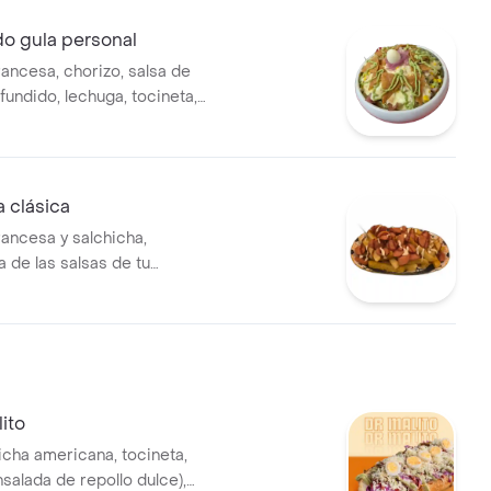
o gula personal
rancesa, chorizo, salsa de
fundido, lechuga, tocineta,
 chipotle, salsa de la casa,
maíz dulce, guacamole, cebolla
totopos y huevo de codorniz.
 clásica
rancesa y salchicha,
de las salsas de tu
ito
icha americana, tocineta,
salada de repollo dulce),