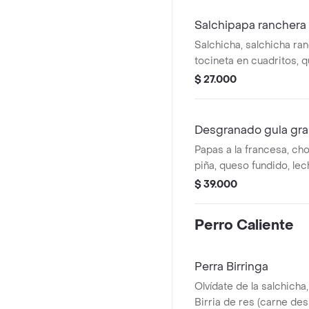
Salchipapa ranchera
Salchicha, salchicha ra
tocineta en cuadritos,
fundido, lechuga , papa 
$ 27.000
ripio, salas de la casa, 
de maíz
Desgranado gula gr
Papas a la francesa, cho
piña, queso fundido, lec
birria, salsa chipotle, sa
$ 39.000
salchicha, maíz dulce, 
encurtida, totopos y hu
Perro Caliente
Perra Birringa
Olvídate de la salchicha,
Birria de res (carne de