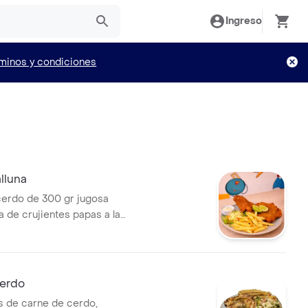
Ingreso
minos y condiciones
lluna
cerdo de 300 gr jugosa
de crujientes papas a la
nsalada de uchuva para
esco y dulce, salsa de la casa
 un toque cítrico.
cerdo
 de carne de cerdo,