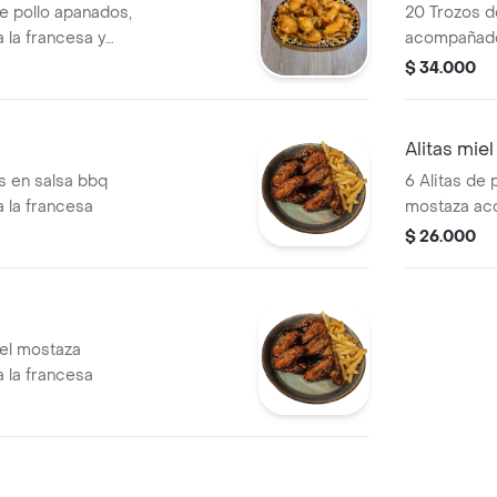
e pollo apanados,
20 Trozos d
la francesa y
acompañados
salsa rosad
$ 34.000
Alitas mie
as en salsa bbq
6 Alitas de 
 la francesa
mostaza ac
francesa
$ 26.000
iel mostaza
 la francesa