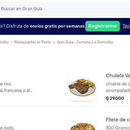
Registrarme
pi?
Disfruta de
envíos gratis por semanas
Tér
icilio
Restaurantes en Pasto
Gran Gula - Comuna 2 a Domicilio
Chuleta Va
e res,
chuleta de 
a francesa o al
acompañada 
ga con uvilla y
francesa, e
$ 29.000
contraste fr
y limón para
Filete de 
 pollo,
300 Gramos