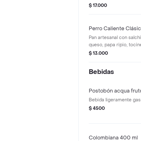
tocineta, cebolla encur
$ 17.000
jalapeños (opcional), hu
cilantro y queso doble 
acompañado de guacam
Perro Caliente Clási
chipotle y salsa de la ca
Pan artesanal con salch
queso, papa ripio, tocin
tártara, mostaza, tomate
$ 13.000
Bebidas
Postobón acqua frut
Bebida ligeramente gas
$ 4500
Colombiana 400 ml