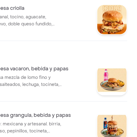
sa criolla
nal, tocino, aguacate,
evo, doble queso fundido,
ro. acompañada de salsa
alsa de la casa.
sa vacaron, bebida y papas
sa mezcla de lomo fino y
alteados, lechuga, tocineta,
, cebolla caramelizada.
de salsa chipotle y salsa de
an fusión de sabores en cada
 papa a la francesa y
sa grangula, bebida y papas
 400 ml
 mexicana y artesanal. birria,
o, pepinillos, tocineta,