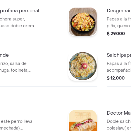
 profana personal
Desgranad
nchera super,
Papas a la f
 queso doble crema
piña, queso 
ala francesa y
birria, salsa
$ 29.000
tomate, rosada y
salchicha, 
encurtida, 
ande
Salchipapa
rizo, salsa de
Papas a la f
huga, tocineta,
acompañada 
lsa de la casa,
preferencia
$ 12.000
guacamole, cebolla
evo de codorniz.
Doctor Mal
 este perro lleva
Doble salch
smechada),
coleslaw( en