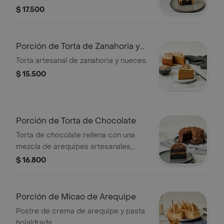
individual.
$ 17.500
Porción de Torta de Zanahoria y
Almendra
Torta artesanal de zanahoria y nueces.
$ 15.500
Porción de Torta de Chocolate
Torta de chocolate rellena con una
mezcla de arequipes artesanales,
cubierta con chocolate semi amargo
$ 16.800
y decoración crocante.
Porción de Micao de Arequipe
Postre de crema de arequipe y pasta
hojaldrada.