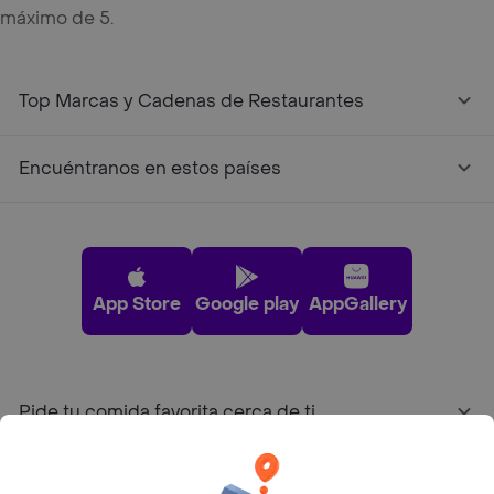
máximo de 5.
Top Marcas y Cadenas de Restaurantes
Encuéntranos en estos países
App Store
Google play
AppGallery
Pide tu comida favorita cerca de ti
Categorías