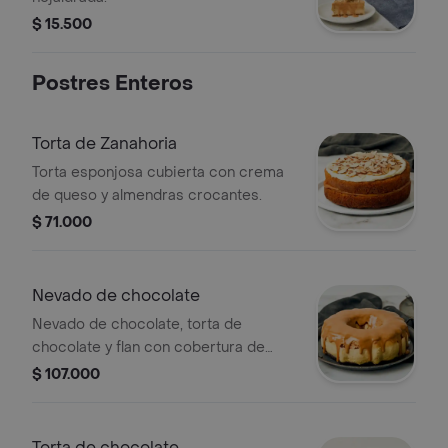
$ 15.500
Postres Enteros
Torta de Zanahoria
Torta esponjosa cubierta con crema
de queso y almendras crocantes.
$ 71.000
Nevado de chocolate
Nevado de chocolate, torta de
chocolate y flan con cobertura de
arequipe completo. porción (15-18).
$ 107.000
Torta de chocolate