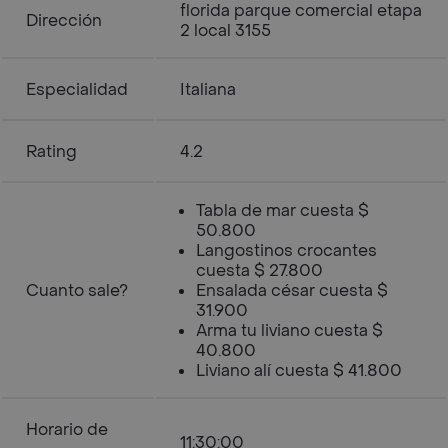
florida parque comercial etapa
Dirección
2 local 3155
Especialidad
Italiana
Rating
4.2
Tabla de mar cuesta $
50.800
Langostinos crocantes
cuesta $ 27.800
Cuanto sale?
Ensalada césar cuesta $
31.900
Arma tu liviano cuesta $
40.800
Liviano alí cuesta $ 41.800
Horario de
11:30:00