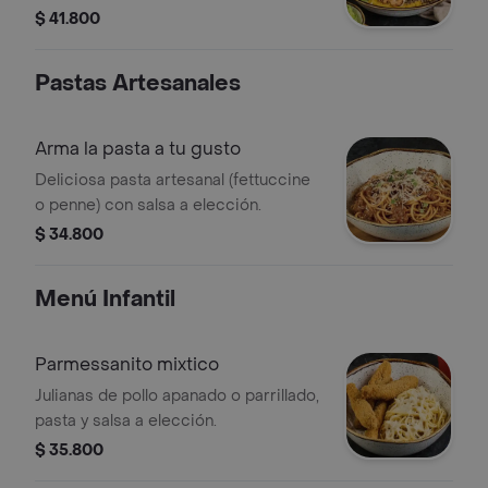
aderezo thai y aguacate. Elige tu
$ 41.800
proteina y ensalada
Pastas Artesanales
Arma la pasta a tu gusto
Deliciosa pasta artesanal (fettuccine
o penne) con salsa a elección.
$ 34.800
Menú Infantil
Parmessanito mixtico
Julianas de pollo apanado o parrillado,
pasta y salsa a elección.
$ 35.800