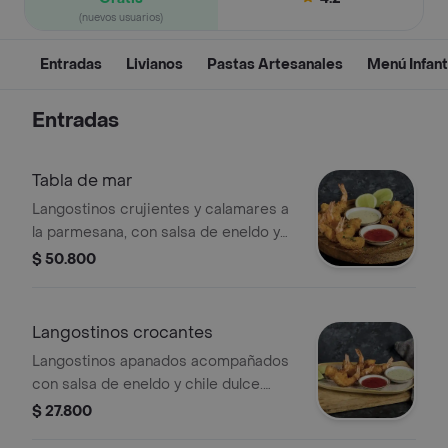
(nuevos usuarios)
Entradas
Livianos
Pastas Artesanales
Menú Infant
Entradas
Tabla de mar
Langostinos crujientes y calamares a
la parmesana, con salsa de eneldo y
chile dulce.
$ 50.800
Langostinos crocantes
Langostinos apanados acompañados
con salsa de eneldo y chile dulce.
Finalizados con perejil.
$ 27.800