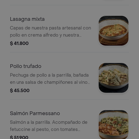
salsa cremosa carbonara con trozos
de tocineta y queso parmesano.
Lasagna mixta
Capas de nuestra pasta artesanal con
pollo en crema alfredo y nuestra
clásica bolognesa. Gratinada con
$ 41.800
queso mozzarella y salsa pomodoro.
Pollo trufado
Pechuga de pollo a la parrilla, bañada
en una salsa de champiñones al vino
tinto y perejil. Acompañada de pasta
$ 45.500
rigatoni con sasa trufada y queso
parmesano.
Salmón Parmessano
Salmón a la parrilla. Acompañado de
fetuccine al pesto, con tomates
confitados, parmesano y brotes.
$ 51.900