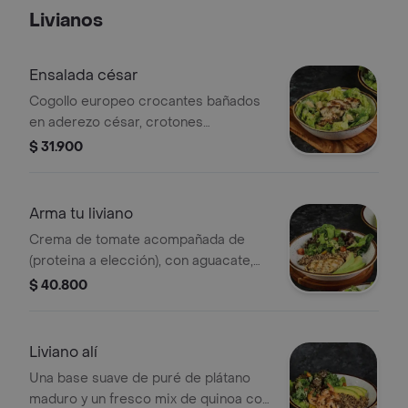
Livianos
Ensalada césar
Cogollo europeo crocantes bañados
en aderezo césar, crotones
crocantes, proteína a elección y
$ 31.900
queso parmesano.
Arma tu liviano
Crema de tomate acompañada de
(proteina a elección), con aguacate,
mix de quinoa y ensalada a elección.
$ 40.800
Liviano alí
Una base suave de puré de plátano
maduro y un fresco mix de quinoa con