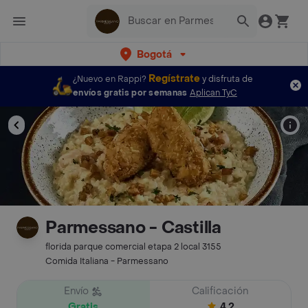
Bogotá
Regístrate
¿Nuevo en Rappi?
y disfruta de
envíos gratis por semanas
Aplican TyC
Parmessano - Castilla
florida parque comercial etapa 2 local 3155
Comida Italiana - Parmessano
Envío
Calificación
Gratis
4.2