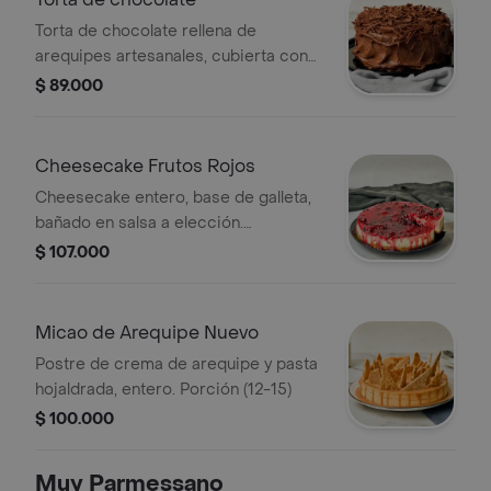
Torta de chocolate rellena de
arequipes artesanales, cubierta con
chocolate semi amargo y decoración
$ 89.000
crocante. porción (10-12).
Cheesecake Frutos Rojos
Cheesecake entero, base de galleta,
bañado en salsa a elección.
Porciones (10-15).
$ 107.000
Micao de Arequipe Nuevo
Postre de crema de arequipe y pasta
hojaldrada, entero. Porción (12-15)
$ 100.000
Muy Parmessano