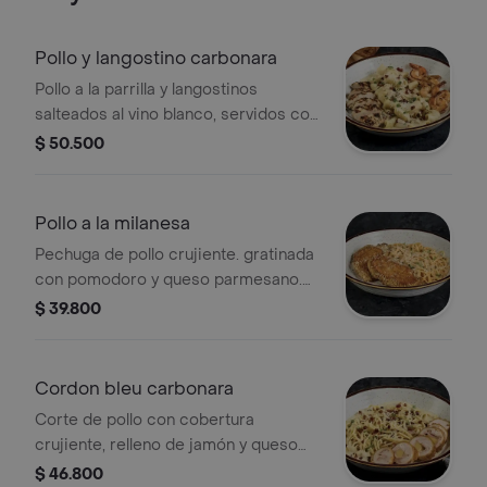
Pollo y langostino carbonara
Pollo a la parrilla y langostinos
salteados al vino blanco, servidos con
rigatoni en salsa carbonara con
$ 50.500
queso parmessano.
Pollo a la milanesa
Pechuga de pollo crujiente. gratinada
con pomodoro y queso parmesano.
Acompañada de spaguetti en
$ 39.800
cremosa salsa rosa.
Cordon bleu carbonara
Corte de pollo con cobertura
crujiente, relleno de jamón y queso
fundido. Acompañado de spaguetti en
$ 46.800