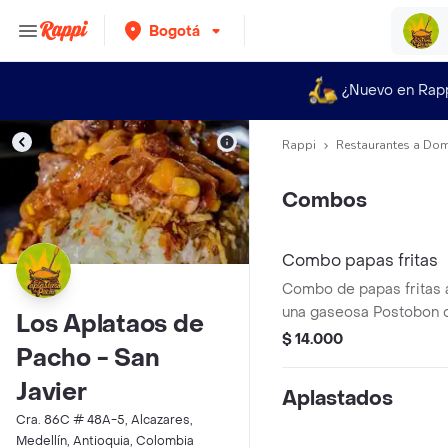
Bogotá
¿Nuevo en Rap
Rappi
Restaurantes a Dom
Combos
Combo papas fritas
Combo de papas fritas
una gaseosa Postobon 
Los Aplataos de
$ 14.000
Pacho - San
Javier
Aplastados
Cra. 86C # 48A-5, Alcazares,
Medellín, Antioquia, Colombia