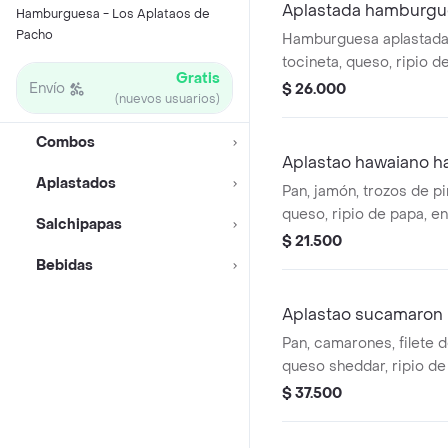
Aplastada hamburgu
Hamburguesa - Los Aplataos de
Pacho
Hamburguesa aplastada
tocineta, queso, ripio d
Gratis
de la casa y salsas case
Envío
$ 26.000
(nuevos usuarios)
Combos
Aplastao hawaiano 
Aplastados
Pan, jamón, trozos de pi
queso, ripio de papa, e
Salchipapas
y salsas caseras.
$ 21.500
Bebidas
Aplastao sucamaron
Pan, camarones, filete d
queso sheddar, ripio de
pico e gallo y salsa esp
$ 37.500
de ceviche.