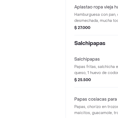
Aplastao ropa vieja
Hamburguesa con pan, 
desmechada, mucha toc
queso, ripio de papa, e
$ 27.000
y salsas caseras.
Salchipapas
Salchipapas
Papas fritas, salchicha e
queso, 1 huevo de codor
de la casa
$ 25.500
Papas cosiacas para
Papas, chorizo en trozos
maicitos, guacamole, tr