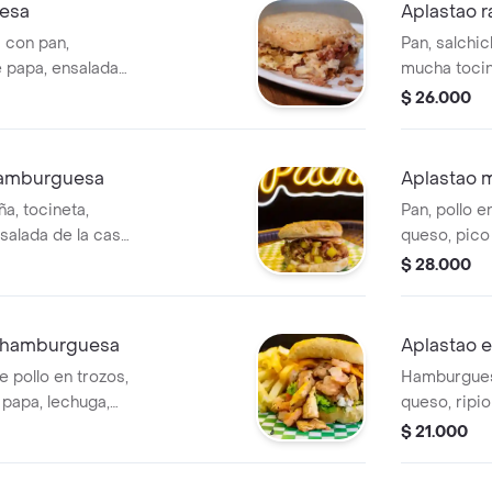
esa
Aplastao 
 con pan,
Pan, salchi
e papa, ensalada
mucha tocin
ras.
de la casa y
$ 26.000
hamburguesa
Aplastao 
ña, tocineta,
Pan, pollo e
nsalada de la casa
queso, pico 
ensalada de 
$ 28.000
jalapeño y s
 hamburguesa
Aplastao 
e pollo en trozos,
Hamburgues
 papa, lechuga,
queso, ripio
ecial en forma
de la casa y
$ 21.000