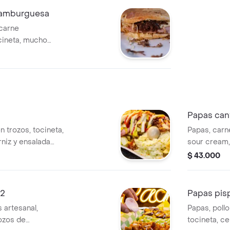
 hamburguesa
carne
ineta, mucho
nsalada de la casa
Papas cant
n trozos, tocineta,
Papas, carn
niz y ensalada
sour cream,
y nachos al
$ 43.000
 2
Papas pisp
 artesanal,
Papas, poll
ozos de
tocineta, ce