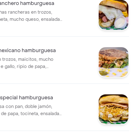
ranchero hamburguesa
chas rancheras en trozos,
eta, mucho queso, ensalada
 salsas caseras.
mexicano hamburguesa
n trozos, maicitos, mucho
e gallo, ripio de papa,
la casa, salsa dulce picante,
alsas caseras.
especial hamburguesa
a con pan, doble jamón,
 de papa, tocineta, ensalada
 salsas caseras.