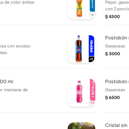
sa de color ámbar.
Pepsi, gase
con 2 porci
$ 4500
Postobón 
eosa con exceso
Gaseosas
tes.
$ 3000
00 ml
Postobón m
or manzana de
Gaseosas
$ 6500
Cristal si