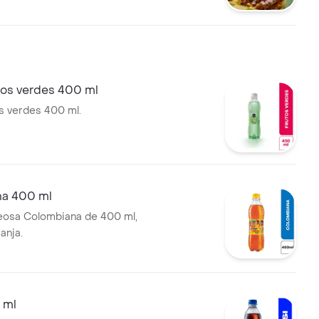
so cheddar fundido, alcanza
onas.
tos verdes 400 ml
s verdes 400 ml.
a 400 ml
eosa Colombiana de 400 ml,
anja.
 ml