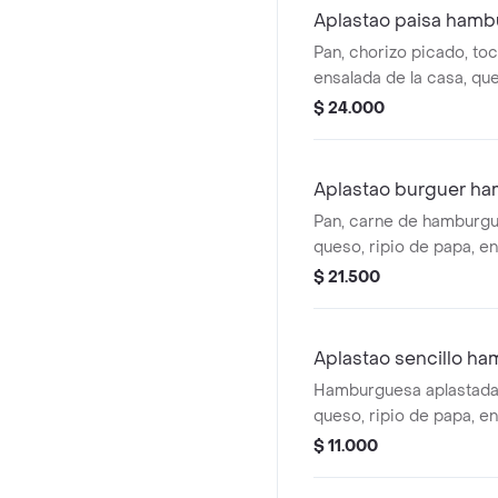
Aplastao paisa ham
Pan, chorizo picado, toc
ensalada de la casa, qu
y salsas caseras.
$ 24.000
Aplastao burguer h
Pan, carne de hamburgu
queso, ripio de papa, e
y salsas caseras.
$ 21.500
Aplastao sencillo h
Hamburguesa aplastada 
queso, ripio de papa, e
y salsas caseras.
$ 11.000