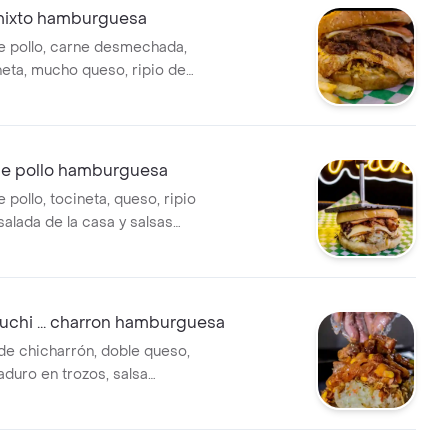
mixto hamburguesa
 de pollo, carne desmechada,
eta, mucho queso, ripio de
da de la casa y salsas
de pollo hamburguesa
e pollo, tocineta, queso, ripio
salada de la casa y salsas
uchi ... charron hamburguesa
 de chicharrón, doble queso,
aduro en trozos, salsa
 con limón, ripio de papa y
 la casa