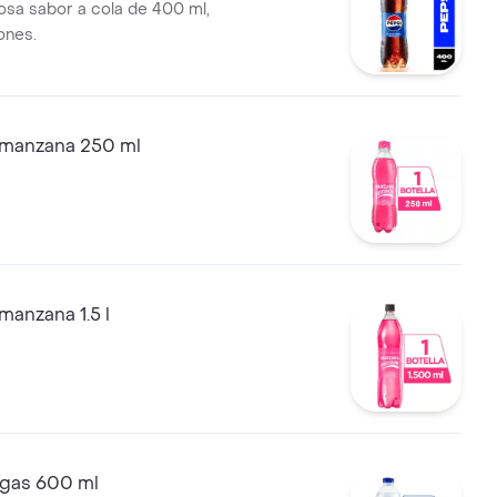
osa sabor a cola de 400 ml,
ones.
manzana 250 ml
anzana 1.5 l
n gas 600 ml