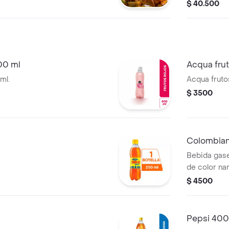
, cheddar fundido
cream y que
$ 40.500
anza para 2
para 2 pers
00 ml
Acqua fru
ml.
Acqua fruto
$ 3500
Colombian
Bebida gas
de color nar
$ 4500
Pepsi 400