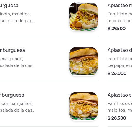
burguesa
Aplastao 
ineta, maicitos,
Pan, filete
eso, ripio de papa
mucha tocin
papa, ensala
$ 29.500
caseras.
amburguesa
Aplastao 
esa, jamón,
Pan, filete d
nsalada de la casa
de papa, en
caseras.
$ 26.000
amburguesa
Aplastao s
con pan, jamón,
Pan, trozos
nsalada de la casa
maicitos, m
encebollada
$ 28.500
ensalada de