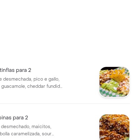
inflas para 2
e desmechada, pico e gallo,
 guacamole, cheddar fundido
canza para 2 personas.
inas para 2
o desmechado, maicitos,
bolla caramelizada, sour