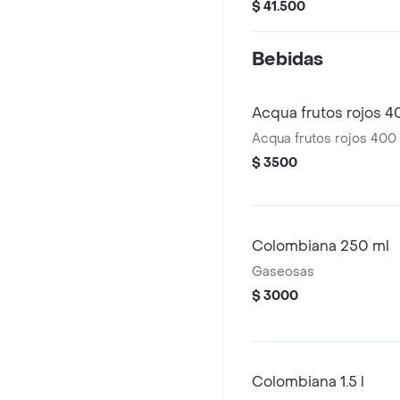
chicharrón, sour cream
$ 41.500
y trozos de maduro, alc
personas
Bebidas
Acqua frutos rojos 4
Acqua frutos rojos 400 
$ 3500
Colombiana 250 ml
Gaseosas
$ 3000
Colombiana 1.5 l