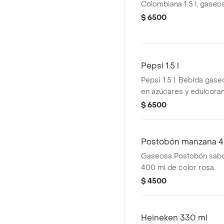
Colombiana 1.5 l, gaseo
$ 6500
Pepsi 1.5 l
Pepsi 1.5 l. Bebida gas
en azúcares y edulcoran
$ 6500
Postobón manzana 4
Gaseosa Postobón sab
400 ml de color rosa.
$ 4500
Heineken 330 ml