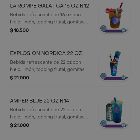
LA ROMPE GALATICA 16 OZ N.12
Bebida refrescante de 16 oz con
hielo, limón, topping frutal, gomitas,
perlas explosivas, sirope y bebida a
$ 18.500
elección.
EXPLOSION NORDICA 22 OZ
N.13J
Bebida refrescante de 22 oz con
hielo, limón, topping frutal, gomitas,
perlas explosivas, sirope y bebida
$ 21.000
LIKE
AMPER BLUE 22 OZ N.14
Bebida refrescante de 22 oz con
hielo, limón, topping frutal, gomitas,
perlas explosivas, sirope y bebida DE
$ 21.000
AMPER