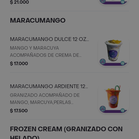
FRUTAL Y 2 TOPPING A ELECION
$ 21.000
MARACUMANGO
MARACUMANGO DULCE 12 OZ
N.22
MANGO Y MARACUYA
ACOMPAÑADOS DE CREMA DE
LECHE,SALSA DE MARACUYA,LECHE
$ 17.000
CONDENSADA Y PERLAS
EXPLOXIVAS
MARACUMANGO ARDIENTE 12
OZ N.21
GRANIZADO ACOMPAÑADO DE
MANGO, MARCUYA,PERLAS
EXPLOXIVAS, GOMAS Y
$ 17.500
ESCARCHADO CON CHAMOY Y
TAJIN PICANTE...
FROZEN CREAM (GRANIZADO CON
HELADO)