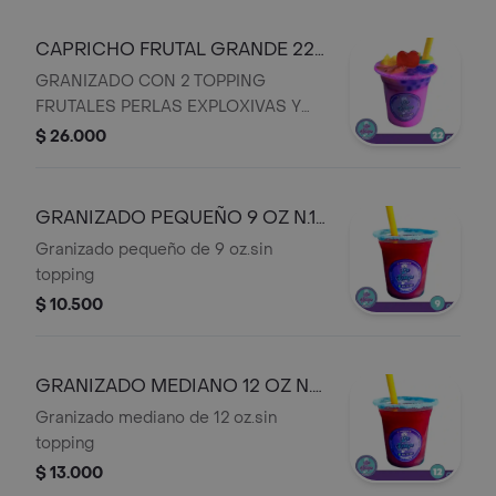
CAPRICHO FRUTAL GRANDE 22
OZ N.11 C
GRANIZADO CON 2 TOPPING
FRUTALES PERLAS EXPLOXIVAS Y
CHUPETA
$ 26.000
GRANIZADO PEQUEÑO 9 OZ N.1
C
Granizado pequeño de 9 oz.sin
topping
$ 10.500
GRANIZADO MEDIANO 12 OZ N.2
C
Granizado mediano de 12 oz.sin
topping
$ 13.000