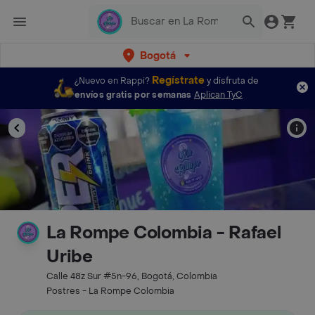
Bogotá
Regístrate
¿Nuevo en Rappi?
y disfruta de
envíos gratis por semanas
Aplican TyC
La Rompe Colombia - Rafael
Uribe
Calle 48z Sur #5n-96, Bogotá, Colombia
Postres - La Rompe Colombia