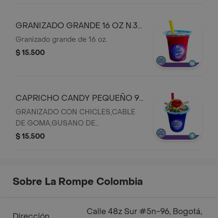
GRANIZADO GRANDE 16 OZ N.3
C
Granizado grande de 16 oz.
$ 15.500
CAPRICHO CANDY PEQUEÑO 9
OZ N.6 C
GRANIZADO CON CHICLES,CABLE
DE GOMA,GUSANO DE
GOMA,PERLAS EXPLOXIVAS Y
$ 15.500
CHUPETA
Sobre La Rompe Colombia
Calle 48z Sur #5n-96, Bogotá,
Dirección