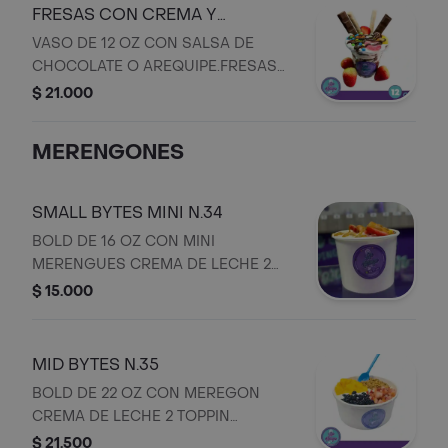
FRESAS CON CREMA Y
TOPPING N.33
VASO DE 12 OZ CON SALSA DE
CHOCOLATE O AREQUIPE.FRESAS
CON CREMA 2 TOPPING A ELECION
$ 21.000
.QUIPITOS ,BARQUILLOS Y
CHOCALATINA JET
MERENGONES
SMALL BYTES MINI N.34
BOLD DE 16 OZ CON MINI
MERENGUES CREMA DE LECHE 2
TOPPING FRUTALES Y 1 TOPPING A
$ 15.000
ELECION Y QUIPITOS
MID BYTES N.35
BOLD DE 22 OZ CON MEREGON
CREMA DE LECHE 2 TOPPIN
FRUTALES Y 2 TOPPING A ELECION Y
$ 21.500