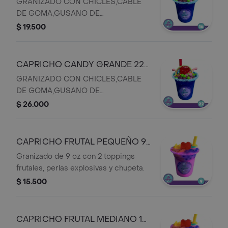
OZ N.7 S
GRANIZADO CON CHICLES,CABLE
DE GOMA,GUSANO DE
GOMA,PERLAS EXPLOXIVAS Y
$ 19.500
CHUPETA
CAPRICHO CANDY GRANDE 22
OZ N.8 S
GRANIZADO CON CHICLES,CABLE
DE GOMA,GUSANO DE
GOMA,PERLAS EXPLOXIVAS Y
$ 26.000
CHUPETA
CAPRICHO FRUTAL PEQUEÑO 9
OZ N.9 S
Granizado de 9 oz con 2 toppings
frutales, perlas explosivas y chupeta.
$ 15.500
CAPRICHO FRUTAL MEDIANO 16