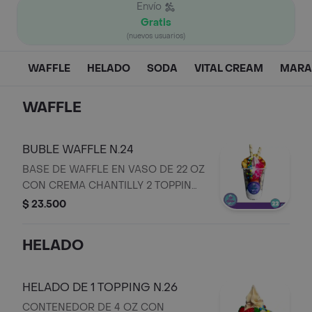
Envío
Gratis
(nuevos usuarios)
WAFFLE
HELADO
SODA
VITAL CREAM
MAR
WAFFLE
BUBLE WAFFLE N.24
BASE DE WAFFLE EN VASO DE 22 OZ
CON CREMA CHANTILLY 2 TOPPIN
FRUTALES ,2 TOPPING A ELECION 1
$ 23.500
CAPA DE HELADO Y 1 BARQUILLO
HELADO
HELADO DE 1 TOPPING N.26
CONTENEDOR DE 4 OZ CON