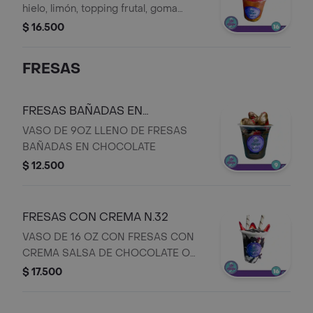
hielo, limón, topping frutal, goma
chicle y gusanos, sirope y bebida de
$ 16.500
coronita
FRESAS
FRESAS BAÑADAS EN
CHOCOLATE N.31
VASO DE 9OZ LLENO DE FRESAS
BAÑADAS EN CHOCOLATE
$ 12.500
FRESAS CON CREMA N.32
VASO DE 16 OZ CON FRESAS CON
CREMA SALSA DE CHOCOLATE O
AREQUIPE QUIPITOS Y BARQUILLOS
$ 17.500