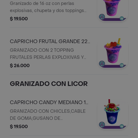
OZ N.10 S
Granizado de 16 oz con perlas
explosivas, chupeta y dos toppings
frutales.
$ 19.500
CAPRICHO FRUTAL GRANDE 22
OZ N.11 S
GRANIZADO CON 2 TOPPING
FRUTALES PERLAS EXPLOXIVAS Y
CHUPETA
$ 26.000
GRANIZADO CON LICOR
CAPRICHO CANDY MEDIANO 16
OZ N.7 C
GRANIZADO CON CHICLES,CABLE
DE GOMA,GUSANO DE
GOMA,PERLAS EXPLOXIVAS Y
$ 19.500
CHUPETA