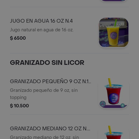
JUGO EN AGUA 16 OZ N.4
Jugo natural en agua de 16 oz.
$ 6500
GRANIZADO SIN LICOR
GRANIZADO PEQUEÑO 9 OZ N.1
S
Granizado pequeño de 9 oz, sin
topping
$ 10.500
GRANIZADO MEDIANO 12 OZ N.2
S
Granizado mediano de 12 oz, sin