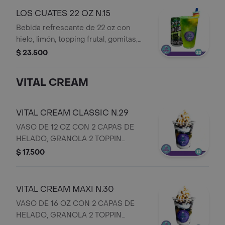
LOS CUATES 22 OZ N.15
Bebida refrescante de 22 oz con
hielo, limón, topping frutal, gomitas,
perlas explosivas, sirope y bebida los
$ 23.500
cuates
VITAL CREAM
VITAL CREAM CLASSIC N.29
VASO DE 12 OZ CON 2 CAPAS DE
HELADO, GRANOLA 2 TOPPIN
FRUTAL Y 1 TOPPING A ELECION
$ 17.500
VITAL CREAM MAXI N.30
VASO DE 16 OZ CON 2 CAPAS DE
HELADO, GRANOLA 2 TOPPIN