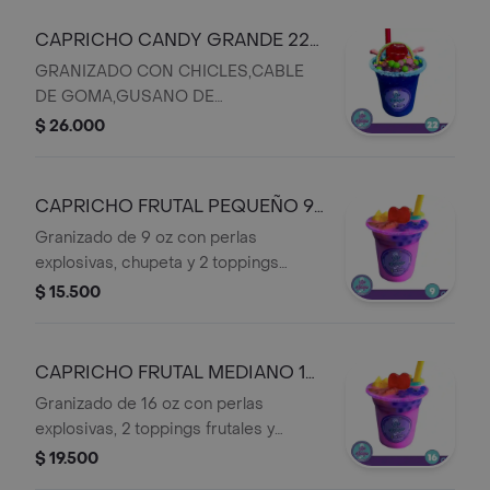
CAPRICHO CANDY GRANDE 22
OZ N.8 C
GRANIZADO CON CHICLES,CABLE
DE GOMA,GUSANO DE
GOMA,PERLAS EXPLOXIVAS Y
$ 26.000
CHUPETA
CAPRICHO FRUTAL PEQUEÑO 9
OZ N.9 C
Granizado de 9 oz con perlas
explosivas, chupeta y 2 toppings
frutales.
$ 15.500
CAPRICHO FRUTAL MEDIANO 16
OZ N.10 C
Granizado de 16 oz con perlas
explosivas, 2 toppings frutales y
chupeta.
$ 19.500