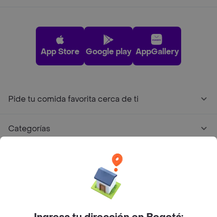
App Store
Google play
AppGallery
Pide tu comida favorita cerca de ti
Categorías
Únete a Rappi
Sobre Rappi