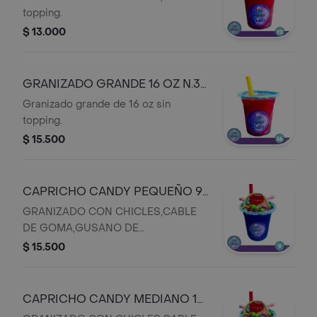
topping.
$ 13.000
GRANIZADO GRANDE 16 OZ N.3
S
Granizado grande de 16 oz sin
topping.
$ 15.500
CAPRICHO CANDY PEQUEÑO 9
OZ N.6 S
GRANIZADO CON CHICLES,CABLE
DE GOMA,GUSANO DE
GOMA,PERLAS EXPLOXIVAS Y
$ 15.500
CHUPETA
CAPRICHO CANDY MEDIANO 16