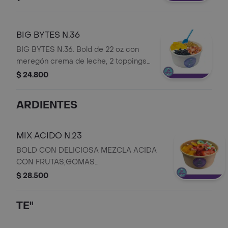
QUIPITOS
BIG BYTES N.36
BIG BYTES N.36. Bold de 22 oz con
meregón crema de leche, 2 toppings
frutales, 2 a elección, Quipitos y
$ 24.800
porción de helado.
ARDIENTES
MIX ACIDO N.23
BOLD CON DELICIOSA MEZCLA ACIDA
CON FRUTAS,GOMAS
ENCHILADAS,SAL,LIMON,LECHERITA,CHAMOY
$ 28.500
Y TAJIN
TE"