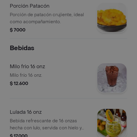
Porción Patacón
Porción de patacón crujiente, ideal
como acompañamiento.
$ 7000
Bebidas
Milo frio 16 onz
Milo frío 16 onz.
$ 12.600
Lulada 16 onz
Bebida refrescante de 16 onzas
hecha con lulo, servida con hielo y
decorada con una rodaja de fruta.
$ 17.000