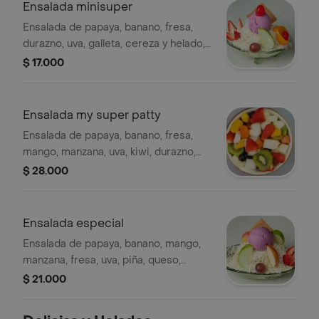
Ensalada minisuper
Ensalada de papaya, banano, fresa,
durazno, uva, galleta, cereza y helado,
con manzana y queso rallado.
$ 17.000
Ensalada my super patty
Ensalada de papaya, banano, fresa,
mango, manzana, uva, kiwi, durazno,
pitaya, uvas pasas, cerezas, barquillo,
$ 28.000
gelatina y 2 porciones de helado.
Ensalada especial
Ensalada de papaya, banano, mango,
manzana, fresa, uva, piña, queso,
helado, crema, galleta y salsa mora.
$ 21.000