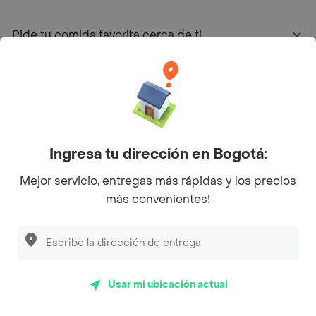
Pide tu comida favorita cerca de ti
Categorías
Únete a Rappi
Ingresa tu dirección en Bogotá:
Sobre Rappi
Mejor servicio, entregas más rápidas y los precios
más convenientes!
Facebook
Twitter
Instagram
©
2026
Rappi Inc. All rights reserved.
Usar mi ubicación actual
Rappi S.A.S. --- NIT 900.843.898-9 --- Calle 63 # 16A-02