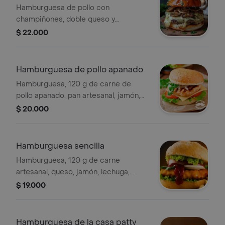
champiñón
Hamburguesa de pollo con
champiñones, doble queso y
vegetales frescos en pan con ajonjolí.
$ 22.000
Hamburguesa de pollo apanado
Hamburguesa, 120 g de carne de
pollo apanado, pan artesanal, jamón,
queso, lechuga, cebolla, tomate, papa
$ 20.000
chips y salsas.
Hamburguesa sencilla
Hamburguesa, 120 g de carne
artesanal, queso, jamón, lechuga,
cebolla, tomate, papa chips y salsas.
$ 19.000
Hamburguesa de la casa patty