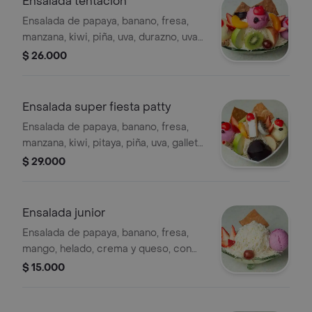
Ensalada tentación
Ensalada de papaya, banano, fresa,
manzana, kiwi, piña, uva, durazno, uvas
pasas, cereza, gelatina, barquillo, 3
$ 26.000
bolitas de helado, miel y salsa mora.
Ensalada super fiesta patty
Ensalada de papaya, banano, fresa,
manzana, kiwi, pitaya, piña, uva, galleta,
barquillo, 2 bolas de helado, gelatina,
$ 29.000
platillo, durazno, cereza y uvas pasas.
Ensalada junior
Ensalada de papaya, banano, fresa,
mango, helado, crema y queso, con
galleta y uva.
$ 15.000