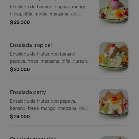
Ensalada de banano, papaya, mango,
fresa, piña, melón, manzana, kiwi,
durazno, cereza, helado, queso,
$ 22.000
crema, salsa mora y uvas pasas.
Ensalada tropical
Ensalada de frutas con banano,
papaya, fresa, manzana, piña, durazno,
uva, cereza, uvas pasas, kiwi, helado
$ 23.000
en galleta, crema, queso, galleta, salsa
de mora y miel.
Ensalada patty
Ensalada de frutas con papaya,
banano, fresa, mango, manzana, kiwi,
pitaya, uva, melocotón, cereza, uvas
$ 24.000
pasas, galletas y doble helado.