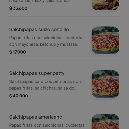
salchichas, maíz y salsa blanca.
$ 33.600
Salchipapas suizo sencillo
Papas fritas con salchichas, cubiertas
con mayonesa, kétchup y mostaza.
$ 17.000
Salchipapas super patty
Salchipapas para dos personas con
papas fritas, salchichas, salsa de
tomate y mayonesa.
$ 40.000
Salchipapas americano
Papas fritas con salchichas, cubiertas