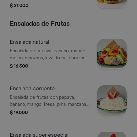
lechuga, tomate y queso.
$ 21.000
Ensaladas de Frutas
Ensalada natural
Ensalada de papaya, banano, mango,
melón, manzana, kiwi, fresa, durazno,
uva, cereza y galleta.
$ 16.500
Ensalada corriente
Ensalada de frutas con papaya,
banano, mango, fresa, piña, manzana,
crema y queso, decorada con
$ 19.000
zarzamora.
Ensalada super especial