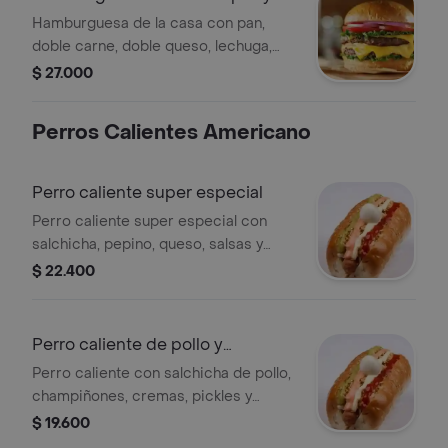
Hamburguesa de la casa con pan,
doble carne, doble queso, lechuga,
tomate y cebolla.
$ 27.000
Perros Calientes Americano
Perro caliente super especial
Perro caliente super especial con
salchicha, pepino, queso, salsas y
huevo de codorniz.
$ 22.400
Perro caliente de pollo y
champiñón
Perro caliente con salchicha de pollo,
champiñones, cremas, pickles y
huevo de codorniz.
$ 19.600