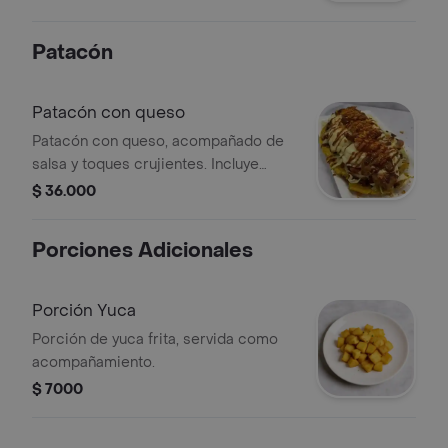
Patacón
Patacón con queso
Patacón con queso, acompañado de
salsa y toques crujientes. Incluye
ingredientes adicionales visibles
$ 36.000
como lechuga y salsa extra.
Porciones Adicionales
Porción Yuca
Porción de yuca frita, servida como
acompañamiento.
$ 7000