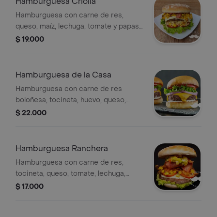
Hamburguesa Criolla
Hamburguesa con carne de res,
queso, maíz, lechuga, tomate y papas
a la francesa.
$ 19.000
Hamburguesa de la Casa
Hamburguesa con carne de res
boloñesa, tocineta, huevo, queso,
tomate, lechuga, cebolla y papas a la
$ 22.000
francesa.
Hamburguesa Ranchera
Hamburguesa con carne de res,
tocineta, queso, tomate, lechuga,
cebolla y papas francesas.
$ 17.000