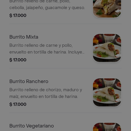
Burrito relleno de carne, pollo,
cebolla, jalapeño, guacamole y queso.
$ 17.000
Burrito Mixta
Burrito relleno de carne y pollo,
envuelto en tortilla de harina. Incluye
lechuga y tomate.
$ 17.000
Burrito Ranchero
Burrito relleno de chorizo, maduro y
maíz, envuelto en tortilla de harina.
$ 17.000
Burrito Vegetariano