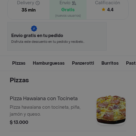
Delivery
Envío
Calificación
Gratis
4.4
35 min
(nuevos usuarios)
Envío gratis en tu pedido
Disfruta este descuento en tu pedido y recíbelo
en minutos.
Pizzas
Hamburguesas
Panzerotti
Burritos
Past
Pizzas
Pizza Hawaiana con Tocineta
Pizza hawaiana con tocineta, piña,
jamón y queso.
$ 13.000