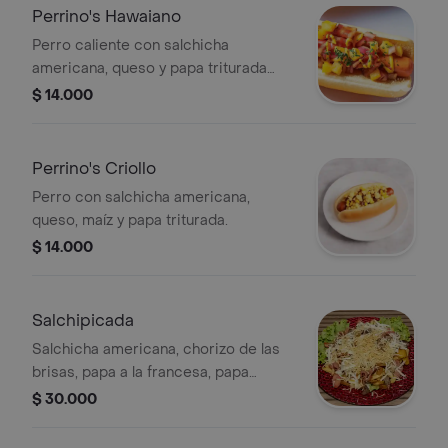
Perrino's Hawaiano
Perro caliente con salchicha
americana, queso y papa triturada
con piña.
$ 14.000
Perrino's Criollo
Perro con salchicha americana,
queso, maíz y papa triturada.
$ 14.000
Salchipicada
Salchicha americana, chorizo de las
brisas, papa a la francesa, papa
criolla, maduritos, papa ripio y extra
$ 30.000
queso