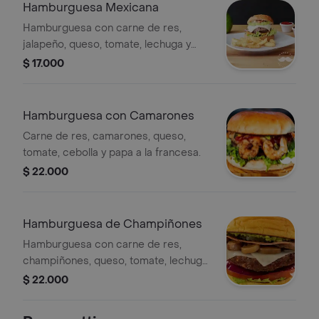
Hamburguesa Mexicana
Hamburguesa con carne de res,
jalapeño, queso, tomate, lechuga y
cebolla, acompañada de papas a la
$ 17.000
francesa.
Hamburguesa con Camarones
Carne de res, camarones, queso,
tomate, cebolla y papa a la francesa.
$ 22.000
Hamburguesa de Champiñones
Hamburguesa con carne de res,
champiñones, queso, tomate, lechuga,
cebolla, pepinillos y guacamole.
$ 22.000