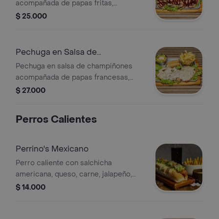
acompañada de papas fritas,
ensalada de lechuga, maíz y aderezo,
$ 25.000
más dos croquetas.
Pechuga en Salsa de
Champiñones
Pechuga en salsa de champiñones
acompañada de papas francesas,
ensalada de lechuga y maíz, y palitos
$ 27.000
de yuca.
Perros Calientes
Perrino's Mexicano
Perro caliente con salchicha
americana, queso, carne, jalapeño,
cebolla y papa triturada.
$ 14.000