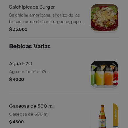
Salchipicada Burger
Salchicha americana, chorizo de las
brisas, carne de hamburguesa, papa a
la francesa, papa criolla, maduritos,
$ 35.000
papa ripio y extra queso
Bebidas Varias
Agua H2O
Agua en botella h2o.
$ 4000
Gaseosa de 500 ml
Gaseosa de 500 ml
$ 4500