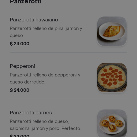
Panzerotti
Panzerotti hawaiano
Panzerotti relleno de piña, jamón y
queso.
$ 23.000
Pepperoni
Panzerotti relleno de pepperoni y
queso derretido.
$ 24.000
Panzerotti carnes
Panzerotti relleno de queso,
salchicha, jamón y pollo. Perfecto
para disfrutar una mezcla de sabores
$ 22.000