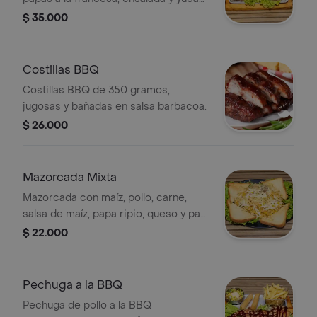
frita.
$ 35.000
Costillas BBQ
Costillas BBQ de 350 gramos,
jugosas y bañadas en salsa barbacoa.
$ 26.000
Mazorcada Mixta
Mazorcada con maíz, pollo, carne,
salsa de maíz, papa ripio, queso y pan
tajado.
$ 22.000
Pechuga a la BBQ
Pechuga de pollo a la BBQ