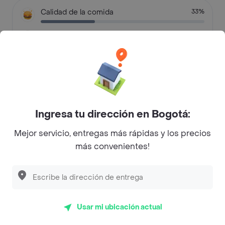
Calidad de la comida
33%
Buena presentación
20%
Justo lo que pedí
13%
Tal como lo pedí
13%
Faltaron algunos items
7%
Ingresa tu dirección en Bogotá:
Otras razones
14%
Mejor servicio, entregas más rápidas y los precios
más convenientes!
Preguntas frecuentes
¿Rinnos Pizza hace entrega a domicilio?
Usar mi ubicación actual
¿Cuál es la dirección de Rinnos Pizza?