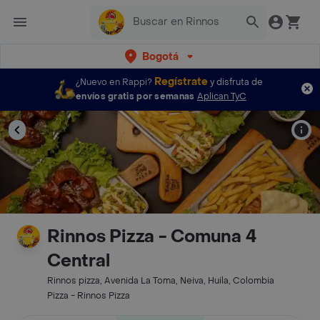
Bogotá
Regístrate
¿Nuevo en Rappi?
y disfruta de
envíos gratis por semanas
Aplican TyC
Rinnos Pizza - Comuna 4
Central
Rinnos pizza, Avenida La Toma, Neiva, Huila, Colombia
Pizza - Rinnos Pizza