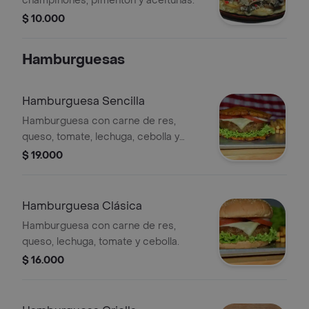
champiñones, pimentón y aceitunas.
$ 10.000
Hamburguesas
Hamburguesa Sencilla
Hamburguesa con carne de res,
queso, tomate, lechuga, cebolla y
papas a la francesa.
$ 19.000
Hamburguesa Clásica
Hamburguesa con carne de res,
queso, lechuga, tomate y cebolla.
$ 16.000