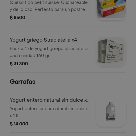
x4
Queso tipo petit suisse. Cuchareable
y delicioso. Perfecto para un postre
pequeño, para la merienda de la
$ 8500
lonchera o para un antojo durante el
día.
Yogurt griego Straciatella x4
Pack x 4 de yogurt griego straciatella,
cada unidad 160 gr.
$ 31.300
Garrafas
Yogurt entero natural sin dulce x 1
lt
Yogurt entero sabor natural sin dulce
x 1 lt
$ 14.000