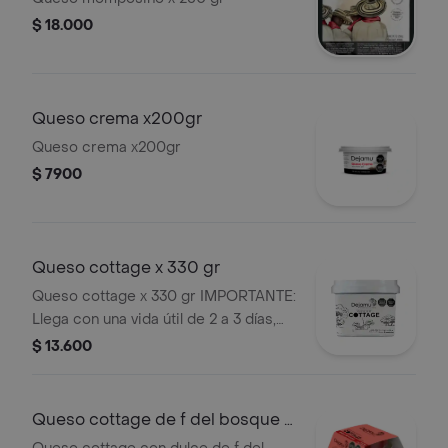
$ 18.000
Queso crema x200gr
Queso crema x200gr
$ 7900
Queso cottage x 330 gr
Queso cottage x 330 gr IMPORTANTE:
Llega con una vida útil de 2 a 3 días,
conservando su frescura natural sin
$ 13.600
conservantes. Es buena fuente de
proteína y calcio Ideal para
mantenerte lleno y cuidar tu masa
Queso cottage de f del bosque x
muscular Perfecto para acompañar
110 gr