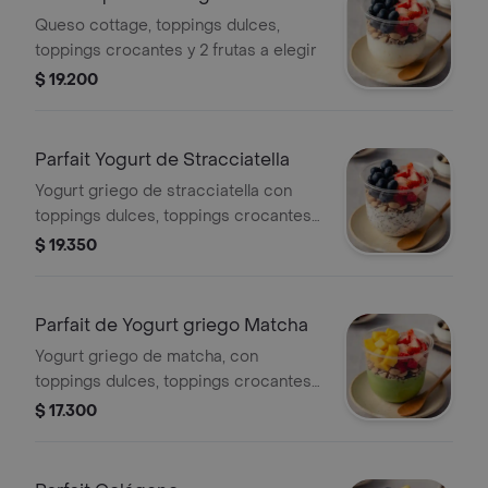
Queso cottage, toppings dulces,
toppings crocantes y 2 frutas a elegir
$ 19.200
Parfait Yogurt de Stracciatella
Yogurt griego de stracciatella con
toppings dulces, toppings crocantes
y 2 frutas a elegir
$ 19.350
Parfait de Yogurt griego Matcha
Yogurt griego de matcha, con
toppings dulces, toppings crocantes
y 2 frutas a elegir
$ 17.300