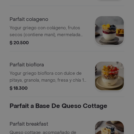
macadamias sabor cinnamon roll
Paranice, fresa y arándanos.
Parfait colageno
Yogur griego con colágeno, frutos
secos (contiene maní), mermelada
light de frutos rojos con arándanos y
$ 20.500
piña 12 onzas
Parfait bioflora
Yogur griego bioflora con dulce de
pitaya, granola, mango, fresa y chía 12
onzas
$ 18.300
Parfait a Base De Queso Cottage
Parfait breakfast
Queso cottage, acompañado de