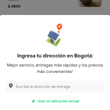
$ 4800
Adicion fruta mora
Adición de mora fresca para
ensaladas de frutas.
$ 4800
Ingresa tu dirección en Bogotá:
Adicion fruta guanabana
Mejor servicio, entregas más rápidas y los precios
Añade guanábana fresca a tu
más convenientes!
ensalada de frutas.
$ 4800
Adicion fruta fresa
Usar mi ubicación actual
Porción adicional de fresas frescas.