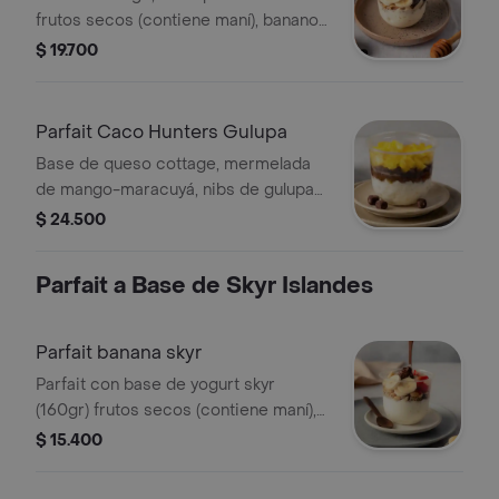
frutos secos (contiene maní), banano,
arándanos y miel 12 onzas
$ 19.700
Parfait Caco Hunters Gulupa
Base de queso cottage, mermelada
de mango-maracuyá, nibs de gulupa
Cacao Hunters, Mango y Piña.
$ 24.500
Parfait a Base de Skyr Islandes
Parfait banana skyr
Parfait con base de yogurt skyr
(160gr) frutos secos (contiene maní),
nutella, fresas y bananos 12 onzas
$ 15.400