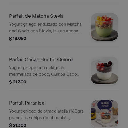
Parfait de Matcha Stevia
Yogurt griego endulzado con Matcha
endulzado con Stevia, frutos secos
sin uvas pasas, mango y fresas
$ 18.050
Parfait Cacao Hunter Quinoa
Yogurt griego con colágeno,
mermelada de coco, Quinoa Caco
Hunters, Fresa y mora.
$ 21.300
Parfait Paranice
Yogurt griego de stracciatella (160gr),
granola de chips de chocolate,
esparcible a base de almendras y
$ 21.300