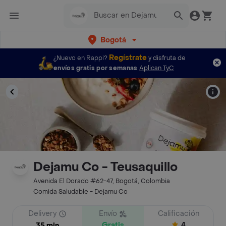
Bogotá
Regístrate
¿Nuevo en Rappi?
y disfruta de
envíos gratis por semanas
Aplican TyC
Dejamu Co - Teusaquillo
Avenida El Dorado #62-47, Bogotá, Colombia
Comida Saludable - Dejamu Co
Delivery
Envío
Calificación
Gratis
4
35 min