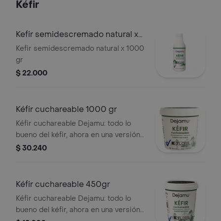
Kéfir
Kefir semidescremado natural x
1000 gr
Kefir semidescremado natural x 1000
gr
$ 22.000
Kéfir cuchareable 1000 gr
Kéfir cuchareable Dejamu: todo lo
bueno del kéfir, ahora en una versión
perfecta para combinarlo con frutas,
$ 30.240
nueces y granolas
Kéfir cuchareable 450gr
Kéfir cuchareable Dejamu: todo lo
bueno del kéfir, ahora en una versión