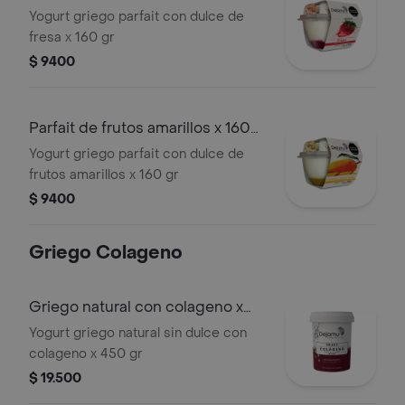
gr
Yogurt griego parfait con dulce de
fresa x 160 gr
$ 9400
Parfait de frutos amarillos x 160
gr
Yogurt griego parfait con dulce de
frutos amarillos x 160 gr
$ 9400
Griego Colageno
Griego natural con colageno x
450 gr
Yogurt griego natural sin dulce con
colageno x 450 gr
$ 19.500