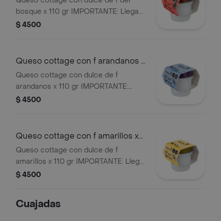
Queso cottage con dulce de f del
con tus toppings favoritos, solo o en
bosque x 110 gr IMPORTANTE: Llega
recetas.
con una vida útil de 2 a 3 días,
$ 4500
conservando su frescura natural sin
conservantes.
Queso cottage con f arandanos x
110 gr
Queso cottage con dulce de f
arandanos x 110 gr IMPORTANTE:
Llega con una vida útil de 2 a 3 días,
$ 4500
conservando su frescura natural sin
conservantes.
Queso cottage con f amarillos x
110 gr
Queso cottage con dulce de f
amarillos x 110 gr IMPORTANTE: Llega
con una vida útil de 2 a 3 días,
$ 4500
conservando su frescura natural sin
conservantes.
Cuajadas