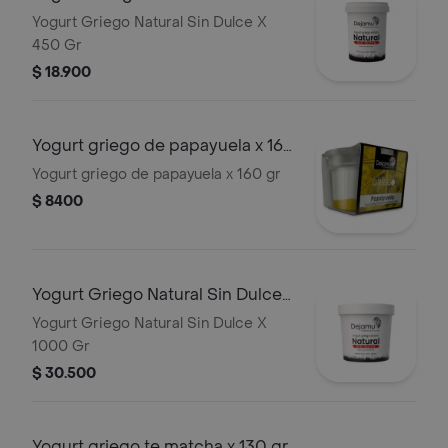
X 450 gr
Yogurt Griego Natural Sin Dulce X
450 Gr
$ 18.900
Yogurt griego de papayuela x 160
gr
Yogurt griego de papayuela x 160 gr
$ 8400
Yogurt Griego Natural Sin Dulce
X 1000 gr
Yogurt Griego Natural Sin Dulce X
1000 Gr
$ 30.500
Yogurt griego te matcha x 130 gr