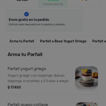
(nuevos usuarios)
Envío gratis en tu pedido
Disfruta este descuento en tu pedido y recíbelo
en minutos.
Arma tu Parfait
Parfait a Base Yogurt Griego
Parfait
Arma tu Parfait
Parfait yogurt griego
Yogurt griego con toppings dulces,
toppings crocantes y 2 frutas a elegir
$ 17.450
Parfait queso cottage