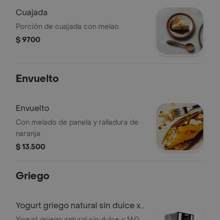
Cuajada
Porción de cuajada con melao
$ 9700
Envuelto
Envuelto
Con melado de panela y ralladura de
naranja.
$ 13.500
Griego
Yogurt griego natural sin dulce x
160 gr
Yogurt griego natural sin dulce x 160