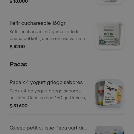
perfecta para combinarlo con frutas,
$ 18.000
nueces y granolas
Kéfir cuchareable 160gr
Kéfir cuchareable Dejamu: todo lo
bueno del kéfir, ahora en una versión
perfecta para combinarlo con frutas,
$ 8200
nueces y granolas
Pacas
Paca x 4 yogurt griego sabores
x160 gr
Pack x 4 de yogurt griego sabores
surtidos Cada unidad 160 gr. Uchuva,
fresa, frutos amarillos y mora
$ 31.600
Queso petit suisse Paca surtida