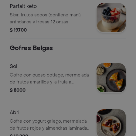
Parfait keto
Skyr, frutos secos (contiene maní),
arándanos y fresas 12 onzas
$ 19.700
Gofres Belgas
Sol
Gofre con queso cottage, mermelada
de frutos amarillos y la fruta a
elección
$ 8000
Abril
Gofre con yogurt griego, mermelada
de frutos rojos y almendras laminadas
tamaño a elegir