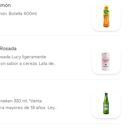
Limón
món. Botella 400ml.
 Rosada
osada Lucy ligeramente
con sabor a cereza. Lata de
neken 330 ml. "Venta
ara mayores de 18 años. Ley
"