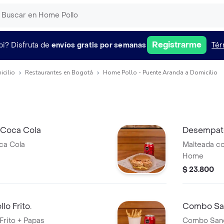
Registrarme
pi?
Disfruta de
envíos gratis por semanas
Tér
icilio
Restaurantes en Bogotá
Home Pollo - Puente Aranda a Domicilio
 Coca Cola
Desempat
ca Cola
Malteada co
Home
$ 23.800
o Frito.
Combo San
rito + Papas
Combo Sandu