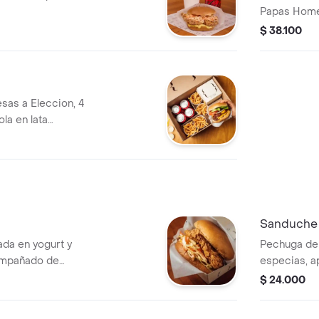
Papas Home
$ 38.100
as a Eleccion, 4
la en lata
Sanduche 
da en yogurt y
Pechuga de 
ompañado de
especias, 
ensalada de 
$ 24.000