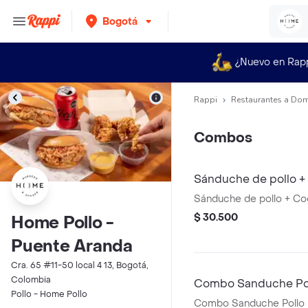
Bogotá
¿Nuevo en Rap
Rappi
Restaurantes a Dom
Combos
Sánduche de pollo +
Sánduche de pollo + Co
$ 30.500
Home Pollo -
Puente Aranda
Cra. 65 #11-50 local 4 13, Bogotá,
Colombia
Combo Sanduche Poll
Pollo - Home Pollo
Combo Sanduche Pollo F