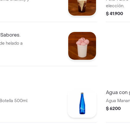
elección.
$ 41.900
2 Sabores.
 de helado a
Agua con 
 Botella 500ml.
Agua Manant
$ 6200