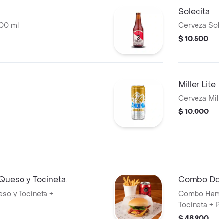
Solecita
300 ml
Cerveza Sol
$ 10.500
Miller Lite
Cerveza Mill
$ 10.000
Queso y Tocineta.
Combo Dob
so y Tocineta +
Combo Hamb
Tocineta +
$ 48.900