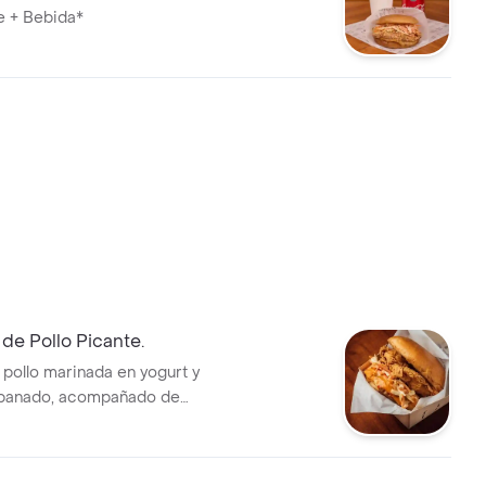
 + Bebida*
de Pollo Picante.
pollo marinada en yogurt y
apanado, acompañado de
repollo y salsa picante.