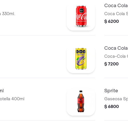
Coca Cola
a 330ml.
Coca Cola S
$ 6200
Coca Cola
Coca-Cola O
$ 7200
ml
Sprite
otella 400ml
Gaseosa Spr
$ 6800