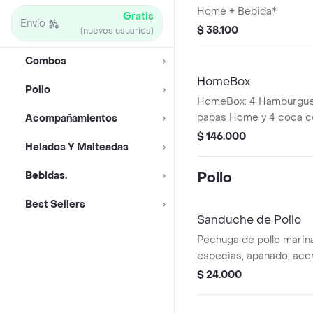
Home + Bebida*
Gratis
Envío
$ 38.100
(nuevos usuarios)
Combos
HomeBox
Pollo
HomeBox: 4 Hamburgues
papas Home y 4 coca co
Acompañamientos
(Normal-Zero)
$ 146.000
Helados Y Malteadas
Bebidas.
Pollo
Best Sellers
Sanduche de Pollo
Pechuga de pollo marina
especias, apanado, ac
ensalada de repollo.
$ 24.000