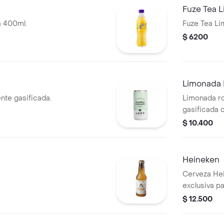
Fuze Tea 
a 400ml.
Fuze Tea Li
$ 6200
Limonada
nte gasificada.
Limonada r
gasificada 
269 ml.
$ 10.400
Heineken
Cerveza Hei
exclusiva p
124 de 1994
$ 12.500