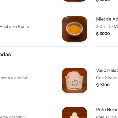
Miel de Ab
e Hecha En Home
3 Onz De M
$ 3000
adas
Vaso Hela
abor a elección.
Con 2 bolas
$ 9300
Pote Helad
ma chantilly y
Pote 1 Litro