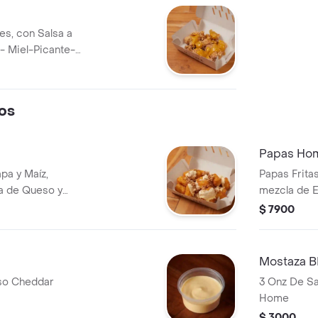
es, con Salsa a
- Miel-Picante-
os
Papas Ho
pa y Maíz,
Papas Frita
a de Queso y
mezcla de E
ramos.
$ 7900
Mostaza 
so Cheddar
3 Onz De S
Home
$ 3000