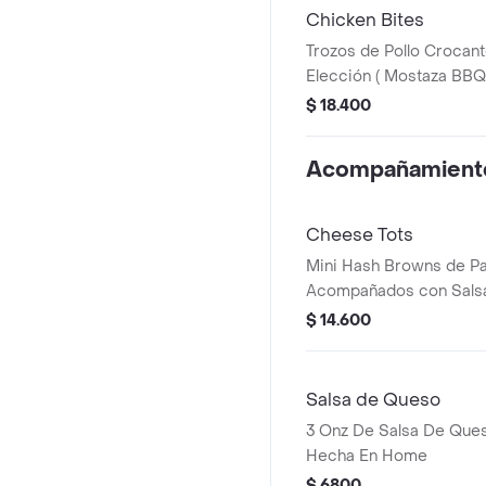
Chicken Bites
Trozos de Pollo Crocant
Elección ( Mostaza BBQ
HOME.)
$ 18.400
Acompañamient
Cheese Tots
Mini Hash Browns de Pa
Acompañados con Sals
Cebolla Crunchy. 200 G
$ 14.600
Salsa de Queso
3 Onz De Salsa De Que
Hecha En Home
$ 6800