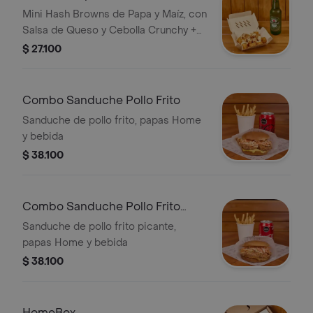
Mini Hash Browns de Papa y Maíz, con
Salsa de Queso y Cebolla Crunchy +
Heineken
$ 27.100
Combo Sanduche Pollo Frito
Sanduche de pollo frito, papas Home
y bebida
$ 38.100
Combo Sanduche Pollo Frito
Picante
Sanduche de pollo frito picante,
papas Home y bebida
$ 38.100
HomeBox