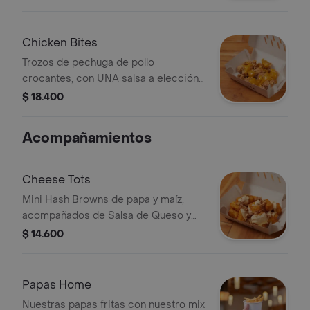
Home)
Chicken Bites
Trozos de pechuga de pollo
crocantes, con UNA salsa a elección
(Miel, Mostaza BBQ, Salsa Picante o
$ 18.400
Salsa Home)
Acompañamientos
Cheese Tots
Mini Hash Browns de papa y maíz,
acompañados de Salsa de Queso y
cebolla crunchy
$ 14.600
Papas Home
Nuestras papas fritas con nuestro mix