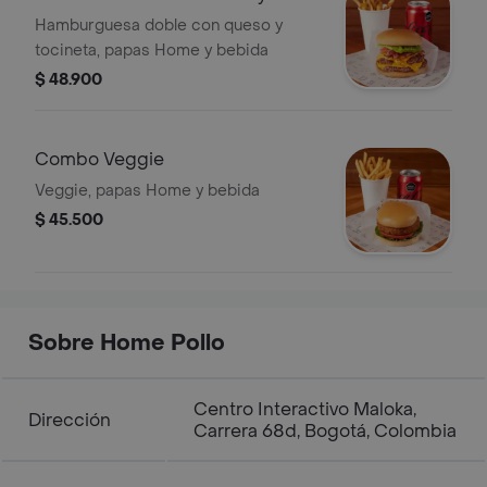
Tocineta
Hamburguesa doble con queso y
tocineta, papas Home y bebida
$ 48.900
Combo Veggie
Veggie, papas Home y bebida
$ 45.500
Sobre Home Pollo
Centro Interactivo Maloka,
Dirección
Carrera 68d, Bogotá, Colombia