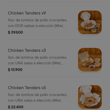
Chicken Tenders x9
9un. de lomitos de pollo crocantes,
con DOS salsas a elección (Miel,
Mostaza BBQ, Salsa Picante o Salsa
$ 39.500
Home)
Chicken Tenders x3
3un. de lomitos de pollo crocantes,
con UNA salsa a elección (Miel,
Mostaza BBQ, Salsa Picante o Salsa
$ 13.900
Home)
Chicken Tenders x5
5un. de lomitos de pollo crocantes,
con UNA salsa a elección (Miel,
Mostaza BBQ, Salsa Picante o Salsa
$ 22.400