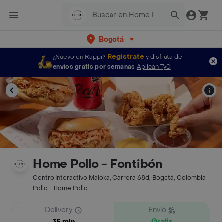
Bogotá
Regístrate
¿Nuevo en Rappi?
y disfruta de
envíos gratis por semanas
Aplican TyC
Home Pollo - Fontibón
Centro Interactivo Maloka, Carrera 68d, Bogotá, Colombia
Pollo - Home Pollo
Delivery
Envío
Gratis
35 min