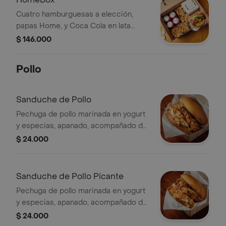
Cuatro hamburguesas a elección,
papas Home, y Coca Cola en lata
(normal o zero)
$ 146.000
Pollo
Sanduche de Pollo
Pechuga de pollo marinada en yogurt
y especias, apanado, acompañado de
ensalada de repollo (coleslaw)
$ 24.000
Sanduche de Pollo Picante
Pechuga de pollo marinada en yogurt
y especias, apanado, acompañado de
ensalada de repollo (coleslaw) y salsa
$ 24.000
picante