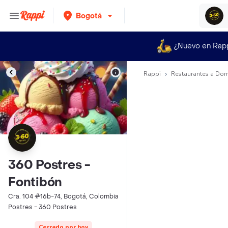
Bogotá
¿Nuevo en Rap
Rappi
Restaurantes a Dom
360 Postres -
Fontibón
Cra. 104 #16b-74, Bogotá, Colombia
Postres - 360 Postres
Cerrado por hoy