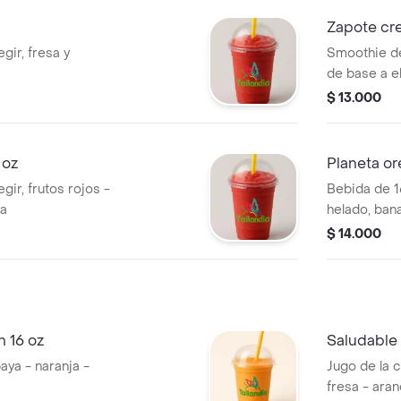
Zapote cr
gir, fresa y
Smoothie de
de base a el
$ 13.000
 oz
Planeta or
ir, frutos rojos -
Bebida de 1
ra
helado, bana
$ 14.000
 16 oz
Saludable
aya - naranja -
Jugo de la 
fresa - ara