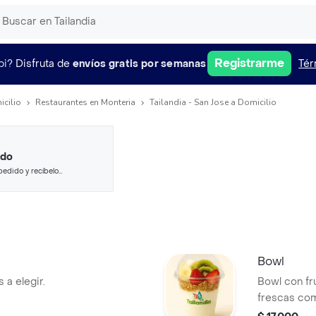
Registrarme
pi?
Disfruta de
envíos gratis por semanas
Tér
icilio
Restaurantes en Monteria
Tailandia - San Jose a Domicilio
ido
pedido y recíbelo
Bowl
s a elegir.
Bowl con fru
frescas com