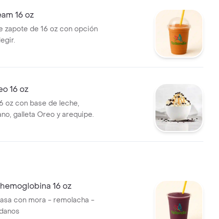
eam 16 oz
 zapote de 16 oz con opción
egir.
eo 16 oz
6 oz con base de leche,
no, galleta Oreo y arequipe.
 hemoglobina 16 oz
casa con mora - remolacha -
ndanos