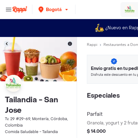
Bogotá
¿Nuevo en Rap
Rappi
Restaurantes a Dom
Envío gratis en tu ped
Disfruta este descuento en tu 
en minutos.
Especiales
Tailandia - San
Jose
Parfait
Tv. 29 #29-69, Montería, Córdoba,
Granola, yogurt y 2 fruta
Colombia
$ 14.000
Comida Saludable - Tailandia