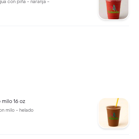
ua con piña - naranja -
milo 16 oz
n milo - helado