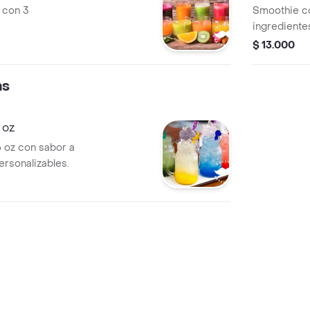
 con 3
Smoothie co
ingredientes
$ 13.000
as
 oz
 oz con sabor a
ersonalizables.