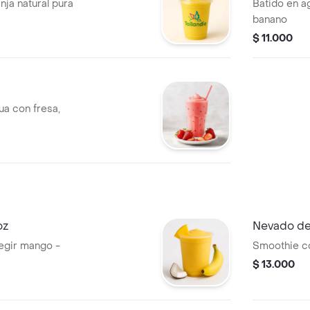
nja natural pura
Batido en ag
banano
$ 11.000
ua con fresa,
oz
Nevado de 
egir mango -
Smoothie co
$ 13.000