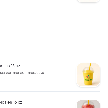
illos 16 oz
gua con mango - maracuyá -
picales 16 oz