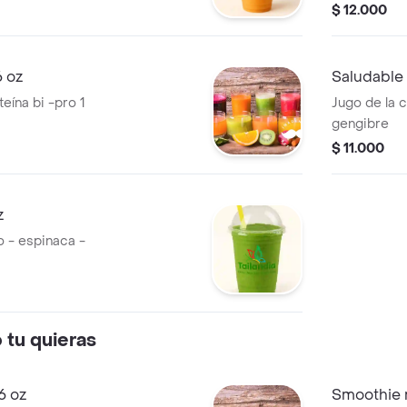
$ 12.000
6 oz
Saludable 
eína bi -pro 1
Jugo de la 
gengibre
$ 11.000
z
o - espinaca -
tu quieras
6 oz
Smoothie m