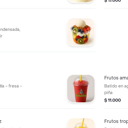
$ 17.000
ondensada,
ir
Frutos amar
ía - fresa -
Batido en a
piña
$ 11.000
z
Frutos tro