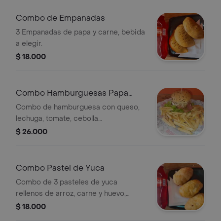
Combo de Empanadas
3 Empanadas de papa y carne, bebida
a elegir.
$ 18.000
Combo Hamburguesas Papa
Francesa y Gaseosa
Combo de hamburguesa con queso,
lechuga, tomate, cebolla
caramelizada, tocineta, papas
$ 26.000
francesas y gaseosa a elegir.
Combo Pastel de Yuca
Combo de 3 pasteles de yuca
rellenos de arroz, carne y huevo,
acompañado de una bebida a elegir.
$ 18.000