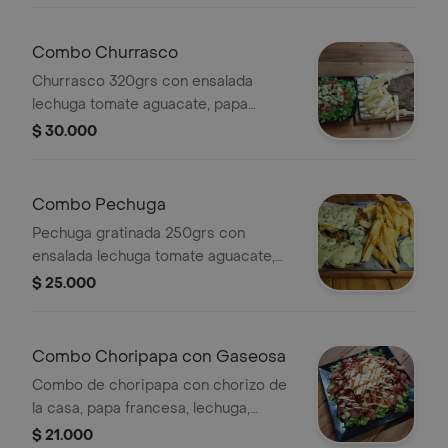
Combo Churrasco
Churrasco 320grs con ensalada
lechuga tomate aguacate, papa
gracesa, bebida a elegir.
$ 30.000
Combo Pechuga
Pechuga gratinada 250grs con
ensalada lechuga tomate aguacate,
papa fracesa, bebida a elegir.
$ 25.000
Combo Choripapa con Gaseosa
Combo de choripapa con chorizo de
la casa, papa francesa, lechuga,
tocineta, huevo de codorniz, queso y
$ 21.000