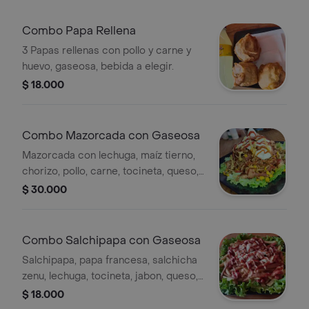
Combo Papa Rellena
3 Papas rellenas con pollo y carne y
huevo, gaseosa, bebida a elegir.
$ 18.000
Combo Mazorcada con Gaseosa
Mazorcada con lechuga, maíz tierno,
chorizo, pollo, carne, tocineta, queso,
huevo de codorniz y bebida a elegir.
$ 30.000
Combo Salchipapa con Gaseosa
Salchipapa, papa francesa, salchicha
zenu, lechuga, tocineta, jabon, queso,
huevo de codorniz, salsas, bebida a
$ 18.000
elegir.