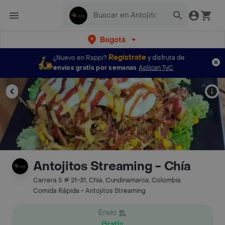
Bogotá
Regístrate
¿Nuevo en Rappi?
y disfruta de
envíos gratis por semanas
Aplican TyC
Antojitos Streaming - Chía
Carrera 5 # 21-31, Chía, Cundinamarca, Colombia
Comida Rápida - Antojitos Streaming
Envío
Gratis