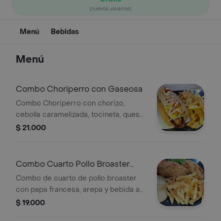
(nuevos usuarios)
Menú
Bebidas
Menú
Combo Choriperro con Gaseosa
Combo Choriperro con chorizo,
cebolla caramelizada, tocineta, queso,
huevo de codorniz, papas fritas,
$ 21.000
salsas y gaseosa a elegir.
Combo Cuarto Pollo Broaster
con Gaseosa
Combo de cuarto de pollo broaster
con papa francesa, arepa y bebida a
elegir.
$ 19.000