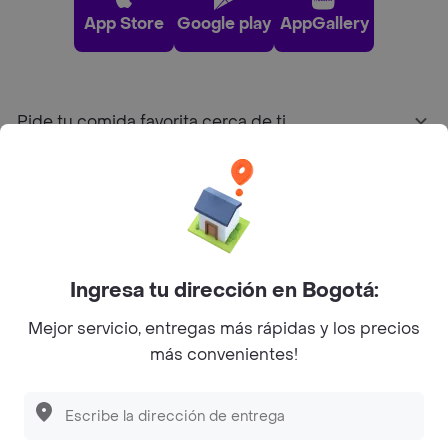
App Store
Google play
AppGallery
Pide tu comida favorita cerca de ti
Categorías
Únete a Rappi
Ingresa tu dirección en Bogotá:
Sobre Rappi
Mejor servicio, entregas más rápidas y los precios
más convenientes!
Facebook
Twitter
Instagram
©
2026
Rappi Inc. All rights reserved.