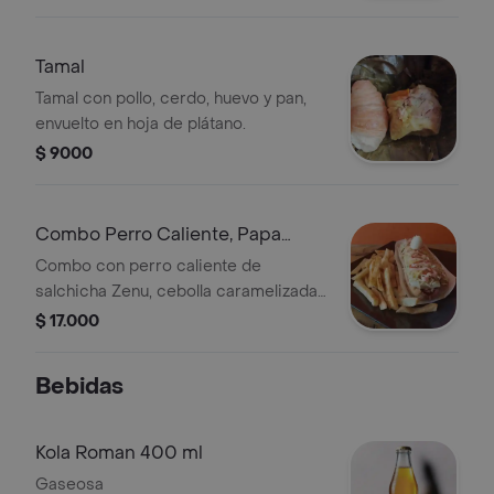
salsas. Incluye gaseosa a elección.
Tamal
Tamal con pollo, cerdo, huevo y pan,
envuelto en hoja de plátano.
$ 9000
Combo Perro Caliente, Papa
Francesa, Gaseosa
Combo con perro caliente de
salchicha Zenu, cebolla caramelizada,
tocineta, queso, huevo de codorniz,
$ 17.000
cabello de ángel y salsas. Incluye
papas francesas y gaseosa a elegir.
Bebidas
Kola Roman 400 ml
Gaseosa