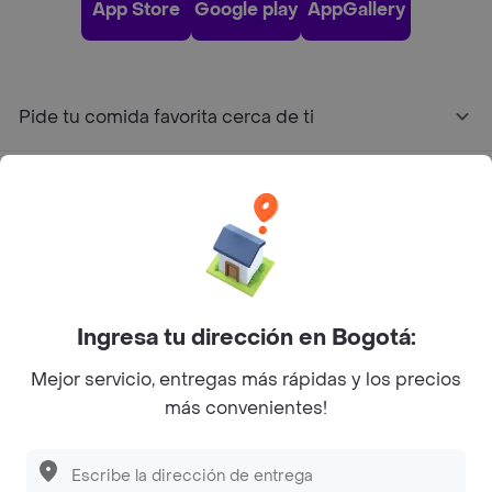
App Store
Google play
AppGallery
Pide tu comida favorita cerca de ti
Categorías
Únete a Rappi
Sobre Rappi
Ingresa tu dirección en Bogotá:
Mejor servicio, entregas más rápidas y los precios
Facebook
Twitter
Instagram
más convenientes!
©
2026
Rappi Inc. All rights reserved.