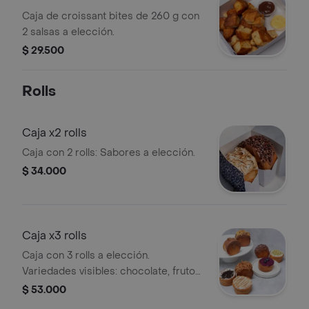
galleta .
Caja de croissant bites de 260 g con
2 salsas a elección.
$ 29.500
Rolls
Caja x2 rolls
Caja con 2 rolls: Sabores a elección.
$ 34.000
Caja x3 rolls
Caja con 3 rolls a elección.
Variedades visibles: chocolate, frutos
secos, arándanos, coco, y más.
$ 53.000