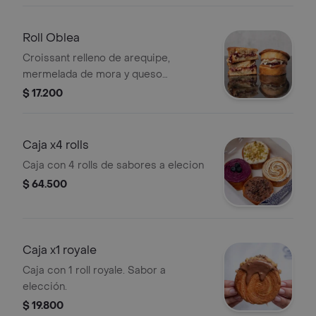
Roll Oblea
Croissant relleno de arequipe,
mermelada de mora y queso
mozzarella.
$ 17.200
Caja x4 rolls
Caja con 4 rolls de sabores a elecion
$ 64.500
Caja x1 royale
Caja con 1 roll royale. Sabor a
elección.
$ 19.800