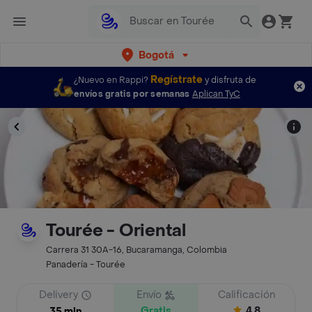
Bogotá
Regístrate
¿Nuevo en Rappi?
y disfruta de
envíos gratis por semanas
Aplican TyC
Tourée - Oriental
Carrera 31 30A-16, Bucaramanga, Colombia
Panadería - Tourée
Delivery
Envío
Calificación
Gratis
4.8
35 min