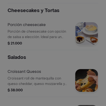
Cheesecakes y Tortas
Porción cheesecake
Porción de cheesecake con opción
de salsa a elección. Ideal para un
postre individual.
$ 21.000
Salados
Croissant Quesos
Croissant roll de mantequilla con
queso cheddar, queso mozzarella y
queso pepper jack (ligeramente
$ 38.000
picante)