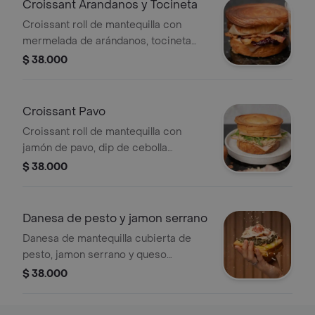
Croissant Arandanos y Tocineta
Croissant roll de mantequilla con
mermelada de arándanos, tocineta
ahumada y queso pepper jack
$ 38.000
(ligeramente picante)
Croissant Pavo
Croissant roll de mantequilla con
jamón de pavo, dip de cebolla
caramelizada y datiles, queso
$ 38.000
mozzarella y rúgula
Danesa de pesto y jamon serrano
Danesa de mantequilla cubierta de
pesto, jamon serrano y queso
parmesano
$ 38.000