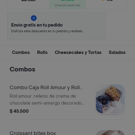
(nuevos usuarios)
Envío gratis en tu pedido
Disfruta este descuento en tu pedido y recíbelo
en minutos.
Combos
Rolls
Cheesecakes y Tortas
Salados
Combos
Combo Caja Roll Amour y Roll
Lotus
Roll amour: relleno de crema de
chocolate semi-amargo decorado
con arándanos y zarzamoras,
$ 45.500
acompañado con roll de lotus: relleno
cremoso de lotus biscoff, cobertura
de chocolate negro y trozos de
Croissant bites box