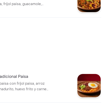
, fríjol paisa, guacamole,
que de cilantro.
adicional Paisa
paisa con fríjol paisa, arroz
adurito, huevo frito y carne