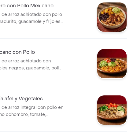
ero con Pollo Mexicano
 de arroz achiotado con pollo
adurito, guacamole y fríjoles
oducto Ligeramente Picante.
cano con Pollo
 de arroz achiotado con
joles negros, guacamole, pollo
s y pico de gallo.
alafel y Vegetales
de arroz integral con pollo en
no cohombro, tomate,
garbanzos y un toque de