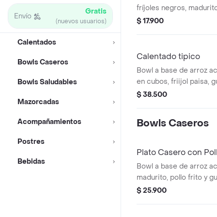
fríjoles negros, madurit
Gratis
Envío
Recomendado con adic
$ 17.900
(nuevos usuarios)
guacamole.
Calentados
Calentado tipico
Bowls Caseros
Bowl a base de arroz ac
en cubos, friijol paisa,
Bowls Saludables
cilantro.
$ 38.500
Mazorcadas
Acompañamientos
Bowls Caseros
Postres
Plato Casero con Poll
Bebidas
Bowl a base de arroz a
madurito, pollo frito y 
$ 25.900