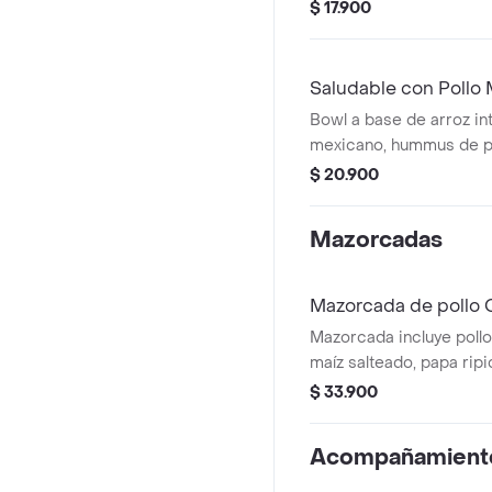
carne molida y maíz.
$ 17.900
Saludable con Pollo
Bowl a base de arroz int
mexicano, hummus de p
tomate y Lechuga. *Pro
$ 20.900
Ligeramente Picante.
Mazorcadas
Mazorcada de pollo 
Mazorcada incluye pollo
maíz salteado, papa ripi
mozzarella, lechuga bat
$ 33.900
alioli.
Acompañamient