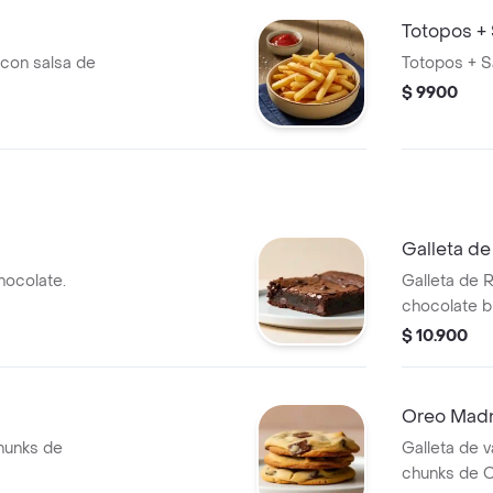
Totopos + 
 con salsa de
Totopos + S
$ 9900
Galleta de
ocolate.
Galleta de 
chocolate b
Cheesecake
$ 10.900
Oreo Mad
chunks de
Galleta de v
chunks de O