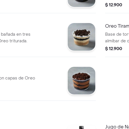
$ 12.900
Oreo Tiram
a bañada en tres
Base de tort
reo triturada.
almíbar de 
tiramisú y O
$ 12.900
on capas de Oreo
Jugo de N