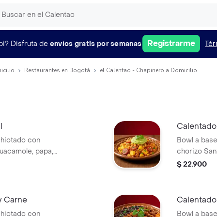
Registrarme
pi?
Disfruta de
envíos gratis por semanas
Tér
icilio
Restaurantes en Bogotá
el Calentao - Chapinero a Domicilio
l
Calentado 
chiotado con
Bowl a base
guacamole, papa,
chorizo Sant
ilantro.
paisa, papa,
$ 22.900
casa.
 y Carne
Calentado 
chiotado con
Bowl a base