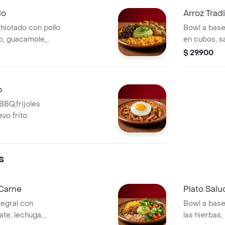
lo
Arroz Trad
hiotado con pollo
Bowl a base
ro, guacamole,
en cubos, sa
ilantro.
madurito y u
$ 29.900
o
BBQ,frijoles
vo frito.
s
 Carne
Plato Salu
tegral con
Bowl a base 
te, lechuga,
las hierbas