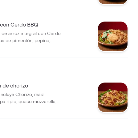
chuga.
 con Cerdo BBQ
 de arroz integral con Cerdo
s de pimentón, pepino,
chuga.
 de chorizo
ncluye Chorizo, maíz
pa ripio, queso mozzarella,
via y emulsión de alioli.