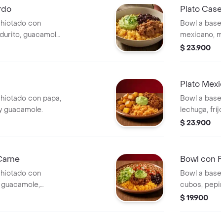
rdo
Plato Cas
chiotado con
Bowl a base
urito, guacamole
mexicano, m
negros. *Pr
$ 23.900
Plato Mexi
chiotado con papa,
Bowl a base
 y guacamole.
lechuga, frí
a las hierba
$ 23.900
Carne
Bowl con F
chiotado con
Bowl a base 
, guacamole,
cubos, pepi
allo.
hummus de 
$ 19.900
perejil.