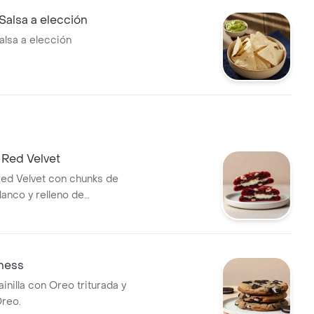
Salsa a elección
alsa a elección
 Red Velvet
Red Velvet con chunks de
lanco y relleno de
.
ness
ainilla con Oreo triturada y
reo.