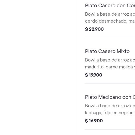
Plato Casero con Ce
Bowl a base de arroz a
cerdo desmechado, mad
y fríjoles negros.
$ 22.900
Plato Casero Mixto
Bowl a base de arroz a
madurito, carne molida
$ 19.900
Plato Mexicano con 
Bowl a base de arroz a
lechuga, fríjoles negros
carne molida y pico de g
$ 16.900