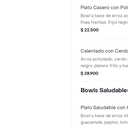
Plato Casero con Pol
Bowl a base de arroz ac
finas hierbas, frijol neg
madurito y un toque de c
$ 22.500
Calentado con Cerd
Arroz achiotado, cerdo 
negro, platano frito y hue
$ 28.900
Bowls Saludable
Plato Saludable con
Bowl a base de arroz in
guacamole, pepino, toma