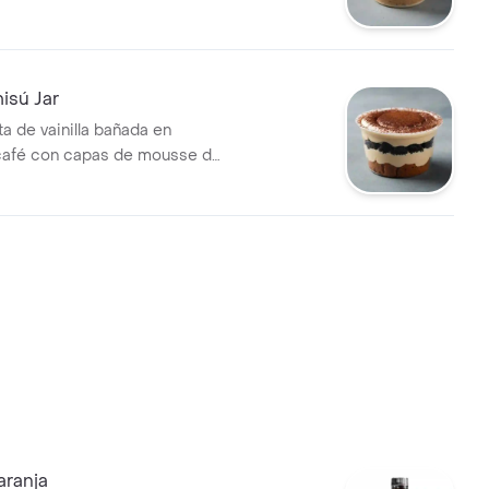
isú Jar
a de vainilla bañada en
café con capas de mousse de
reo.
aranja