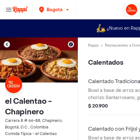
Bogotá
¿Nuevo en Rap
Rappi
Restaurantes a Dom
Calentados
Calentado Tradiciona
Bowl a base de arroz a
chorizo Santarrosano, 
el Calentao -
madurito y un toque de c
$ 20.900
Chapinero
Carrera 8 # 66-88, Chapinero,
Bogotá, D.C., Colombia
Calentado con Frijol
Comida Típica - el Calentao
Bowl a base de arroz a