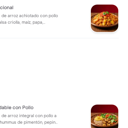
icional
 de arroz achiotado con pollo
lsa criolla, maíz, papa,
n toque de cilantro.
dable con Pollo
de arroz integral con pollo a
, hummus de pimentón, pepino,