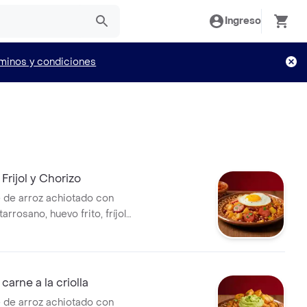
Ingreso
minos y condiciones
Frijol y Chorizo
 de arroz achiotado con
arrosano, huevo frito, fríjol
 madurito, y salsa criolla de la
carne a la criolla
 de arroz achiotado con