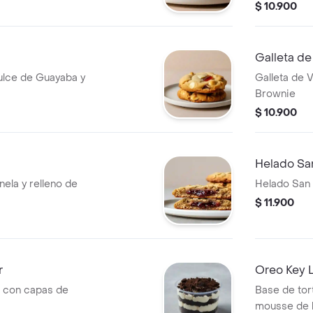
$ 10.900
Galleta de
dulce de Guayaba y
Galleta de V
Brownie
$ 10.900
Helado San
nela y relleno de
Helado San 
$ 11.900
r
Oreo Key L
 con capas de
Base de tor
mousse de l