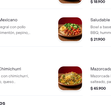
tomate y Le
$ 18.900
 Mexicano
Saludable
egral con pollo
Bowl a base
imentón, pepino,
BBQ, hummu
ducto
tomate y Le
$ 21.900
Chimichurri
Mazorcada
 con chimichurri,
Mazorcada i
o, queso
salteado, pa
avia y emulsión de
lechuga bata
$ 45.900
os