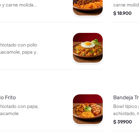
o y carne molida.
carne molida
ión de
papa y un to
$ 18.900
hiotado con pollo
 guacamole, papa y
o Frito
Bandeja Tr
chiotado con papa,
Bowl típico 
guacamole.
achiotado, m
molida.
$ 39.900