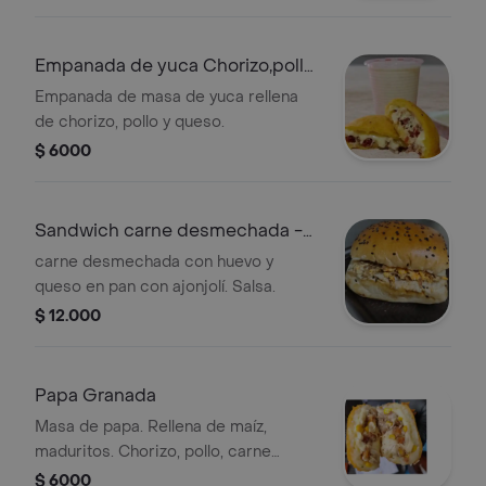
Empanada de yuca Chorizo,pollo
y queso
Empanada de masa de yuca rellena
de chorizo, pollo y queso.
$ 6000
Sandwich carne desmechada -
huevo y quso
carne desmechada con huevo y
queso en pan con ajonjolí. Salsa.
$ 12.000
Papa Granada
Masa de papa. Rellena de maíz,
maduritos. Chorizo, pollo, carne
desmechada y queso
$ 6000