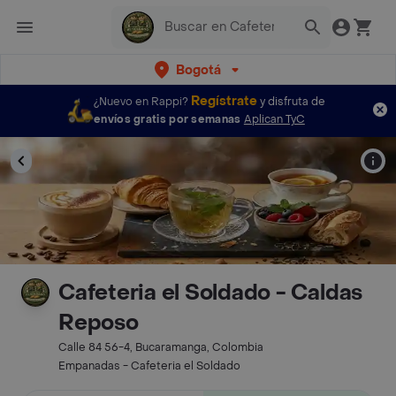
Bogotá
Regístrate
¿Nuevo en Rappi?
y disfruta de
envíos gratis por semanas
Aplican TyC
Cafeteria el Soldado - Caldas
Reposo
Calle 84 56-4, Bucaramanga, Colombia
Empanadas - Cafeteria el Soldado