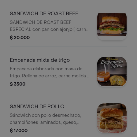
SANDWICH DE ROAST BEEF
ESPECIAL
SANDWICH DE ROAST BEEF
ESPECIAL con pan con ajonjolí, carne
roast beef, queso, tocineta,
$ 20.000
champiñones, lechuga y tomate.
Empanada mixta de trigo
Empanada elaborada con masa de
trigo. Rellena de arroz, carne molida y
huevo
$ 3500
SANDWICH DE POLLO
CHAMPIÑON QUESO
Sándwich con pollo desmechado,
champiñones laminados, queso,
lechuga y salsa, en pan de ajonjolí.
$ 17.000