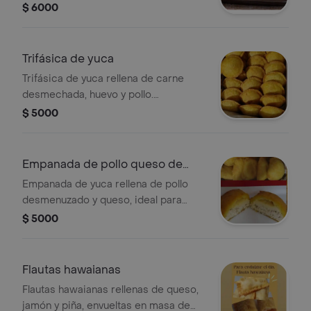
$ 6000
Trifásica de yuca
Trifásica de yuca rellena de carne
desmechada, huevo y pollo.
Preparada con masa de yuca.
$ 5000
Empanada de pollo queso de
yuca
Empanada de yuca rellena de pollo
desmenuzado y queso, ideal para
disfrutar como entrada.
$ 5000
Flautas hawaianas
Flautas hawaianas rellenas de queso,
jamón y piña, envueltas en masa de