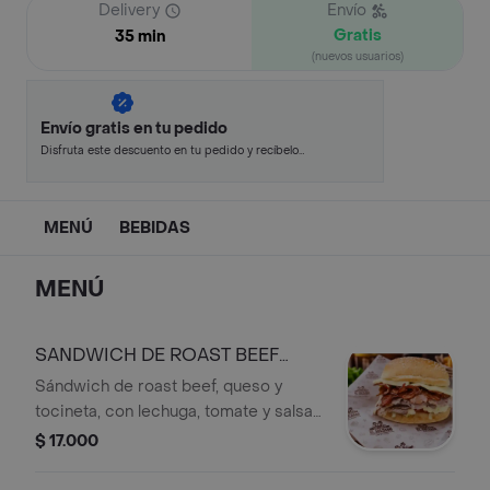
Delivery
Envío
Gratis
35 min
(nuevos usuarios)
Envío gratis en tu pedido
Disfruta este descuento en tu pedido y recíbelo
en minutos.
MENÚ
BEBIDAS
MENÚ
SANDWICH DE ROAST BEEF
QUESO TOCINETA
Sándwich de roast beef, queso y
tocineta, con lechuga, tomate y salsa,
en pan con semillas de sésamo.
$ 17.000