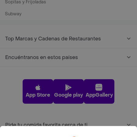
Sopitas y Frijoladas
Subway
Top Marcas y Cadenas de Restaurantes
Encuéntranos en estos países
App Store
Google play
AppGallery
Pide tu comida favorita cerca de ti