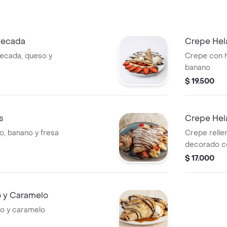
tecada
Crepe Hel
ecada, queso y
Crepe con h
banano
$ 19.500
s
Crepe Hel
o, banano y fresa
Crepe rellen
decorado co
$ 17.000
o y Caramelo
do y caramelo