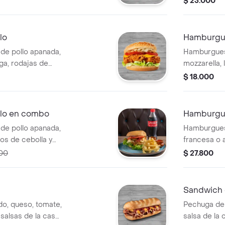
$ 23.000
lo
Hamburgue
de pollo apanada,
Hamburgues
ga, rodajas de
mozzarella,
 salsas de la casa.
cebolla blan
$ 18.000
lo en combo
Hamburgu
de pollo apanada,
Hamburguesa
tos de cebolla y
francesa o 
coca cola 2
000
$ 27.800
Sandwich 
o, queso, tomate,
Pechuga de 
 salsas de la casa
salsa de la 