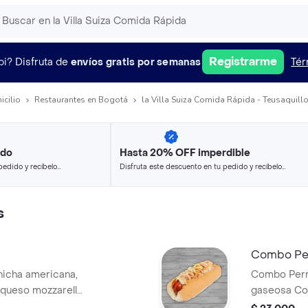
Registrarme
pi?
Disfruta de
envíos gratis por semanas
Tér
icilio
Restaurantes en Bogotá
la Villa Suiza Comida Rápida - Teusaquillo
ido
Hasta 20% OFF imperdible
pedido y recíbelo
Disfruta este descuento en tu pedido y recíbelo
en minutos.
s
Combo Per
hicha americana,
Combo Perro
 queso mozzarella,
gaseosa Coc
sa.
visibles.