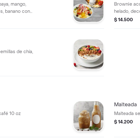
paya, mango,
Brownie ac
as, banano con
helado, dec
o doble crema con
como fresas
$ 14.500
emillas de chía,
Malteada
café 10 oz
Malteada se
$ 14.200