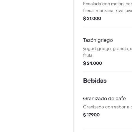
Ensalada con melón, pa
fresa, manzana, kiwi, uv
crema de leche y ques
$ 21.000
2 porciones de helado.
Tazón griego
yogurt griego, granola, s
fruta
$ 24.000
Bebidas
Granizado de café
Granizado con sabor a 
$ 17.900