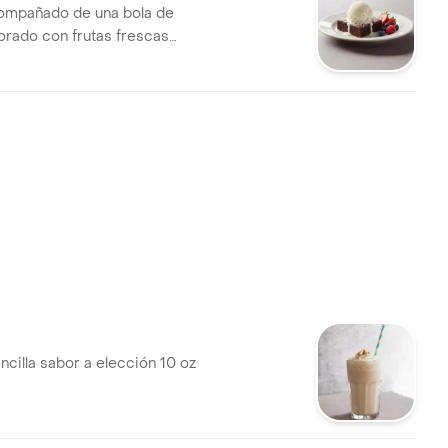
ompañado de una bola de
orado con frutas frescas
 y arándanos.
ncilla sabor a elección 10 oz