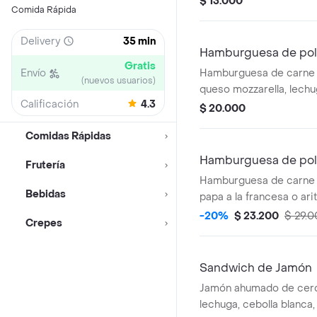
$ 13.000
Comida Rápida
Delivery
35 min
Hamburguesa de pol
Gratis
Envío
Hamburguesa de carne 
(nuevos usuarios)
queso mozzarella, lechu
Calificación
4.3
tomate, cebolla blanca y
$ 20.000
Comidas Rápidas
Hamburguesa de pol
Frutería
Hamburguesa de carne 
Bebidas
papa a la francesa o ari
gaseosa coca cola 250
-20%
$ 23.200
$ 29.
Crepes
Sandwich de Jamón
Jamón ahumado de cerd
lechuga, cebolla blanca,