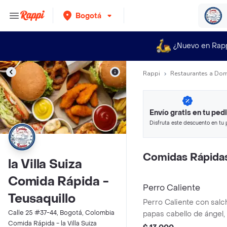
Bogotá
¿Nuevo en Rap
Rappi
Restaurantes a Dom
Envío gratis en tu ped
Disfruta este descuento en tu 
en minutos.
Comidas Rápida
la Villa Suiza
Comida Rápida -
Perro Caliente
Teusaquillo
Perro Caliente con salc
Calle 25 #37-44, Bogotá, Colombia
papas cabello de ángel,
Comida Rápida - la Villa Suiza
cebolla y salsas de la ca