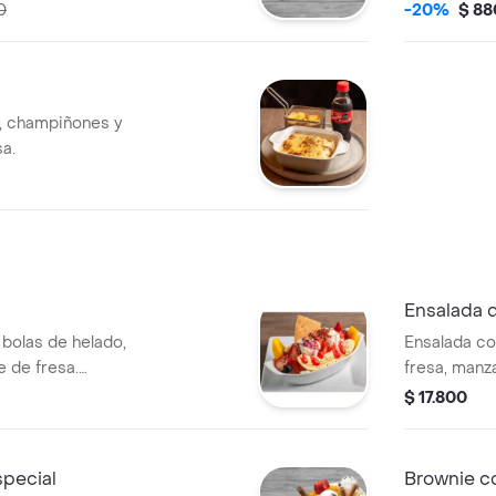
.
blanca en p
0
-20%
$ 88
n, champiñones y
sa.
Ensalada d
bolas de helado,
Ensalada co
e de fresa.
fresa, manza
 grageas.
crema de l
$ 17.800
1 porción d
special
Brownie c