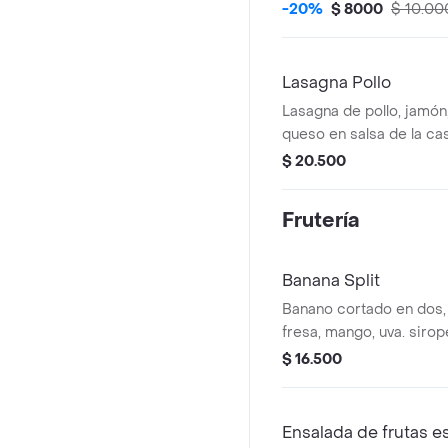
en nuestro pan baguette
-20%
$ 8000
$ 10.00
Lasagna Pollo
Lasagna de pollo, jamó
queso en salsa de la ca
$ 20.500
Frutería
Banana Split
Banano cortado en dos, 
fresa, mango, uva. sirop
decorado con galletas y
$ 16.500
Ensalada de frutas e