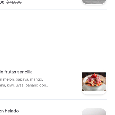
an baguette.
00
$ 11.000
e frutas sencilla
n melón, papaya, mango,
na, kiwi, uvas, banano con
eche y queso doble crema con
e helado.
on helado