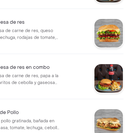
sa de res
a de carne de res, queso
 lechuga, rodajas de tomate,
ca y salsas de la casa.
esa de res en combo
 de carne de res, papa a la
aritos de cebolla y gaseosa
50 ml
de Pollo
pollo gratinada, bañada en
casa, tomate, lechuga, cebolla