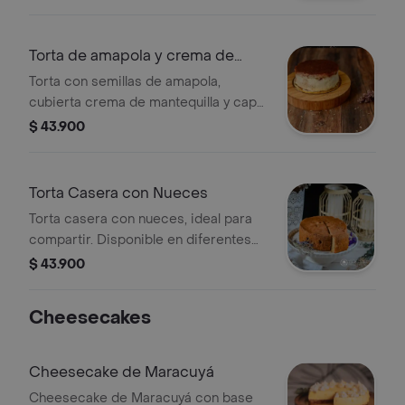
cobertura rallada de chocolate y
presentación a elegir.
Torta de amapola y crema de
mantequilla
Torta con semillas de amapola,
cubierta crema de mantequilla y capa
de milo, presentación a elegir.
$ 43.900
Torta Casera con Nueces
Torta casera con nueces, ideal para
compartir. Disponible en diferentes
presentaciones.
$ 43.900
Cheesecakes
Cheesecake de Maracuyá
Cheesecake de Maracuyá con base