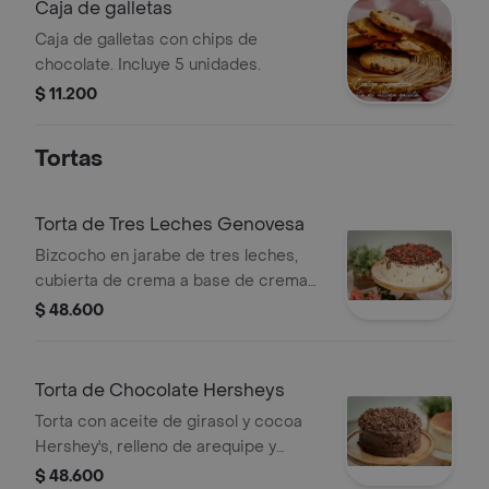
Caja de galletas
Caja de galletas con chips de
chocolate. Incluye 5 unidades.
$ 11.200
Tortas
Torta de Tres Leches Genovesa
Bizcocho en jarabe de tres leches,
cubierta de crema a base de crema
de leche, cobertura de chocolate y
$ 48.600
cerezas, presentación a elegir.
Torta de Chocolate Hersheys
Torta con aceite de girasol y cocoa
Hershey's, relleno de arequipe y
cubierta con ganache de chocolate,
$ 48.600