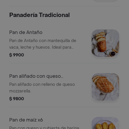
stevia y contiene masa madre.
Panadería Tradicional
Pan de Antaño
Pan de Antaño con mantequilla de
vaca, leche y huevos. Ideal para
acompañar tus comidas.
$ 9900
Pan aliñado con queso
mozzarella
Pan aliñado con relleno de queso
mozzarella.
$ 9800
Pan de maíz x6
Pan con queso y cubierta de harina