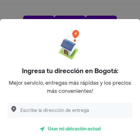
App Store
Google play
AppGallery
Pide tu comida favorita cerca de ti
Ingresa tu dirección en Bogotá:
Categorías
Mejor servicio, entregas más rápidas y los precios
más convenientes!
Únete a Rappi
Sobre Rappi
Usar mi ubicación actual
Facebook
Twitter
Instagram