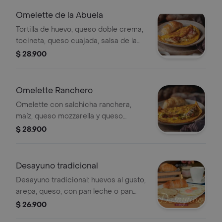
Omelette de la Abuela
Tortilla de huevo, queso doble crema,
tocineta, queso cuajada, salsa de la
casa, pan leche. Acompaño con
$ 28.900
chocolate en leche
Omelette Ranchero
Omelette con salchicha ranchera,
maíz, queso mozzarella y queso
crema. Incluye pan de leche o pan de
$ 28.900
maíz y chocolate con leche.
Desayuno tradicional
Desayuno tradicional: huevos al gusto,
arepa, queso, con pan leche o pan
maíz y Acompaño con chocolate en
$ 26.900
leche