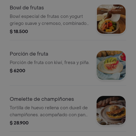
Bowl de frutas
Bowl especial de frutas con yogurt
griego suave y cremoso, combinado
con kiwi, piña, manzana y sandía, y
$ 18.500
coronado con almendras tostadas
que aportan un delicioso toque
crocante
Porción de fruta
Porción de fruta con kiwi, fresa y piña.
$ 6200
Omelette de champiñones
Tortilla de huevo rellena con duxell de
champiñones. acompañado con pan
leche.
$ 28.900