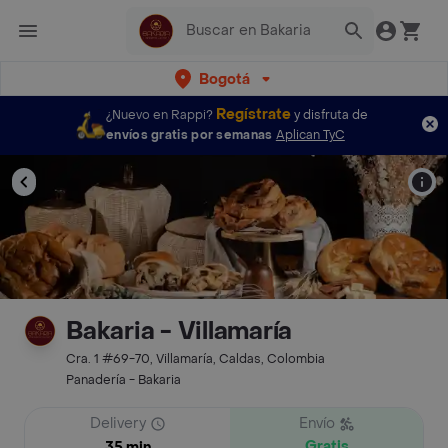
Bogotá
Regístrate
¿Nuevo en Rappi?
y disfruta de
envíos gratis por semanas
Aplican TyC
Bakaria - Villamaría
Cra. 1 #69-70, Villamaría, Caldas, Colombia
Panadería - Bakaria
Delivery
Envío
Gratis
35 min