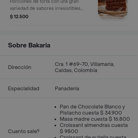
Porciones de torta con una gran
variedad de sabores irresistibles,
como, chocolate, tres leches,
$ 12.500
almojábana, amapola, chocolate,
Baileys, Ferrero y más. Perfectas para
cualquier momento dulce.
Sobre Bakaria
Cra. 1 #69-70, Villamaría,
Dirección
Caldas, Colombia
Especialidad
Panadería
Pan de Chocolate Blanco y
Pistacho cuesta $ 34.900
Masa madre cuesta $ 16.800
Croissant almendras cuesta
Cuanto sale?
$ 9800
Croissant de nutella cuesta