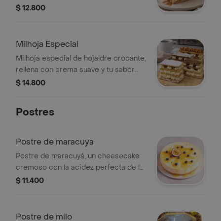
$ 12.800
Milhoja Especial
Milhoja especial de hojaldre crocante,
rellena con crema suave y tu sabor
favorito: arequipe, Nutella o
$ 14.800
chocoarequipe. Un equilibrio
perfecto entre crocante y cremoso.
Postres
Postre de maracuya
Postre de maracuyá, un cheesecake
cremoso con la acidez perfecta de la
fruta tropical.
$ 11.400
Postre de milo