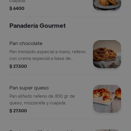
cuajada.
$ 6400
Panadería Gourmet
Pan chocolate
Pan trenzado especial a mano, relleno
con crema especial a base de
chocolate y cobertura de chocolate
$ 27.500
negro.
Pan super queso
Pan aliñado relleno de 300 gr de
queso, mozzarella y cuajada.
$ 27.500