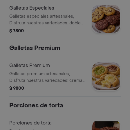
Galletas Especiales
Galletas especiales artesanales,
Disfruta nuestras variedades: doble
chocolate, café, avena y té matcha,
$ 7800
cada una con una textura suave por
dentro y ligeramente crujiente por
Galletas Premium
fuera.
Galletas Premium
Galletas premium artesanales,
Disfruta nuestras variedades: crema
de limón, café, milo, pistacho y
$ 9800
maracuyá, con una textura suave por
dentro y ligeramente crujiente por
Porciones de torta
fuera. Una experiencia diferente,
deliciosa y sofisticada.
Porciones de torta