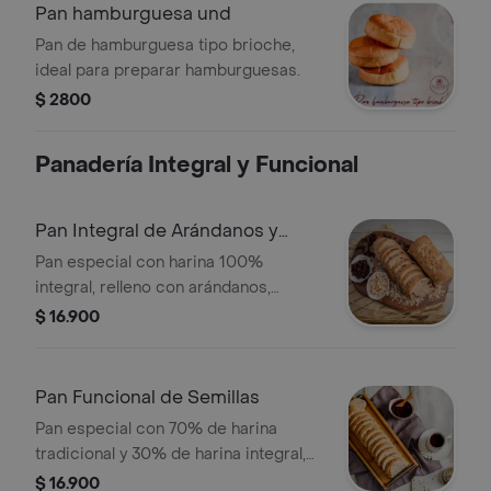
Pan hamburguesa und
Pan de hamburguesa tipo brioche,
ideal para preparar hamburguesas.
$ 2800
Panadería Integral y Funcional
Pan Integral de Arándanos y
Almendras
Pan especial con harina 100%
integral, relleno con arándanos,
cubierto con almendras y endulzado
$ 16.900
con miel de abejas.
Pan Funcional de Semillas
Pan especial con 70% de harina
tradicional y 30% de harina integral,
sin conservantes, endulzado con
$ 16.900