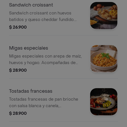
Sandwich croissant
Sandwich croissant con huevos
batidos y queso cheddar fundido.
Acompaño con chocolate en leche
$ 26.900
Migas especiales
Migas especiales con arepa de maíz,
huevos y hogao. Acompañadas de
pan, leche, queso cuajada y chocolate
$ 28.900
en leche.
Tostadas francesas
Tostadas francesas de pan brioche
con salsa blanca y canela,
acompañadas de arándanos, fresas y
$ 28.900
kiwi. Incluye chocolate con leche.