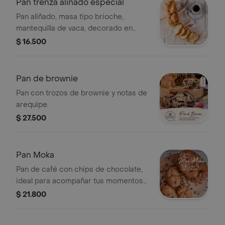
Pan trenza aliñado especial
Pan aliñado, masa tipo brioche,
mantequilla de vaca, decorado en
queso rallado.
$ 16.500
Pan de brownie
Pan con trozos de brownie y notas de
arequipe.
$ 27.500
Pan Moka
Pan de café con chips de chocolate,
ideal para acompañar tus momentos
de café.
$ 21.800