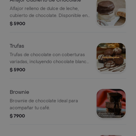
Alfajor relleno de dulce de leche,
cubierto de chocolate. Disponible en
chocolate negro o blanco.
$ 5900
Trufas
Trufas de chocolate con coberturas
variadas, incluyendo chocolate blanco
y negro, decoradas con almendras y
$ 5900
chispas.
Brownie
Brownie de chocolate ideal para
acompañar tu café.
$ 7900