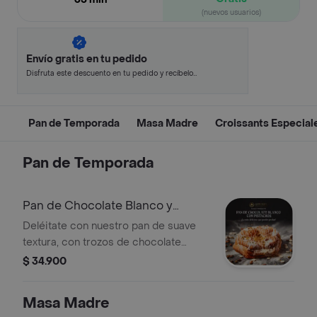
(nuevos usuarios)
Envío gratis en tu pedido
Disfruta este descuento en tu pedido y recíbelo
en minutos.
Pan de Temporada
Masa Madre
Croissants Especial
Pan de Temporada
Pan de Chocolate Blanco y
Pistacho
Deléitate con nuestro pan de suave
textura, con trozos de chocolate
blanco que se derriten en cada
$ 34.900
bocado, coronado con un exquisito
ganache de pistacho que lo hace
Masa Madre
irresistible.