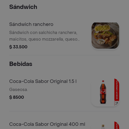
Sándwich
Sándwich ranchero
Sándwich con salchicha ranchera,
maicitos, queso mozzarella, queso
crema y lechuga, acompañado de
$ 33.500
papas fritas.
Bebidas
Coca-Cola Sabor Original 1.5 l
Gaseosa.
$ 8500
Coca-Cola Sabor Original 400 ml