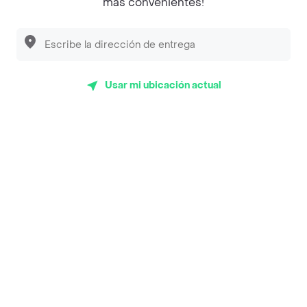
más convenientes!
Sopitas y Frijoladas
Subway
Usar mi ubicación actual
En los mas de 20 opiniones de clientes de Rappi fueron
realizadas pidiendo a domicilio de el Rincón Dulce en
Bello y lo calificaron con un promedio de 4.3 sobre un
máximo de 5.
Del total de Restaurantes, el Rincón Dulce es uno de los
más importantes en Bello con 4.3 de rating sobre un
máximo de 5.
Top Marcas y Cadenas de Restaurantes