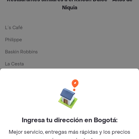
Niquia
L´s Café
Philippe
Baskin Robbins
La Cesta
Mercari - Postres
Myriam Camhi Co
Magnifique
Empanaditas de Pipian - Empanadas
Ingresa tu dirección en Bogotá:
Desayunadero de la 42
Mejor servicio, entregas más rápidas y los precios
Luisa Postres