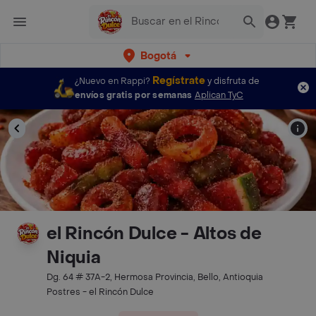
Bogotá
Regístrate
¿Nuevo en Rappi?
y disfruta de
envíos gratis por semanas
Aplican TyC
el Rincón Dulce - Altos de
Niquia
Dg. 64 # 37A-2, Hermosa Provincia, Bello, Antioquia
Postres - el Rincón Dulce