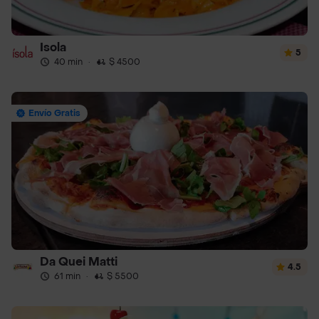
Isola
5
40 min
·
$ 4500
Envío Gratis
Da Quei Matti
4.5
61 min
·
$ 5500