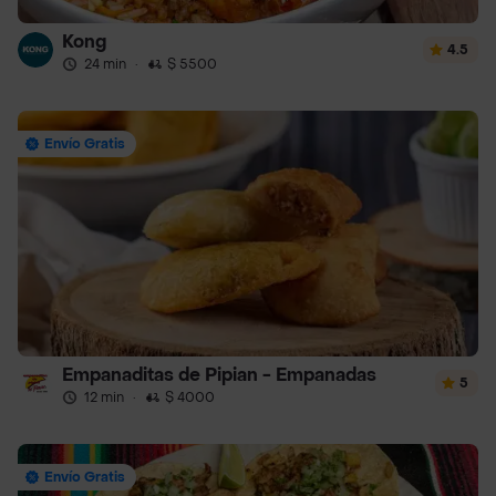
Kong
4.5
24 min
·
$ 5500
Envío Gratis
Empanaditas de Pipian - Empanadas
5
12 min
·
$ 4000
Envío Gratis