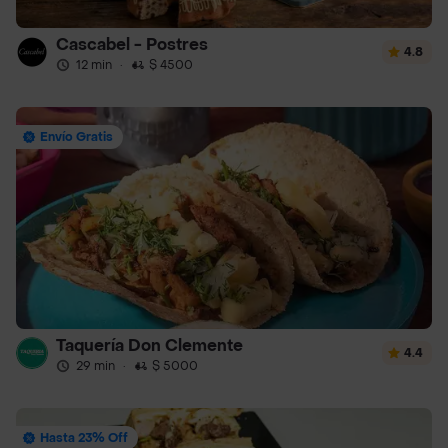
Cascabel - Postres
4.8
12 min
·
$ 4500
Envío Gratis
Taquería Don Clemente
4.4
29 min
·
$ 5000
Hasta 23% Off