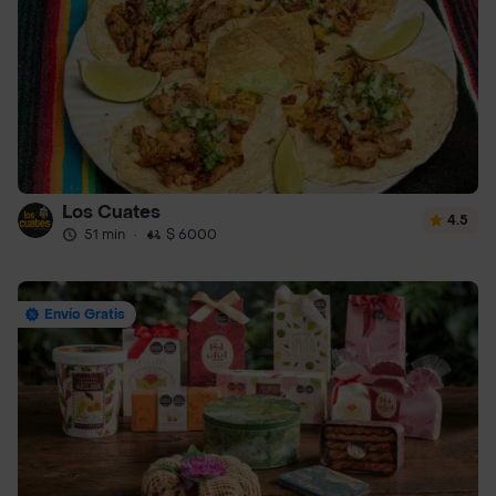
Los Cuates
4.5
51 min
·
$ 6000
Envío Gratis