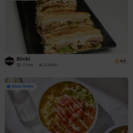
Bimbi
4.5
12 min
·
$ 5500
Envío Gratis