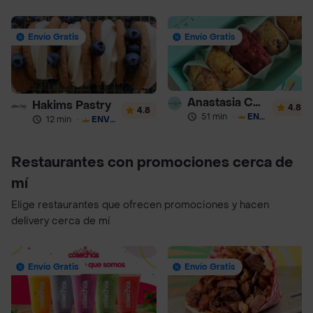
Envío Gratis
Envío Gratis
Anastasia Cookies
Hakims Pastry
4.8
4.8
51 min
·
ENVÍO GRATIS
12 min
·
ENVÍO GRATIS
Restaurantes con promociones cerca de
mí
Elige restaurantes que ofrecen promociones y hacen
delivery cerca de mí
Envío Gratis
Envío Gratis