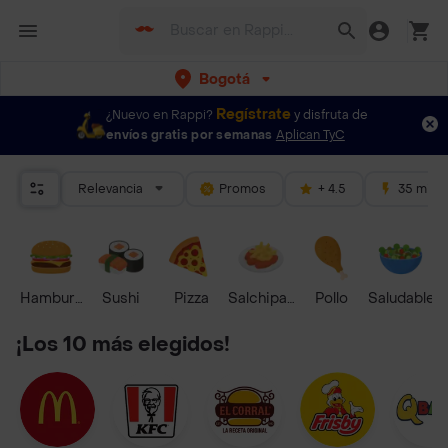
Bogotá
Regístrate
¿Nuevo en Rappi?
y disfruta de
envíos gratis por semanas
Aplican TyC
Relevancia
Promos
+ 4.5
35 mins
Hamburguesa
Sushi
Pizza
Salchipapas
Pollo
Saludable
¡Los 10 más elegidos!