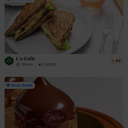
L´s Café
4.9
39 min
·
$ 4500
Envío Gratis