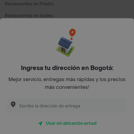
Restaurantes en Pitalito
Restaurantes en Ipiales
Restaurantes en San Andres
Restaurantes cerca de mi para pedir Comida a Domicilio -
Top Marcas y Cadenas de Restaurantes
Ingresa tu dirección en Bogotá:
Encuéntranos en estos países
Mejor servicio, entregas más rápidas y los precios
más convenientes!
App Store
Google play
AppGallery
Usar mi ubicación actual