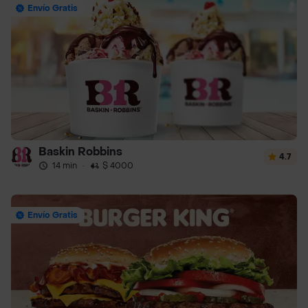
Envío Gratis
Baskin Robbins
4.7
14 min
·
$ 4000
Envío Gratis