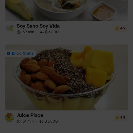
Soy Sano Soy Vida
4.9
39 min
·
$ 6000
Envío Gratis
Juice Place
4.9
51 min
·
$ 6500