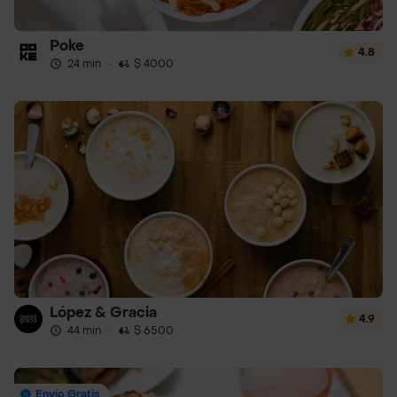
Poke
4.8
24 min
·
$ 4000
López & Gracia
4.9
44 min
·
$ 6500
Envío Gratis