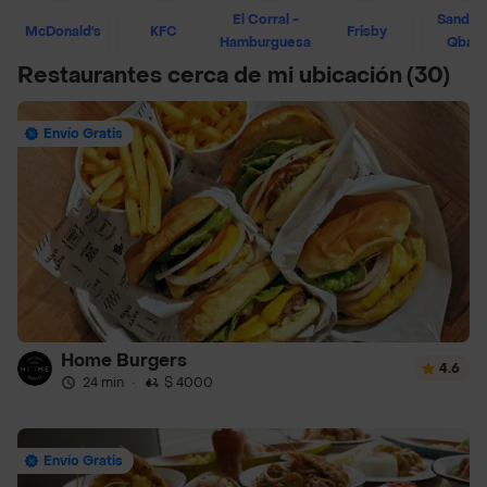
El Corral -
Sandwi
McDonald's
KFC
Frisby
Hamburguesa
Qban
Restaurantes cerca de mi ubicación
(30)
Envío Gratis
Home Burgers
4.6
24 min
·
$ 4000
Envío Gratis