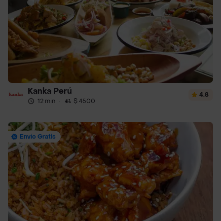
Kanka Perú
4.8
12 min
·
$ 4500
Envío Gratis