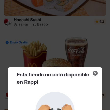
Hanashi Sushi
4.2
51 min
·
$ 6500
Envío Gratis
Esta tienda no está disponible
en Rappi
McDonald's
4.7
12 min
·
$ 3500