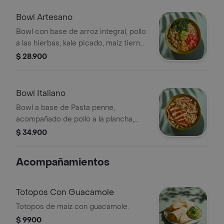
Bowl Artesano
Bowl con base de arroz integral, pollo
a las hierbas, kale picado, maiz tierno,
tomate, guacamole y cilantro.
$ 28.900
Bowl Italiano
Bowl a base de Pasta penne,
acompañado de pollo a la plancha,
pesto, tomate chonto y queso feta.
$ 34.900
Acompañamientos
Totopos Con Guacamole
Totopos de maíz con guacamole.
$ 9900