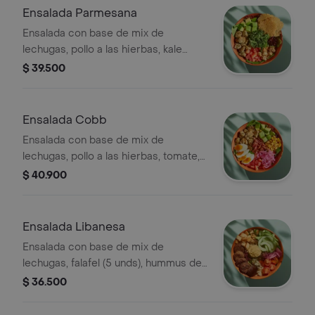
Ensalada Parmesana
Ensalada con base de mix de
lechugas, pollo a las hierbas, kale
picado, tomate, aguacate, galletas de
$ 39.500
parmesano, crutones y vinagreta a
elección.
Ensalada Cobb
Ensalada con base de mix de
lechugas, pollo a las hierbas, tomate,
huevo duro, tocineta, aguacate,
$ 40.900
cebolla encurtida, maíz tierno y
vinagreta a elección.
Ensalada Libanesa
Ensalada con base de mix de
lechugas, falafel (5 unds), hummus de
garbanzo, queso feta, tomate cherry,
$ 36.500
pepino, crutones, cebolla encurtida y
vinagreta e elección.