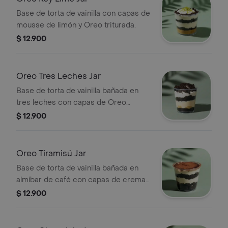
Base de torta de vainilla con capas de
mousse de limón y Oreo triturada.
$ 12.900
Oreo Tres Leches Jar
Base de torta de vainilla bañada en
tres leches con capas de Oreo
triturada.
$ 12.900
Oreo Tiramisú Jar
Base de torta de vainilla bañada en
almíbar de café con capas de crema
de tiramisú y Oreo triturada.
$ 12.900