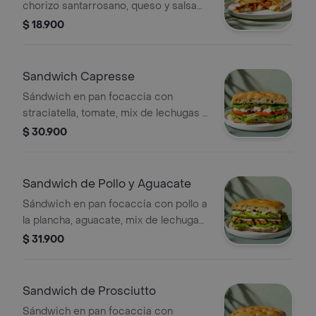
chorizo santarrosano, queso y salsa
verde
$ 18.900
Sandwich Capresse
Sándwich en pan focaccia con
straciatella, tomate, mix de lechugas y
pesto.
$ 30.900
Sandwich de Pollo y Aguacate
Sándwich en pan focaccia con pollo a
la plancha, aguacate, mix de lechugas
y mayonesa de ajo.
$ 31.900
Sandwich de Prosciutto
Sándwich en pan focaccia con