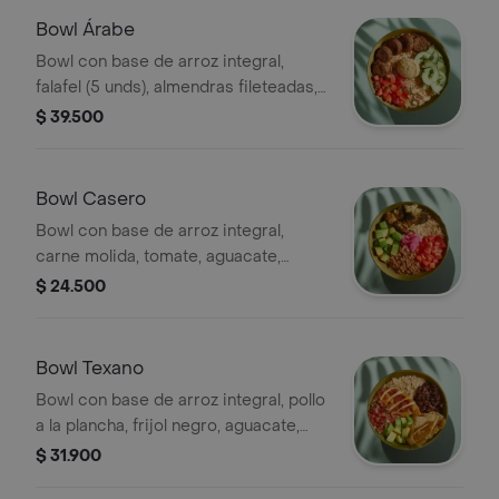
Bowl Árabe
Bowl con base de arroz integral,
falafel (5 unds), almendras fileteadas,
tomate, pepino, hummus y perejil.
$ 39.500
Bowl Casero
Bowl con base de arroz integral,
carne molida, tomate, aguacate,
cebolla encurtida, brócoli rostizado y
$ 24.500
cilantro.
Bowl Texano
Bowl con base de arroz integral, pollo
a la plancha, frijol negro, aguacate,
pico de gallo y totopos.
$ 31.900