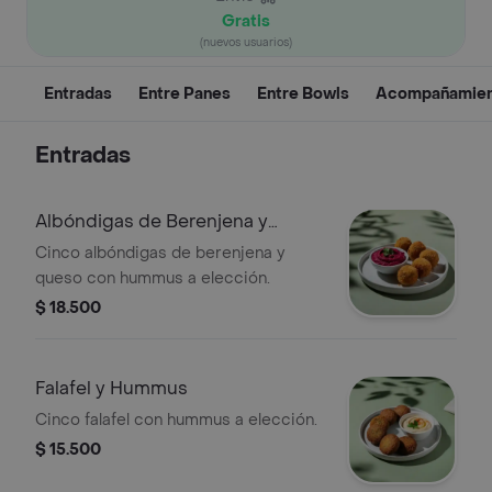
Gratis
(nuevos usuarios)
Entradas
Entre Panes
Entre Bowls
Acompañamien
Entradas
Albóndigas de Berenjena y
Hummus
Cinco albóndigas de berenjena y
queso con hummus a elección.
$ 18.500
Falafel y Hummus
Cinco falafel con hummus a elección.
$ 15.500