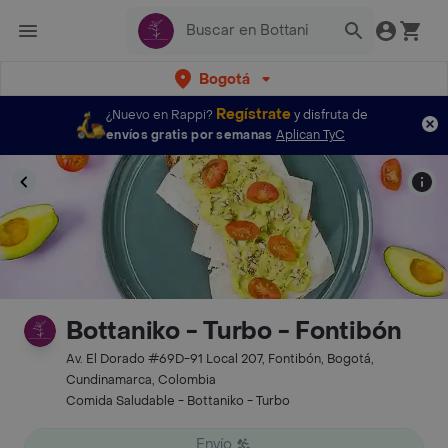
Bogotá
Regístrate
¿Nuevo en Rappi?
y disfruta de
envíos gratis por semanas
Aplican TyC
Bottaniko - Turbo - Fontibón
Av. El Dorado #69D-91 Local 207, Fontibón, Bogotá,
Cundinamarca, Colombia
Comida Saludable - Bottaniko - Turbo
Envío