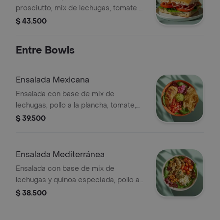
prosciutto, mix de lechugas, tomate y
mayonesa de ajo.
$ 43.500
Entre Bowls
Ensalada Mexicana
Ensalada con base de mix de
lechugas, pollo a la plancha, tomate,
cebolla encurtida, totopos,
$ 39.500
guacamole, cilantro y vinagreta a
elección.
Ensalada Mediterránea
Ensalada con base de mix de
lechugas y quinoa especiada, pollo a
las hierbas, tomate cherry, queso feta,
$ 38.500
dip de berenjena, garbanzos
crocantes y vinagreta a elección.