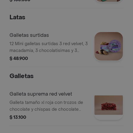
Latas
Galletas surtidas
12 Mini galletas surtidas 3 red velvet, 3
macadamia, 3 chocolatisimas y 3
trozos de chocolate.
$ 48.900
Galletas
Galleta suprema red velvet
Galleta tamaño xl roja con trozos de
chocolate y chispas de chocolate
blanco.
$ 13.100