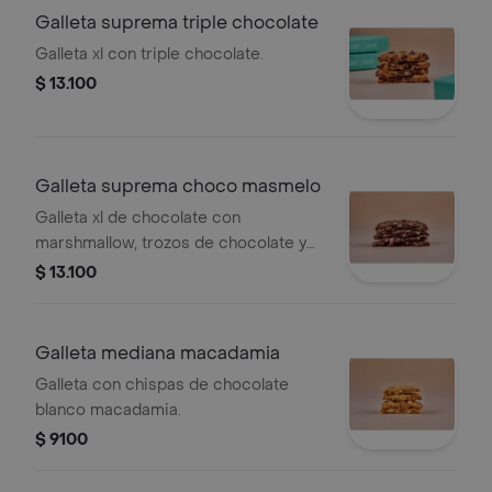
Galleta suprema triple chocolate
Galleta xl con triple chocolate.
$ 13.100
Galleta suprema choco masmelo
Galleta xl de chocolate con
marshmallow, trozos de chocolate y
pedazos de galleta de vainilla.
$ 13.100
Galleta mediana macadamia
Galleta con chispas de chocolate
blanco macadamia.
$ 9100