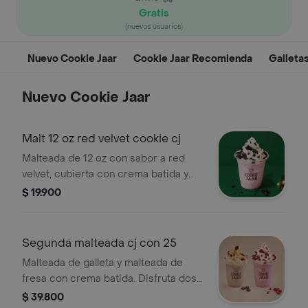
Gratis
(nuevos usuarios)
Nuevo Cookie Jaar
Cookie Jaar Recomienda
Galleta
Nuevo Cookie Jaar
Malt 12 oz red velvet cookie cj
Malteada de 12 oz con sabor a red
velvet, cubierta con crema batida y
trozos de galleta.
$ 19.900
Segunda malteada cj con 25
Malteada de galleta y malteada de
fresa con crema batida. Disfruta dos
sabores en una oferta especial.
$ 39.800