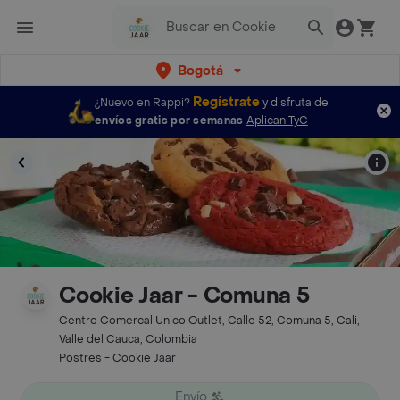
Bogotá
Regístrate
¿Nuevo en Rappi?
y disfruta de
envíos gratis por semanas
Aplican TyC
Cookie Jaar - Comuna 5
Centro Comercal Unico Outlet, Calle 52, Comuna 5, Cali,
Valle del Cauca, Colombia
Postres - Cookie Jaar
Envío