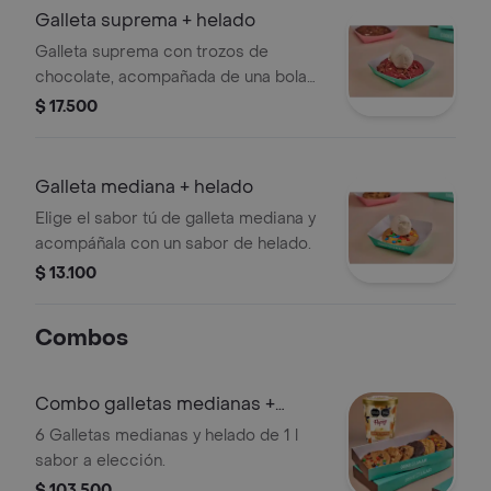
Galleta suprema + helado
Galleta suprema con trozos de
chocolate, acompañada de una bola
de helado. Elige el sabor de tu galleta
$ 17.500
y helado.
Galleta mediana + helado
Elige el sabor tú de galleta mediana y
acompáñala con un sabor de helado.
$ 13.100
Combos
Combo galletas medianas +
helado
6 Galletas medianas y helado de 1 l
sabor a elección.
$ 103.500