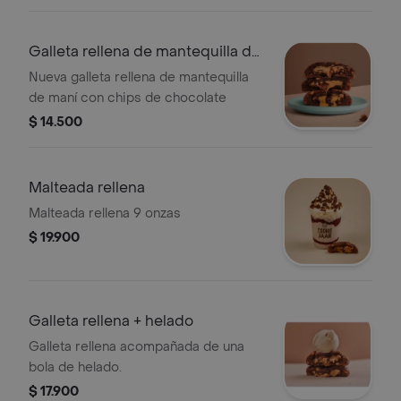
Galleta rellena de mantequilla de
maní
Nueva galleta rellena de mantequilla
de maní con chips de chocolate
$ 14.500
Malteada rellena
Malteada rellena 9 onzas
$ 19.900
Galleta rellena + helado
Galleta rellena acompañada de una
bola de helado.
$ 17.900