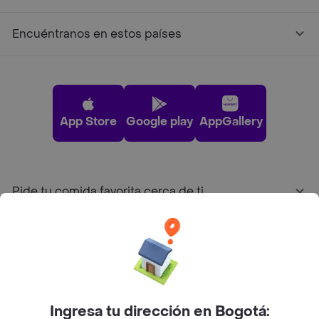
Encuéntranos en estos países
App Store
Google play
AppGallery
Pide tu comida favorita cerca de ti
Categorías
Únete a Rappi
Ingresa tu dirección en Bogotá: