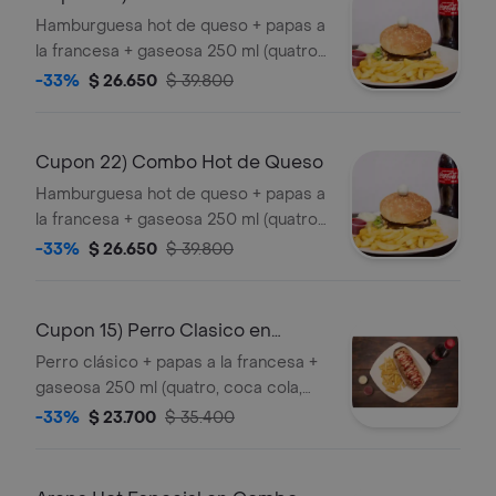
Hamburguesa hot de queso + papas a
la francesa + gaseosa 250 ml (quatro,
coca cola, kola roman, coca cola sin
-33%
$ 26.650
$ 39.800
azúcar)
Cupon 22) Combo Hot de Queso
Hamburguesa hot de queso + papas a
la francesa + gaseosa 250 ml (quatro,
coca cola, kola roman, coca cola sin
-33%
$ 26.650
$ 39.800
azúcar)
Cupon 15) Perro Clasico en
Combo
Perro clásico + papas a la francesa +
gaseosa 250 ml (quatro, coca cola,
kola roman, coca cola sin azúcar)
-33%
$ 23.700
$ 35.400