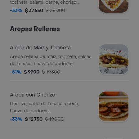
tocineta, salami, carne, chorizo,
queso, huevos de codorniz, salsa
-33%
$ 37.650
$ 56.200
rosada, tártara..
Arepas Rellenas
Arepa de Maíz y Tocineta
Arepa rellena de maíz, tocineta, salsas
de la casa, huevo de codorniz.
-51%
$ 9700
$ 19.800
Arepa con Chorizo
Chorizo, salsa de la casa, queso,
huevo de codorniz.
-33%
$ 12.750
$ 19.000