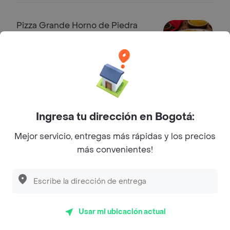
Pizza Grande Horno de Piedra
Pizza grande 10 porciones 40 cm.
Sabor a elección
-33%
$ 45.500
$ 67.900
Postres
Ingresa tu dirección en Bogotá:
Brownie con Helado
Mejor servicio, entregas más rápidas y los precios
Brownie con helado de vainilla.
más convenientes!
-33%
$ 19.700
$ 29.400
Pizza de Nutella
Usar mi ubicación actual
Pizza de nutella 4 porciones.