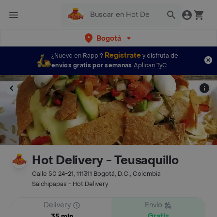
Bogotá
Regístrate
¿Nuevo en Rappi?
y disfruta de
envíos gratis por semanas
Aplican TyC
Hot Delivery - Teusaquillo
Calle 50 24-21, 111311 Bogotá, D.C., Colombia
Salchipapas - Hot Delivery
Delivery
Envío
Gratis
35 min