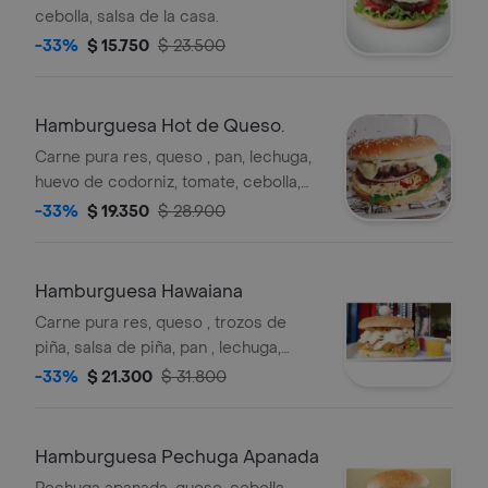
cebolla, salsa de la casa.
-33%
$ 15.750
$ 23.500
Hamburguesa Hot de Queso.
Carne pura res, queso , pan, lechuga,
huevo de codorniz, tomate, cebolla,
salsa de la casa, papa chip.
-33%
$ 19.350
$ 28.900
Hamburguesa Hawaiana
Carne pura res, queso , trozos de
piña, salsa de piña, pan , lechuga,
tomate, cebolla, huevo de codorniz,
-33%
$ 21.300
$ 31.800
salsa de la casa, papa chip.
Hamburguesa Pechuga Apanada