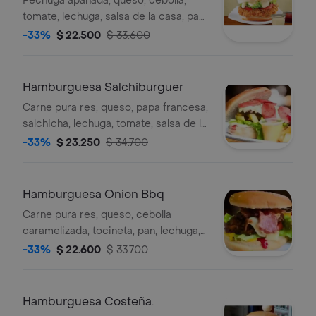
Pechuga apanada, queso, cebolla,
tomate, lechuga, salsa de la casa, pan,
huevo de codorniz, papa chip.
-33%
$ 22.500
$ 33.600
Hamburguesa Salchiburguer
Carne pura res, queso, papa francesa,
salchicha, lechuga, tomate, salsa de la
casa
-33%
$ 23.250
$ 34.700
Hamburguesa Onion Bbq
Carne pura res, queso, cebolla
caramelizada, tocineta, pan, lechuga,
tomate, salsa de la casa, papa chip
-33%
$ 22.600
$ 33.700
Hamburguesa Costeña.