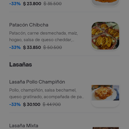
casa, papa chip, huevo de codorniz..
-33%
$ 23.800
$ 35.500
Patacón Chibcha
Patacón, carne desmechada, maíz,
hogao, salsa de queso cheddar,
huevos de codorniz, queso..
-33%
$ 33.850
$ 50.500
Lasañas
Lasaña Pollo Champiñón
Pollo, champiñón, salsa bechamel,
queso gratinado, acompañada de pan
con queso.
-33%
$ 30.100
$ 44.900
Lasaña Mixta