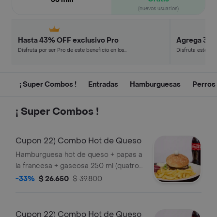
(nuevos usuarios)
Hasta 43% OFF exclusivo Pro
Agrega 3, p
Disfruta por ser Pro de este beneficio en los
Disfruta este de
restaurantes y tiendas más top.
en minutos.
¡ Super Combos !
Entradas
Hamburguesas
Perros
¡ Super Combos !
Cupon 22) Combo Hot de Queso
Hamburguesa hot de queso + papas a
la francesa + gaseosa 250 ml (quatro,
coca cola, kola roman, coca cola sin
-33%
$ 26.650
$ 39.800
azúcar)
Cupon 22) Combo Hot de Queso