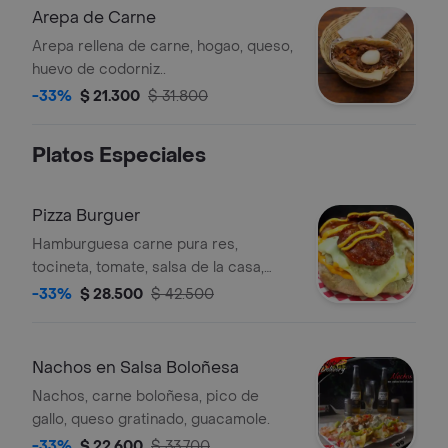
Arepa de Carne
Arepa rellena de carne, hogao, queso,
huevo de codorniz..
-33%
$ 21.300
$ 31.800
Platos Especiales
Pizza Burguer
Hamburguesa carne pura res,
tocineta, tomate, salsa de la casa,
pepperoni, salsa de queso cheddar,
-33%
$ 28.500
$ 42.500
queso mozzarella.
Nachos en Salsa Boloñesa
Nachos, carne boloñesa, pico de
gallo, queso gratinado, guacamole.
-33%
$ 22.600
$ 33.700