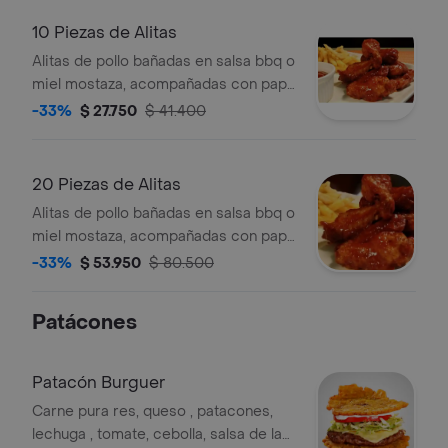
10 Piezas de Alitas
Alitas de pollo bañadas en salsa bbq o
miel mostaza, acompañadas con papa
a la francesa. Cantidad a elección.
-33%
$ 27.750
$ 41.400
20 Piezas de Alitas
Alitas de pollo bañadas en salsa bbq o
miel mostaza, acompañadas con papa
a la francesa.
-33%
$ 53.950
$ 80.500
Patácones
Patacón Burguer
Carne pura res, queso , patacones,
lechuga , tomate, cebolla, salsa de la