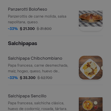
Panzerotti Boloñeso
Panzerottis de carne molida, salsa
napolitana, queso.
-33%
$ 21.300
$ 31.800
Salchipapas
Salchipapa Chibchombiano
Papa francesa, carne desmechada,
maíz, hogao, queso, huevo de
codorniz, plátano frito, salsa rosada,
-33%
$ 35.300
$ 52.700
tártara, salchicha americana.
Salchipapa Sencillo
Papa francesa, salchicha clásica,
huevo de codorniz, rosada, tártara.