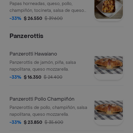
Horneadas
Papas horneadas, queso, pollo,
champiñón, tocineta, salsa de queso
cheddar.
-33%
$ 26.550
$ 39.600
Panzerottis
Panzerotti Hawaiano
Panzerottis de jamón, piña, salsa
napolitana, queso mozzarella.
-33%
$ 16.350
$ 24.400
Panzerotti Pollo Champiñón
Panzerottis de pollo, champiñón, salsa
napolitana, queso mozzarella.
-33%
$ 23.850
$ 35.600