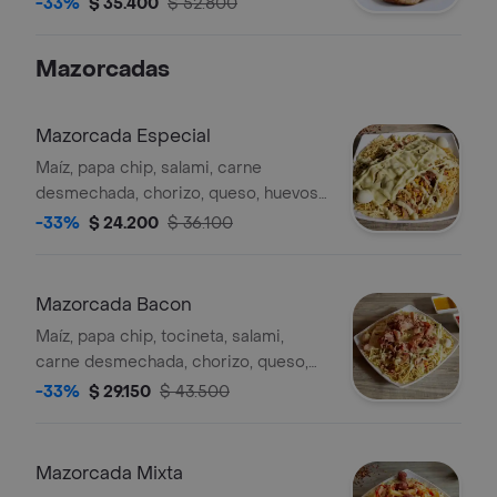
-33%
$ 35.400
$ 52.800
Mazorcadas
Mazorcada Especial
Maíz, papa chip, salami, carne
desmechada, chorizo, queso, huevos
de codorniz..
-33%
$ 24.200
$ 36.100
Mazorcada Bacon
Maíz, papa chip, tocineta, salami,
carne desmechada, chorizo, queso,
huevos de codorniz..
-33%
$ 29.150
$ 43.500
Mazorcada Mixta