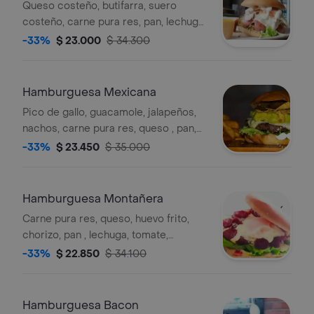
Queso costeño, butifarra, suero
costeño, carne pura res, pan, lechuga,
papa chip, huevo de codorniz, tomate,
-33%
$ 23.000
$ 34.300
cebolla, salsa de la casa
Hamburguesa Mexicana
Pico de gallo, guacamole, jalapeños,
nachos, carne pura res, queso , pan,
lechuga, papa chip, huevo de
-33%
$ 23.450
$ 35.000
codorniz, tomate, cebolla, salsa de la
casa
Hamburguesa Montañera
Carne pura res, queso, huevo frito,
chorizo, pan , lechuga, tomate,
cebolla, salsa de la casa
-33%
$ 22.850
$ 34.100
Hamburguesa Bacon