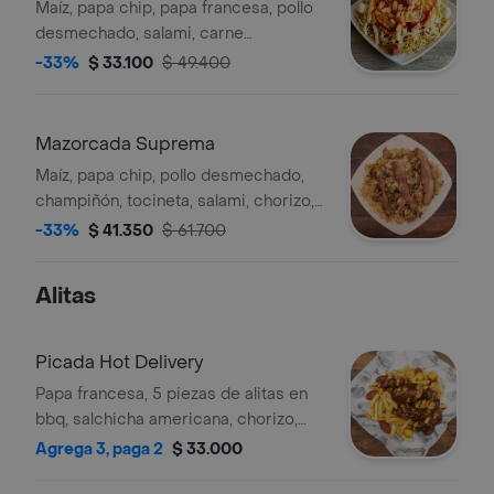
Maíz, papa chip, papa francesa, pollo
desmechado, salami, carne
desmechada, chorizo, queso, huevos
-33%
$ 33.100
$ 49.400
de codorniz.
Mazorcada Suprema
Maíz, papa chip, pollo desmechado,
champiñón, tocineta, salami, chorizo,
carne desmechada, queso, huevos de
-33%
$ 41.350
$ 61.700
codorniz..
Alitas
Picada Hot Delivery
Papa francesa, 5 piezas de alitas en
bbq, salchicha americana, chorizo,
papa criolla..
Agrega 3, paga 2
$ 33.000