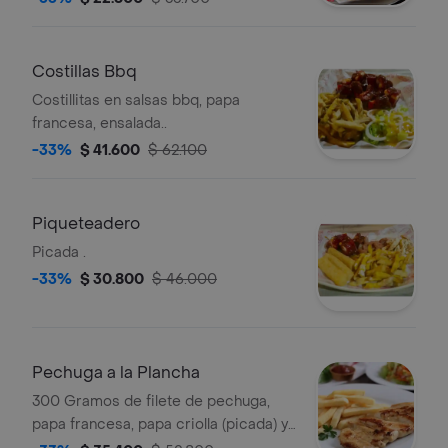
Costillas Bbq
Costillitas en salsas bbq, papa
francesa, ensalada..
-33%
$ 41.600
$ 62.100
Piqueteadero
Picada .
-33%
$ 30.800
$ 46.000
Pechuga a la Plancha
300 Gramos de filete de pechuga,
papa francesa, papa criolla (picada) y
ensalada.