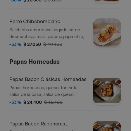
-33%
$ 25.550
$ 38.100
queso, jamon, huevo de codorniz.
Perro Chibchombiano
Salchicha americana,hogado,carne
desmechada,maíz, platano,papa chip,
cebolla,tartara, salsa rosada, queso,
-33%
$ 27.050
$ 40.400
jamon, huevo de codorniz.
Papas Horneadas
Papas Bacon Clásicas Horneadas
Papas horneadas, queso, tocineta,
salsa de la casa, salsa de queso
cheddar.
-33%
$ 24.400
$ 36.400
Papas Bacon Rancheras