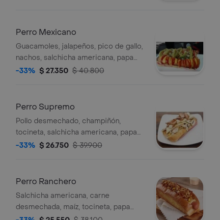
jamón, huevo de codorniz.
Perro Mexicano
Guacamoles, jalapeños, pico de gallo,
nachos, salchicha americana, papa
chip, cebolla, tártara, salda rosada,
-33%
$ 27.350
$ 40.800
queso, jamón, huevo de codorniz..
Perro Supremo
Pollo desmechado, champiñón,
tocineta, salchicha americana, papa
chip, cebolla, tártara, salsa rosada,
-33%
$ 26.750
$ 39.900
queso, jamón, huevo de codorniz..
Perro Ranchero
Salchicha americana, carne
desmechada, maíz, tocineta, papa
chip, cebolla, tartara, salsa rosada,