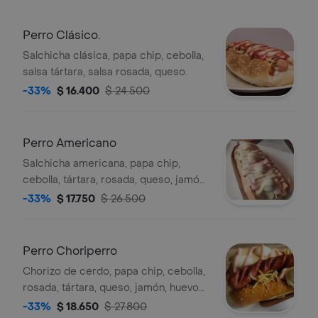
Perro Clásico.
Salchicha clásica, papa chip, cebolla,
salsa tártara, salsa rosada, queso.
-33%
$ 16.400
$ 24.500
Perro Americano
Salchicha americana, papa chip,
cebolla, tártara, rosada, queso, jamón,
huevo de codorniz
-33%
$ 17.750
$ 26.500
Perro Choriperro
Chorizo de cerdo, papa chip, cebolla,
rosada, tártara, queso, jamón, huevo
de codorniz
-33%
$ 18.650
$ 27.800