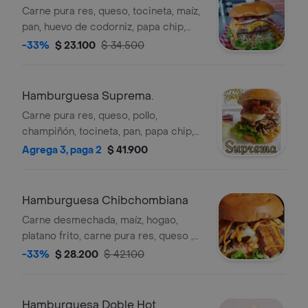
Carne pura res, queso, tocineta, maíz,
pan, huevo de codorniz, papa chip,
lechuga, tomate, cebolla, salsa de la
-33%
$ 23.100
$ 34.500
casa.
Hamburguesa Suprema.
Carne pura res, queso, pollo,
champiñón, tocineta, pan, papa chip,
lechuga, huevo de codorniz, tomate,
Agrega 3, paga 2
$ 41.900
cebolla, salsa de la casa
Hamburguesa Chibchombiana
Carne desmechada, maíz, hogao,
platano frito, carne pura res, queso ,
papa chip, pan, lechuga, huevo de
-33%
$ 28.200
$ 42.100
codorniz, tomate, cebolla, salsa de la
casa
Hamburguesa Doble Hot