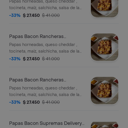
Horneadas
Papas horneadas, queso cheddar ,
tocineta, maíz, salchicha, salsa de la
casa, salsa de queso cheddar,
-33%
$ 27.450
$ 41.000
salchicha sencilla , tocineta.
Papas Bacon Rancheras
Horneadas
Papas horneadas, queso cheddar ,
tocineta, maíz, salchicha, salsa de la
casa, salsa de queso cheddar,
-33%
$ 27.450
$ 41.000
salchicha sencilla , tocineta.
Papas Bacon Rancheras
Horneadas
Papas horneadas, queso cheddar ,
tocineta, maíz, salchicha, salsa de la
casa, salsa de queso cheddar,
-33%
$ 27.450
$ 41.000
salchicha sencilla , tocineta.
Papas Bacon Supremas Delivery