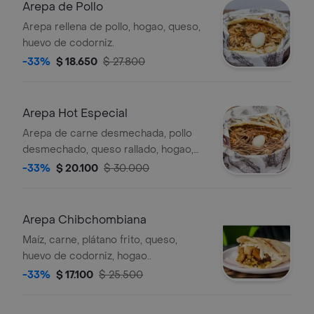
Arepa de Pollo
Arepa rellena de pollo, hogao, queso,
huevo de codorniz.
-33%
$ 18.650
$ 27.800
Arepa Hot Especial
Arepa de carne desmechada, pollo
desmechado, queso rallado, hogao,
huevo de codorniz.
-33%
$ 20.100
$ 30.000
Arepa Chibchombiana
Maíz, carne, plátano frito, queso,
huevo de codorniz, hogao..
-33%
$ 17.100
$ 25.500