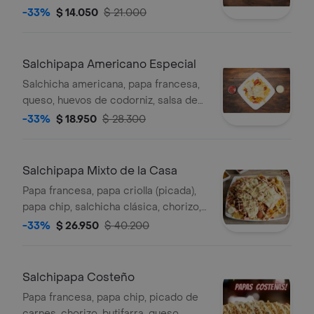
-33%
$ 14.050
$ 21.000
Salchipapa Americano Especial
Salchicha americana, papa francesa,
queso, huevos de codorniz, salsa de
la casa..
-33%
$ 18.950
$ 28.300
Salchipapa Mixto de la Casa
Papa francesa, papa criolla (picada),
papa chip, salchicha clásica, chorizo,
picado de carnes, queso rallado,
-33%
$ 26.950
$ 40.200
pollo, huevos de codorniz.
Salchipapa Costeño
Papa francesa, papa chip, picado de
carnes ,chorizo, butifarra, queso