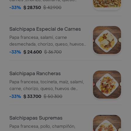
costeño, suero costeño, huevo frito,
-33%
$ 28.750
$ 42.900
salsa rosada, tártara.
Salchipapa Especial de Carnes
Papa francesa, salami, carne
desmechada, chorizo, queso, huevos
de codorniz, salsa rosada, tártara.
-33%
$ 24.600
$ 36.700
Salchipapa Rancheras
Papa francesa, tocineta, maíz, salami,
carne, chorizo, queso, huevos de
codorniz, salsa rosada, tártara.
-33%
$ 33.700
$ 50.300
Salchipapas Supremas
Papa francesa, pollo, champiñón,