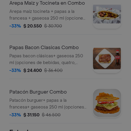
Arepa Maiz y Tocineta en Combo
Arepa maíz tocineta + papas a la
francesa + gaseosa 250 ml (opciones
de bebidas, quatro, cocacola, kola
-33%
$ 20.550
$ 30.700
roman, coca cola sin azucar)
Papas Bacon Clasicas Combo
Papas bacon clásicas+ gaseosa 250
ml (opciones de bebidas, quatro,
cocacola, kola roman, coca cola sin
-33%
$ 24.400
$ 36.400
azúcar)
Patacón Burguer Combo
Patacón burguer+ papas a la
francesa+ gaseosa 250 ml (opciones
de bebidas, quatro, cocacola, kola
-33%
$ 31.150
$ 46.500
roman, coca cola sin azúcar)