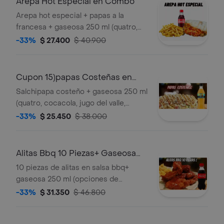
Arepa Hot Especial en Combo
Arepa hot especial + papas a la
francesa + gaseosa 250 ml (quatro,
coca cola, kola roman, coca cola sin
-33%
$ 27.400
$ 40.900
azúcar)
Cupon 15)papas Costeñas en
Combo
Salchipapa costeño + gaseosa 250 ml
(quatro, cocacola, jugo del valle,
quatro y kola roman).
-33%
$ 25.450
$ 38.000
Alitas Bbq 10 Piezas+ Gaseosa
250 ml
10 piezas de alitas en salsa bbq+
gaseosa 250 ml (opciones de
bebidas, quatro, cocacola, kola roman,
-33%
$ 31.350
$ 46.800
coca cola sin azucar )