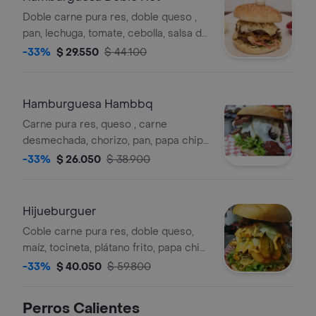
Doble carne pura res, doble queso ,
pan, lechuga, tomate, cebolla, salsa de
la casa, papa chip, huevo de codorniz
-33%
$ 29.550
$ 44.100
Hamburguesa Hambbq
Carne pura res, queso , carne
desmechada, chorizo, pan, papa chip,
lechuga, tomate, cebolla, salsa de la
-33%
$ 26.050
$ 38.900
casa
Hijueburguer
Coble carne pura res, doble queso,
maíz, tocineta, plátano frito, papa chip,
huevo frito, queso cheddar, pan,
-33%
$ 40.050
$ 59.800
lechuga, tomate, cebolla, salsa de la
casa
Perros Calientes