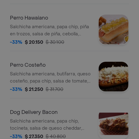
Perro Hawaiano
Salchicha americana, papa chip, piña
en trozos, salsa de piña, cebolla,
tártara,rosada, queso, jamón, huevo
-33%
$ 20.150
$ 30.100
de codorniz
Perro Costeño
Salchicha americana, butifarra, queso
costeño, papa chip, salsa de tomate,
mayonesa, cebolla, jamón, suero
-33%
$ 21.250
$ 31.700
costeño, huevo frito.
Dog Delivery Bacon
Salchicha americana, papa chip,
tocineta, salsa de queso cheddar,
cebolla, tártara, salsa rosada, queso,
-33%
$ 27.350
$ 40.800