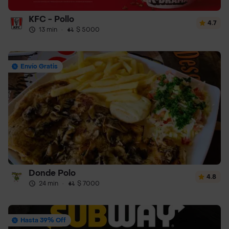
KFC - Pollo
4.7
13 min
·
$ 5000
Envío Gratis
Donde Polo
4.8
24 min
·
$ 7000
Hasta 39% Off