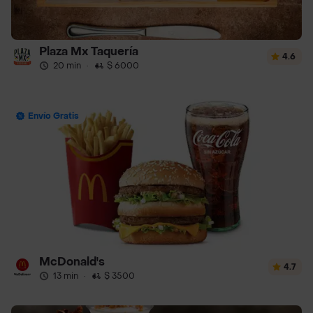
Plaza Mx Taquería
4.6
20 min
·
$ 6000
Envío Gratis
McDonald's
4.7
13 min
·
$ 3500