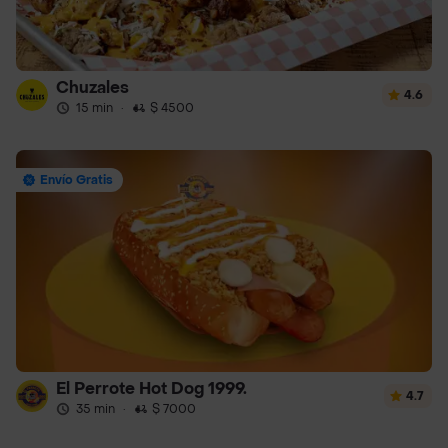
Chuzales
4.6
15 min
·
$ 4500
Envío Gratis
El Perrote Hot Dog 1999.
4.7
35 min
·
$ 7000