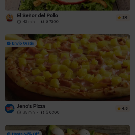
El Señor del Pollo
3.9
45 min
·
$ 7500
Envío Gratis
Jeno's Pizza
4.3
35 min
·
$ 8000
Hasta 63% Off