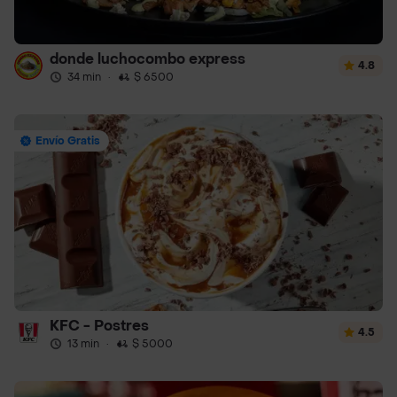
donde luchocombo express
4.8
34 min
·
$ 6500
Envío Gratis
KFC - Postres
4.5
13 min
·
$ 5000