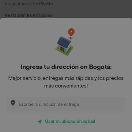
Restaurantes en Pitalito
Restaurantes en Ipiales
Restaurantes en San Andres
Restaurantes cerca de mi para pedir Comida a Domicilio -
Top Marcas y Cadenas de Restaurantes
Ingresa tu dirección en Bogotá:
Encuéntranos en estos países
Mejor servicio, entregas más rápidas y los precios
más convenientes!
App Store
Google play
AppGallery
Usar mi ubicación actual