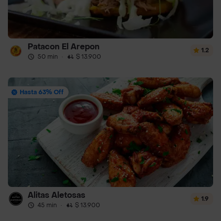
Patacon El Arepon
1.2
50 min
·
$ 13.900
Hasta 63% Off
Alitas Aletosas
1.9
45 min
·
$ 13.900