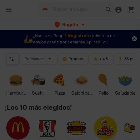
Bogotá
Regístrate
¿Nuevo en Rappi?
y disfruta de
envíos gratis por semanas
Aplican TyC
Relevancia
Promos
+ 4.5
35 mins
Hamburguesa
Sushi
Pizza
Salchipapas
Pollo
Saludable
¡Los 10 más elegidos!