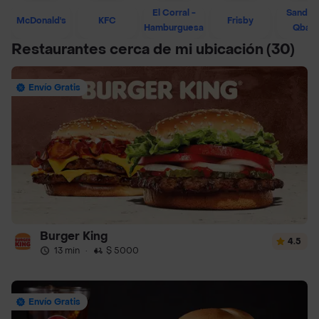
El Corral -
Sandwi
McDonald's
KFC
Frisby
Hamburguesa
Qban
Restaurantes cerca de mi ubicación
(30)
Envío Gratis
Burger King
4.5
13 min
·
$ 5000
Envío Gratis