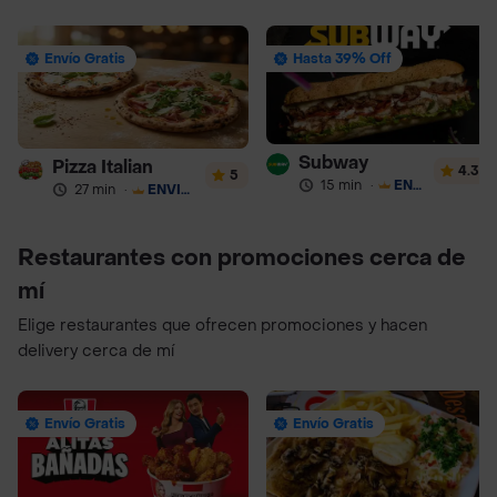
Envío Gratis
Hasta 39% Off
Subway
Pizza Italian
4.3
5
15 min
·
ENVÍO GRATIS
27 min
·
ENVÍO GRATIS
Restaurantes con promociones cerca de
mí
Elige restaurantes que ofrecen promociones y hacen
delivery cerca de mí
Envío Gratis
Envío Gratis