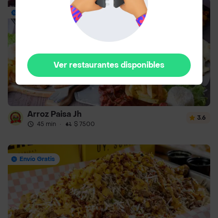
Hasta 37% Off
Ver restaurantes disponibles
Arroz Paisa Jh
3.6
45 min
·
$ 7500
Envío Gratis