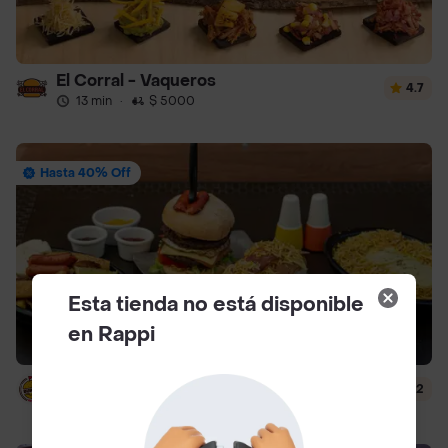
El Corral - Vaqueros
4.7
13 min
·
$ 5000
Hasta 40% Off
Esta tienda no está disponible
en Rappi
Jhons Burguer Venecia
4.2
25 min
·
$ 7500