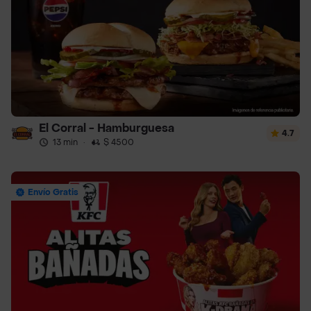
El Corral - Hamburguesa
4.7
13 min
·
$ 4500
Envío Gratis