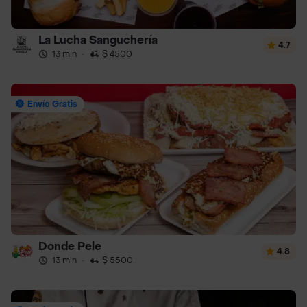
La Lucha Sanguchería
4.7
13 min
·
$ 4500
Envío Gratis
Donde Pele
4.8
13 min
·
$ 5500