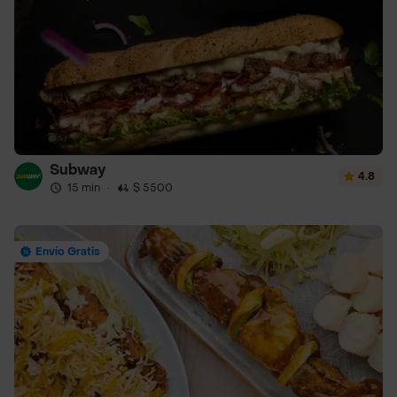
Subway
4.8
15 min
·
$ 5500
Envío Gratis