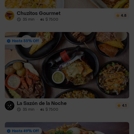
Chuzitos Gourmet
4.8
35 min
·
$ 7500
Hasta 55% Off
La Sazón de la Noche
4.1
35 min
·
$ 7500
Hasta 49% Off