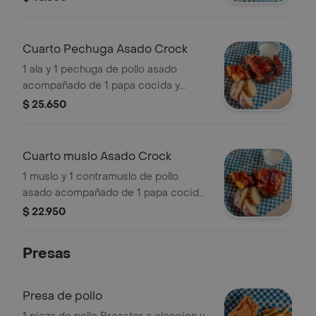
medio plátano maduro.
Cuarto Pechuga Asado Crock
1 ala y 1 pechuga de pollo asado
acompañado de 1 papa cocida y
medio plátano maduro
$ 25.650
Cuarto muslo Asado Crock
1 muslo y 1 contramuslo de pollo
asado acompañado de 1 papa cocida
y medio plátano maduro
$ 22.950
Presas
Presa de pollo