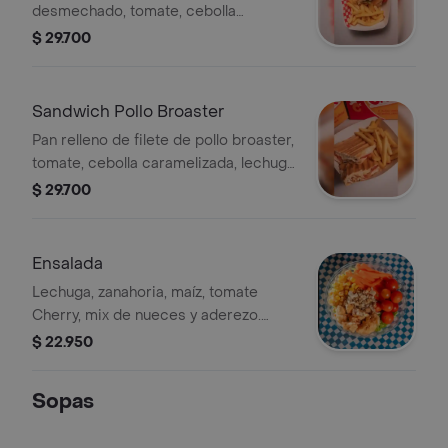
desmechado, tomate, cebolla
caramelizada, lechuga acompañado
$ 29.700
de 100 gr de papa a la francesa
Sandwich Pollo Broaster
Pan relleno de filete de pollo broaster,
tomate, cebolla caramelizada, lechuga
acompañado de 100 gr de papa a la
$ 29.700
francesa
Ensalada
Lechuga, zanahoria, maíz, tomate
Cherry, mix de nueces y aderezo.
Escoge entre Nuggets o pollo a la
$ 22.950
plancha
Sopas