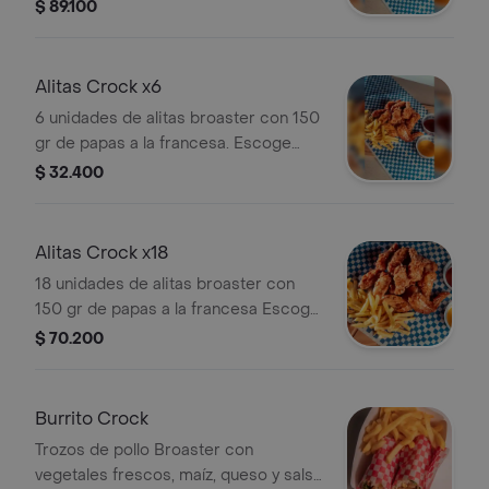
entre salsa BBQ y Miel mostaza
$ 89.100
Alitas Crock x6
6 unidades de alitas broaster con 150
gr de papas a la francesa. Escoge
entre salsa BBQ y Miel mostaza
$ 32.400
Alitas Crock x18
18 unidades de alitas broaster con
150 gr de papas a la francesa Escoge
entre salsa BBQ y Miel mostaza
$ 70.200
Burrito Crock
Trozos de pollo Broaster con
vegetales frescos, maíz, queso y salsa