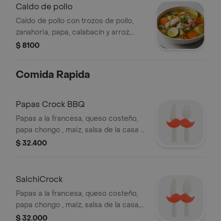
Caldo de pollo
Caldo de pollo con trozos de pollo,
zanahoria, papa, calabacín y arroz,
decorado con cilantro y rodajas de
$ 8100
limón.
Comida Rapida
Papas Crock BBQ
Papas a la francesa, queso costeño,
papa chongo , maiz, salsa de la casa y
nuggets bañados en salsa BBQ
$ 32.400
SalchiCrock
Papas a la francesa, queso costeño,
papa chongo , maiz, salsa de la casa,
salchicha y trozos de pechuga a la
$ 32.000