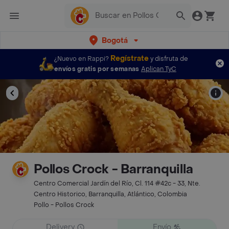
Bogotá
Regístrate
¿Nuevo en Rappi?
y disfruta de
envíos gratis por semanas
Aplican TyC
Pollos Crock - Barranquilla
Centro Comercial Jardín del Río, Cl. 114 #42c - 33, Nte.
Centro Historico, Barranquilla, Atlántico, Colombia
Pollo - Pollos Crock
Delivery
Envío