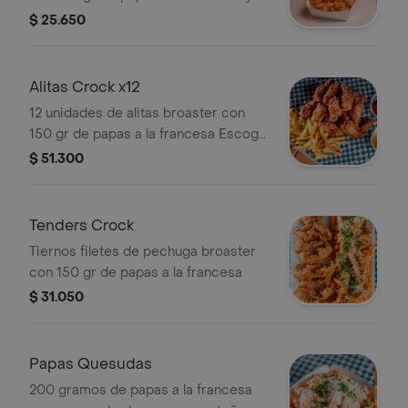
jugo de cajita
$ 25.650
Alitas Crock x12
12 unidades de alitas broaster con
150 gr de papas a la francesa Escoge
entre salsa BBQ y Miel mostaza
$ 51.300
Tenders Crock
Tiernos filetes de pechuga broaster
con 150 gr de papas a la francesa
$ 31.050
Papas Quesudas
200 gramos de papas a la francesa