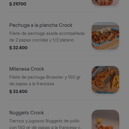
de la casa envuelto en tortilla
$ 29.700
acompañado de150 gr de papas a la
francesa
Pechuga a la plancha Crock
Filete de pechuga asada acompañada
de 2 papas cocidas y 1/2 platano
$ 32.400
Milanesa Crock
Filete de pechuga Broaster y 150 gr
de papas a la francesa
$ 32.400
Nuggets Crock
Tiernos y jugosos Nuggets de pollo
con 150 gr de papas a la francesa y