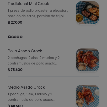
Tradicional Mini Crock
1 presa de pollo broaster a eleccion,
porción de arroz, porción de frijol,
ensalada,100 gr de papa a la francesa
$ 27.000
y sopa
Asado
Pollo Asado Crock
2 pechugas, 2 alas, 2 muslos y 2
contramuslos de pollo asado
acompañado de 5 papas cocidas y 1
$ 75.600
plátano maduro.
Medio Asado Crock
1 pechuga, 1 ala, 1 muslo y 1
contramuslo de pollo asado
acompañado de 3 papas cocidas y
$ 48.600