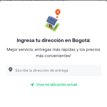
Categorías
Únete a Rappi
Ingresa tu dirección en Bogotá:
Sobre Rappi
Mejor servicio, entregas más rápidas y los precios
más convenientes!
Facebook
Twitter
Instagram
©
2026
Rappi Inc. All rights reserved.
Usar mi ubicación actual
Rappi S.A.S. --- NIT 900.843.898-9 --- Calle 63 # 16A-02
Bogotá D.C. --- notificacionesrappi@rappi.com