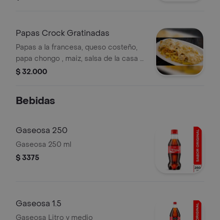
plancha
Papas Crock Gratinadas
Papas a la francesa, queso costeño,
papa chongo , maiz, salsa de la casa y
nuggets gratinados
$ 32.000
Bebidas
Gaseosa 250
Gaseosa 250 ml
$ 3375
Gaseosa 1.5
Gaseosa Litro y medio