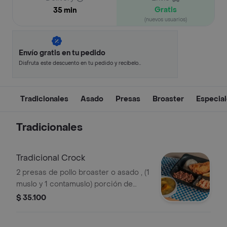
Gratis
35 min
(nuevos usuarios)
Envío gratis en tu pedido
Disfruta este descuento en tu pedido y recíbelo
en minutos.
Tradicionales
Asado
Presas
Broaster
Especia
Tradicionales
Tradicional Crock
2 presas de pollo broaster o asado , (1
muslo y 1 contamuslo) porción de
arroz, porción de frijol, ensalada,100
$ 35.100
gr de papa a la francesa y sopa