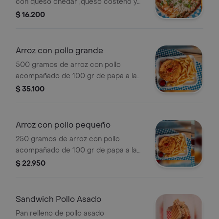
con queso chedar ,queso costeño y
cebollín chino
$ 16.200
Arroz con pollo grande
500 gramos de arroz con pollo
acompañado de 100 gr de papa a la
francesa
$ 35.100
Arroz con pollo pequeño
250 gramos de arroz con pollo
acompañado de 100 gr de papa a la
francesa
$ 22.950
Sandwich Pollo Asado
Pan relleno de pollo asado