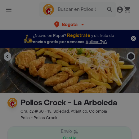
Bogotá
Regístrate
¿Nuevo en Rappi?
y disfruta de
envíos gratis por semanas
Aplican TyC
Pollos Crock - La Arboleda
Cra. 32 # 30 - 15, Soledad, Atlántico, Colombia
Pollo - Pollos Crock
Envío
Gratis