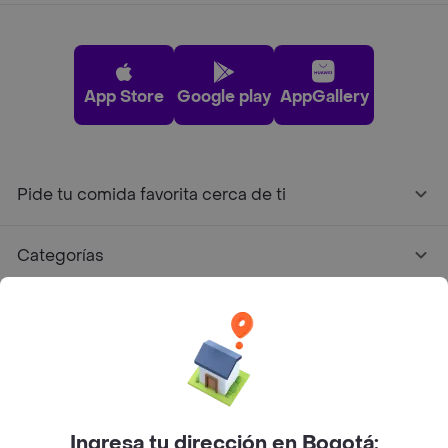
App Store
Google play
AppGallery
Pide tu comida favorita cerca de ti
Categorías
Únete a Rappi
Sobre Rappi
Facebook
Twitter
Instagram
Ingresa tu dirección en Bogotá: