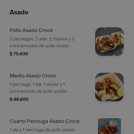
Asado
Pollo Asado Crock
2 pechugas, 2 alas, 2 muslos y 2
contramuslos de pollo asado
acompañado de 5 papas cocidas y 1
$ 75.600
plátano maduro
Medio Asado Crock
1 pechuga, 1 ala, 1 muslo y 1
contramuslo de pollo asado
acompañado de 3 papas cocidas y
$ 48.600
medio plátano maduro
Cuarto Pechuga Asado Crock
1 ala y 1 pechuga de pollo asado