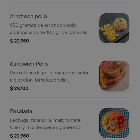
Arroz con pollo
250 gramos de arroz con pollo
acompañado de 100 gr de papa a la
francesa
$ 22.950
Sandwich Pollo
Pan relleno de pollo con preparacion
a eleccion, tomate,cebolla
caramelizada, lechuga acompañado
$ 29.700
de 100 gr de papa a la francesa
Ensalada
Lechuga, zanahoria, maíz, tomate
Cherry, mix de nueces y aderezo.
Escoge entre Nuggets o pollo a la
$ 22.950