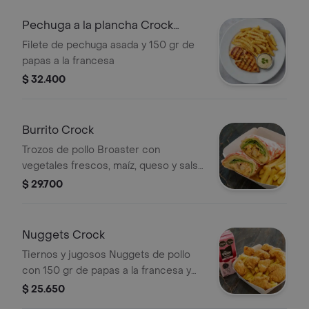
Pechuga a la plancha Crock
Francesa
Filete de pechuga asada y 150 gr de
papas a la francesa
$ 32.400
Burrito Crock
Trozos de pollo Broaster con
vegetales frescos, maíz, queso y salsa
de la casa envuelto en tortilla
$ 29.700
acompañado de150 gr de papas a la
francesa
Nuggets Crock
Tiernos y jugosos Nuggets de pollo
con 150 gr de papas a la francesa y
jugo de cajita
$ 25.650