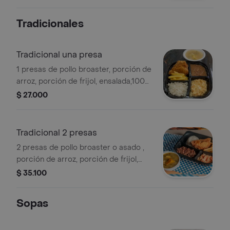
plancha
Tradicionales
Tradicional una presa
1 presas de pollo broaster, porción de
arroz, porción de frijol, ensalada,100
gr de papa a la francesa y sopa
$ 27.000
Tradicional 2 presas
2 presas de pollo broaster o asado ,
porción de arroz, porción de frijol,
ensalada,100 gr de papa a la francesa
$ 35.100
y sopa
Sopas