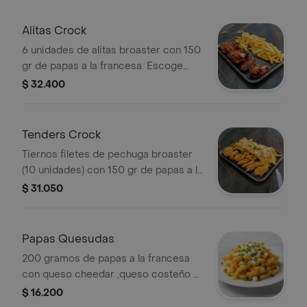
Alitas Crock
6 unidades de alitas broaster con 150
gr de papas a la francesa. Escoge
entre salsa BBQ y Miel mostaza
$ 32.400
Tenders Crock
Tiernos filetes de pechuga broaster
(10 unidades) con 150 gr de papas a la
francesa
$ 31.050
Papas Quesudas
200 gramos de papas a la francesa
con queso cheedar ,queso costeño y
cebollín chino.
$ 16.200