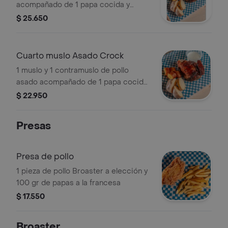
acompañado de 1 papa cocida y
medio plátano maduro
$ 25.650
Cuarto muslo Asado Crock
1 muslo y 1 contramuslo de pollo
asado acompañado de 1 papa cocida
y medio plátano maduro
$ 22.950
Presas
Presa de pollo
1 pieza de pollo Broaster a elección y
100 gr de papas a la francesa
$ 17.550
Broaster