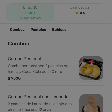
Envío
Calificación
Gratis
4.5
(nuevos usuarios)
Combos
Pasteles
Bebidas
Combos
Combo Personal
Combo personal con 2 pasteles de
harina y Coca-Cola de 250 ml a
elección.
$ 9800
Combo Personal con limonada
2 pasteles de harina de tu antojo con
un vaso limonada 12 onza