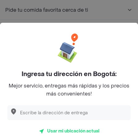
Pide tu comida favorita cerca de ti
Categorías
Únete a Rappi
Sobre Rappi
Ingresa tu dirección en Bogotá:
Facebook
Twitter
Instagram
Mejor servicio, entregas más rápidas y los precios
más convenientes!
©
2026
Rappi Inc. All rights reserved.
Usar mi ubicación actual
Rappi S.A.S. --- NIT 900.843.898-9 --- Calle 63 # 16A-02