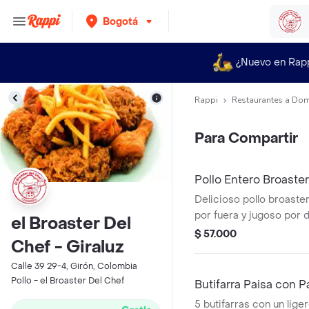
Bogotá
¿Nuevo en Rap
Rappi
Restaurantes a Dom
Para Compartir
Pollo Entero Broaster
Delicioso pollo broaster
por fuera y jugoso por
el Broaster Del
por 8 presas perfectam
$ 57.000
Chef - Giraluz
fritas al punto ideal + p
6 arepitas.
Calle 39 29-4, Girón, Colombia
Pollo - el Broaster Del Chef
Butifarra Paisa con P
5 butifarras con un lige