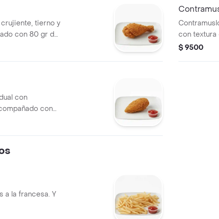
Contramus
crujiente, tierno y
Contramuslo
ado con 80 gr de
con textura
repita, tartara y
80 gr de pap
$ 9500
tártara y mie
dual con
acompañado con
esa, una arepita,
os
 a la francesa. Y