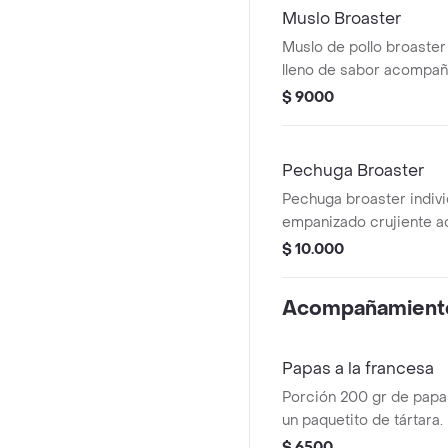
Muslo Broaster
Muslo de pollo broaster 
lleno de sabor acompañ
papa a la francesa, una a
$ 9000
miel.
Pechuga Broaster
Pechuga broaster indivi
empanizado crujiente 
80 gr de papa a la franc
$ 10.000
tártara y miel.
Acompañamient
Papas a la francesa
Porción 200 gr de papas
un paquetito de tártara.
$ 6500