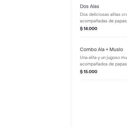
Dos Alas
Dos deliciosas alitas c
acompañadas de papas a
arepitas, tártara y miel.
$ 14.000
Combo Ala + Muslo
Una alita y un jugoso mu
acompañados de papas a
arepitas, tártara y miel.
$ 15.000