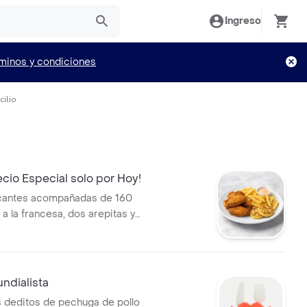
Ingreso
minos y condiciones
cilio
recio Especial solo por Hoy!
ocantes acompañadas de 160
a la francesa, dos arepitas y
casa.
dialista
s deditos de pechuga de pollo