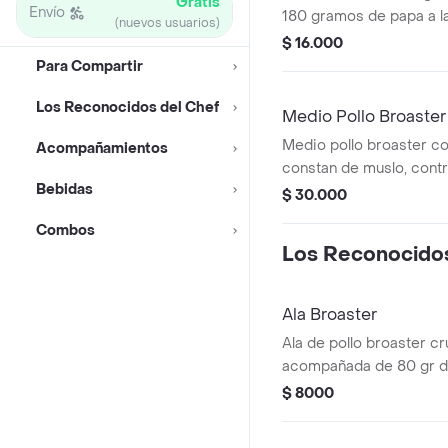
Gratis
Envío
180 gramos de papa a l
(nuevos usuarios)
acompañada y tártara.
$ 16.000
Para Compartir
Los Reconocidos del Chef
Medio Pollo Broaster
Medio pollo broaster c
Acompañamientos
constan de muslo, contra
Bebidas
pechuga jugosa prepar
$ 30.000
receta especial que gar
Combos
empanizado dorado y u
Los Reconocidos
irresistible con adición
francesa y 4 arepas.
Ala Broaster
Ala de pollo broaster cr
acompañada de 80 gr de
francesa, una arepita, tá
$ 8000