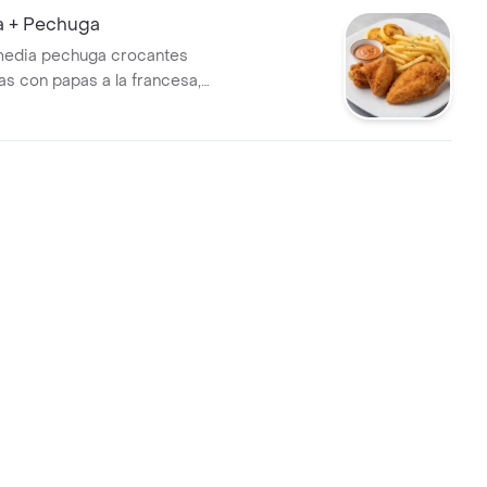
 + Pechuga
 media pechuga crocantes
 con papas a la francesa,
, tártara y miel.