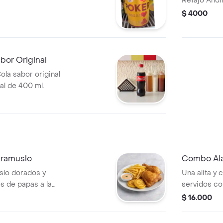
Refajo Andi
$ 4000
bor Original
la sabor original
al de 400 ml.
ramuslo
Combo Ala
slo dorados y
Una alita y
s de papas a la
servidos co
ártara y miel.
arepitas, tár
$ 16.000