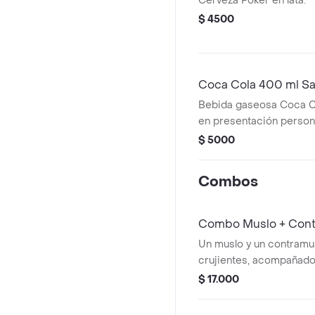
Cerveza Poker en lata.
$ 4500
Coca Cola 400 ml Sa
Bebida gaseosa Coca Co
en presentación person
$ 5000
Combos
Combo Muslo + Cont
Un muslo y un contramu
crujientes, acompañado
francesa, dos arepitas, t
$ 17.000