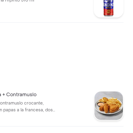
na Hipinto 310 ml
 + Contramuslo
 contramuslo crocante,
n papas a la francesa, dos
tara y miel.