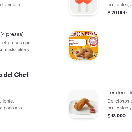
a francesa
crujientes,
paisas (peq
$ 20.000
toque picant
francesa, sa
 (4 presas)
on 4 presas que
 muslo, alita y
ado con nuestra
antiza un
n sabor
 del Chef
 de papas a la
Tenders de
ujiente,
Deliciosos 
 papa a la
crujientes 
rtara y miel.
180 gr de pa
$ 18.000
tártara con 