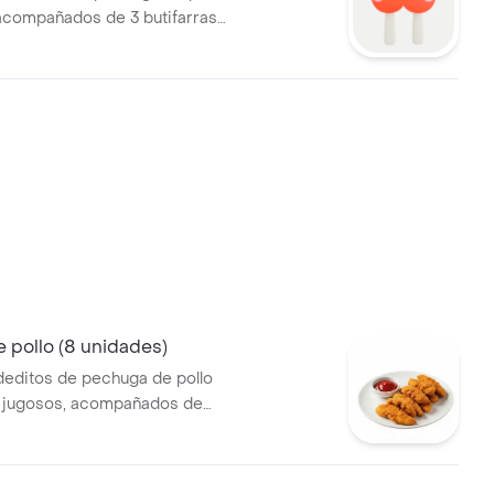
 acompañados de 3 butifarras
ueños chorizos con un suave
e), 180 g de papas a la
lsa tártara y miel.
 pollo (8 unidades)
deditos de pechuga de pollo
y jugosos, acompañados de
pa a la francesa y salsa de
miel.