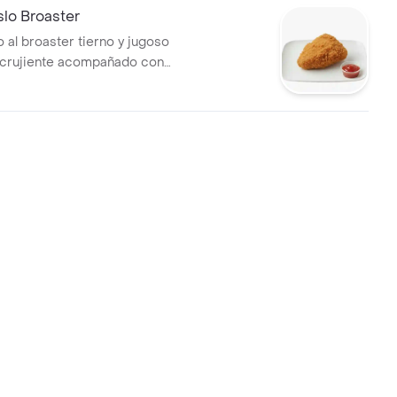
lo Broaster
 al broaster tierno y jugoso
 crujiente acompañado con
a a la francesa, una arepita,
l.