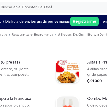
Registrarme
pi?
Disfruta de
envíos gratis por semanas
Tér
icilio
Restaurantes en Bucaramanga
el Broaster Del Chef - Giraluz a Domi
 (8 presas)
Alitas a P
 entero, crujiente
4 alitas cr
 dentro, compuesto
gr de papas 
ente sazonadas y
salsa de la 
$ 21.000
apa a la francesa y
apa à la Francesa
Combo Mun
ro sabor picantico,
8 delicioso