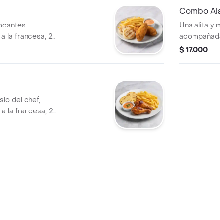
Combo Ala
rocantes
Una alita y
 la francesa, 2
acompañadas
dos arepitas
$ 17.000
slo del chef,
 la francesa, 2