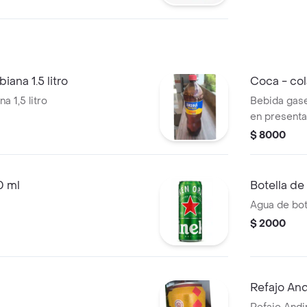
ana 1.5 litro
Coca - cola
 1,5 litro
Bebida gase
en presentac
compartir.
$ 8000
0 ml
Botella d
Agua de bot
$ 2000
Refajo And