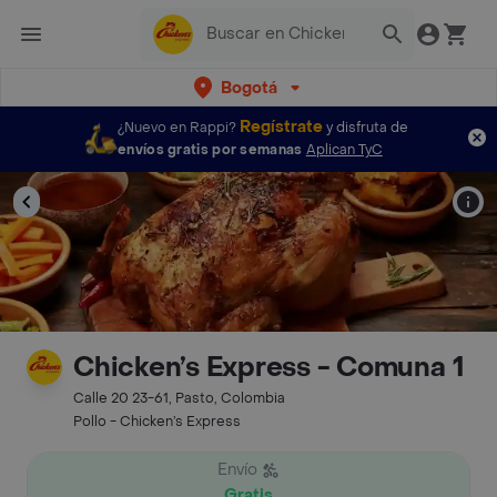
Bogotá
Regístrate
¿Nuevo en Rappi?
y disfruta de
envíos gratis por semanas
Aplican TyC
Chicken’s Express - Comuna 1
Calle 20 23-61, Pasto, Colombia
Pollo - Chicken’s Express
Envío
Gratis