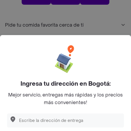
Pide tu comida favorita cerca de ti
Categorías
Únete a Rappi
Sobre Rappi
Ingresa tu dirección en Bogotá:
Mejor servicio, entregas más rápidas y los precios
Facebook
Twitter
Instagram
más convenientes!
©
2026
Rappi Inc. All rights reserved.