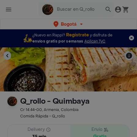
Bogotá
Regístrate
¿Nuevo en Rappi?
y disfruta de
envíos gratis por semanas
Aplican TyC
Q_rollo - Quimbaya
Cr 14 44-00, Armenia, Colombia
Comida Rápida - Q_rollo
Delivery
Envío
Gratis
35 min