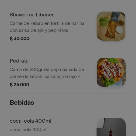
Shawarma Libanes
Carne de kebab en tortilla de harina
con salsa de ajo y pepinillos.
$ 30.000
Pedrata
Cama de 200gr de papa bañada de
carne de kebab, salsa tajine (ajo -
ajonjoli - yogurt) y vegetales
$ 25.000
salteados.
Bebidas
coca-cola 400ml
coca-cola 400ml