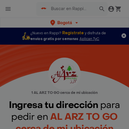
Bogotá
Regístrate
¿Nuevo en Rappi?
y disfruta de
envíos gratis por semanas
Aplican TyC
1 AL ARZ TO GO cerca de mi ubicación
Ingresa tu dirección
para
pedir en
AL ARZ TO GO
cerca de mi ubicación