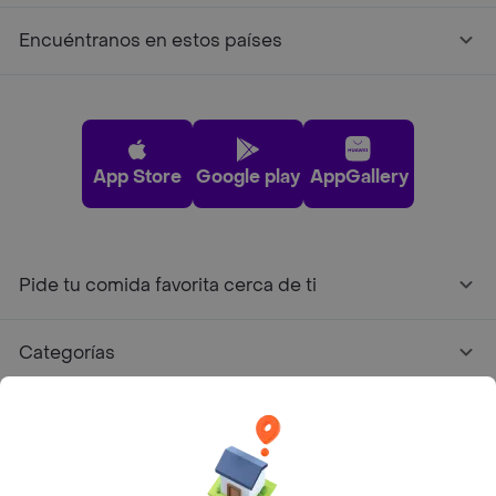
Encuéntranos en estos países
App Store
Google play
AppGallery
Pide tu comida favorita cerca de ti
Categorías
Únete a Rappi
Sobre Rappi