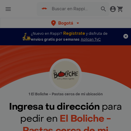
Bogotá
Regístrate
¿Nuevo en Rappi?
y disfruta de
envíos gratis por semanas
Aplican TyC
1 El Boliche - Pastas cerca de mi ubicación
Ingresa tu dirección
para
pedir en
El Boliche -
Pastas cerca de mi