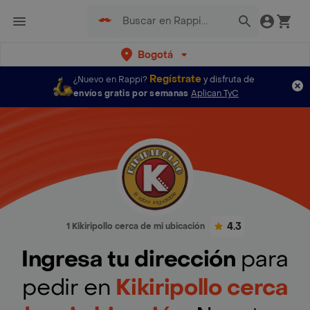
Bogotá
Regístrate
¿Nuevo en Rappi?
y disfruta de
envíos gratis por semanas
Aplican TyC
4.3
1 Kikiripollo cerca de mi ubicación
Ingresa tu dirección
para
pedir en
Kikiripollo cerca