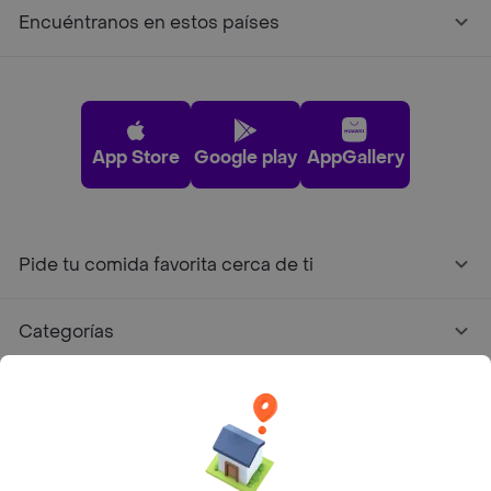
Encuéntranos en estos países
App Store
Google play
AppGallery
Pide tu comida favorita cerca de ti
Categorías
Únete a Rappi
Sobre Rappi