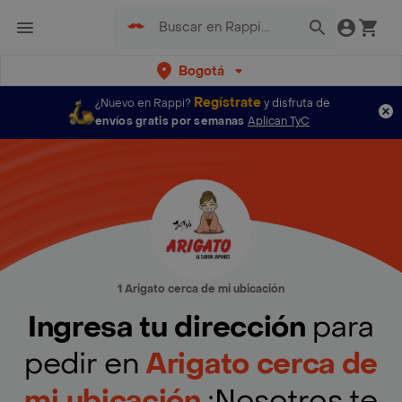
Bogotá
Regístrate
¿Nuevo en Rappi?
y disfruta de
envíos gratis por semanas
Aplican TyC
1 Arigato cerca de mi ubicación
Ingresa tu dirección
para
pedir en
Arigato cerca de
mi ubicación
¡Nosotros te