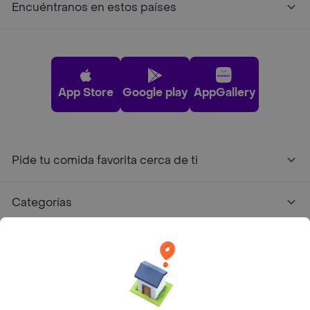
Encuéntranos en estos países
App Store
Google play
AppGallery
Pide tu comida favorita cerca de ti
Categorías
Únete a Rappi
Sobre Rappi