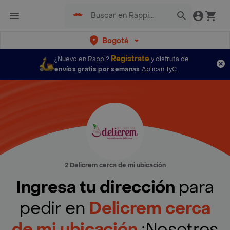
Bogotá
Regístrate
¿Nuevo en Rappi?
y disfruta de
envíos gratis por semanas
Aplican TyC
2 Delicrem cerca de mi ubicación
Ingresa tu dirección
para
pedir en
Delicrem cerca
de mi ubicación
¡Nosotros