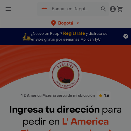
Bogotá
Regístrate
¿Nuevo en Rappi?
y disfruta de
envíos gratis por semanas
Aplican TyC
1.6
4 L' America Pizzería cerca de mi ubicación
Ingresa tu dirección
para
pedir en
L' America