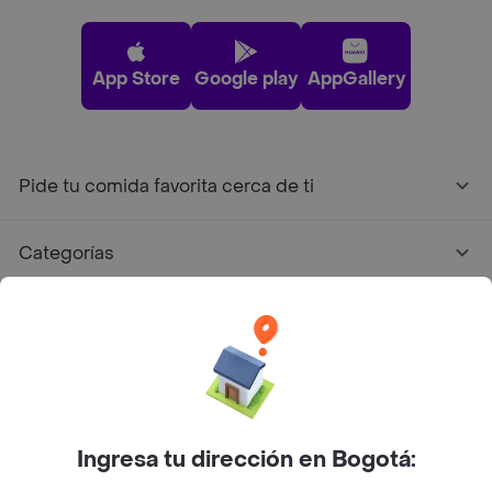
App Store
Google play
AppGallery
Pide tu comida favorita cerca de ti
Categorías
Únete a Rappi
Sobre Rappi
Facebook
Twitter
Instagram
Ingresa tu dirección en Bogotá: