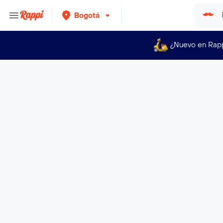
Bogotá
¿Nuevo en Rap