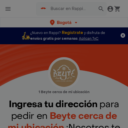
Bogotá
Regístrate
¿Nuevo en Rappi?
y disfruta de
envíos gratis por semanas
Aplican TyC
1 Beyte cerca de mi ubicación
Ingresa tu dirección
para
pedir en
Beyte cerca de
mi ubicación
¡Nosotros te