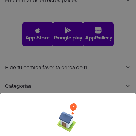
Encuéntranos en estos países
App Store
Google play
AppGallery
Pide tu comida favorita cerca de ti
Categorías
Únete a Rappi
Sobre Rappi