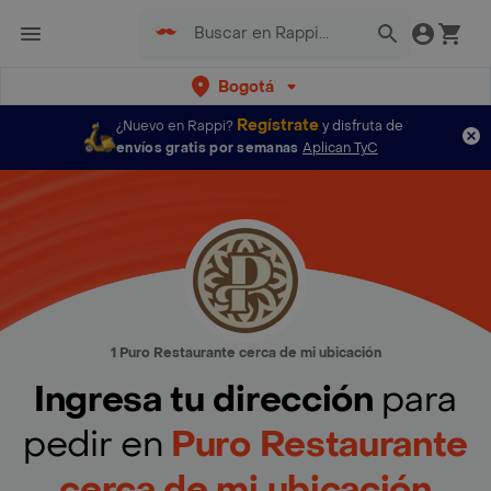
Bogotá
Regístrate
¿Nuevo en Rappi?
y disfruta de
envíos gratis por semanas
Aplican TyC
1 Puro Restaurante cerca de mi ubicación
Ingresa tu dirección
para
pedir en
Puro Restaurante
cerca de mi ubicación