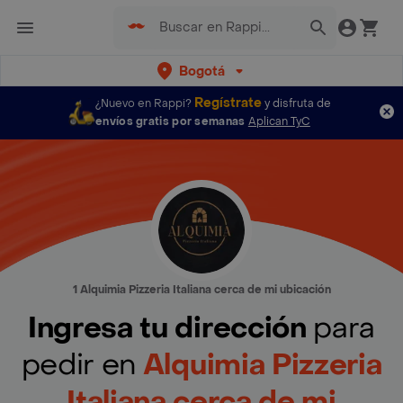
Bogotá
Regístrate
¿Nuevo en Rappi?
y disfruta de
envíos gratis por semanas
Aplican TyC
1 Alquimia Pizzeria Italiana cerca de mi ubicación
Ingresa tu dirección
para
pedir en
Alquimia Pizzeria
Italiana cerca de mi