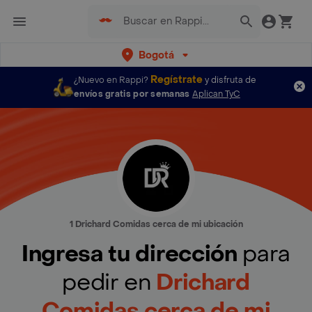
Bogotá
Regístrate
¿Nuevo en Rappi?
y disfruta de
envíos gratis por semanas
Aplican TyC
1 Drichard Comidas cerca de mi ubicación
Ingresa tu dirección
para
pedir en
Drichard
Comidas cerca de mi