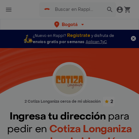
Bogotá
Regístrate
¿Nuevo en Rappi?
y disfruta de
envíos gratis por semanas
Aplican TyC
2
2 Cotiza Longaniza cerca de mi ubicación
Ingresa tu dirección
para
pedir en
Cotiza Longaniza