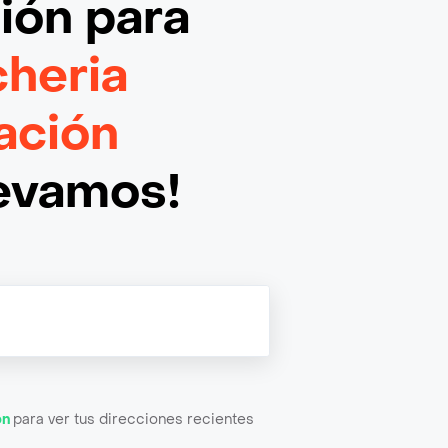
ción
para
cheria
ación
levamos!
ón
para ver tus direcciones recientes