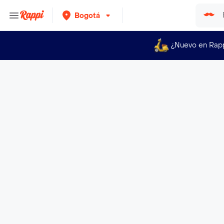
Bogotá
¿Nuevo en Rap