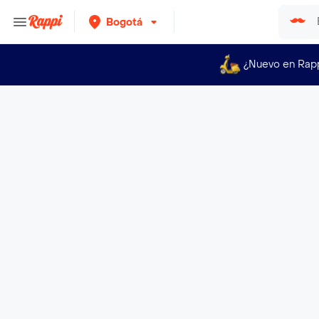
Bogotá
¿Nuevo en Rap