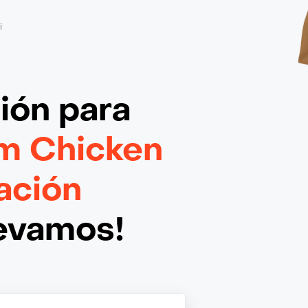
i
ción
para
im Chicken
ación
levamos!