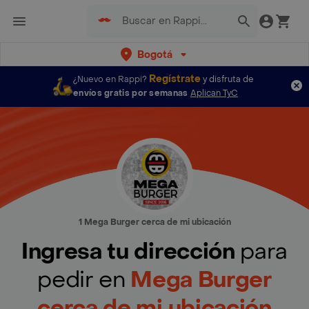
Bogotá
Regístrate
¿Nuevo en Rappi?
y disfruta de
envíos gratis por semanas
Aplican TyC
1 Mega Burger cerca de mi ubicación
Ingresa tu dirección
para
pedir en
Mega Burger
cerca de mi ubicación