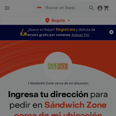
Bogotá
Regístrate
¿Nuevo en Rappi?
y disfruta de
envíos gratis por semanas
Aplican TyC
1 Sándwich Zone cerca de mi ubicación
Ingresa tu dirección
para
pedir en
Sándwich Zone
cerca de mi ubicación