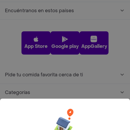
Encuéntranos en estos países
App Store
Google play
AppGallery
Pide tu comida favorita cerca de ti
Categorías
Únete a Rappi
Sobre Rappi