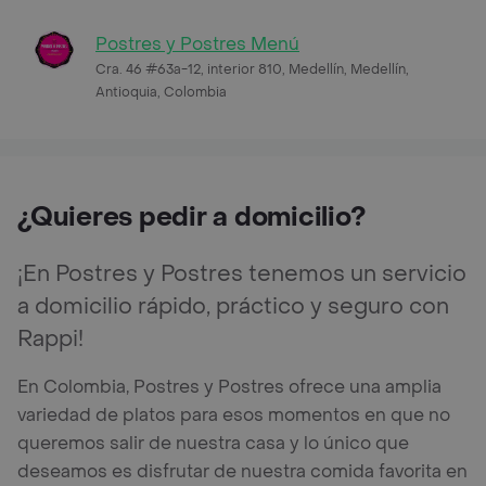
Postres y Postres Menú
Cra. 46 #63a-12, interior 810, Medellín, Medellín,
Antioquia, Colombia
¿Quieres pedir a domicilio?
¡En Postres y Postres tenemos un servicio
a domicilio rápido, práctico y seguro con
Rappi!
En Colombia, Postres y Postres ofrece una amplia
variedad de platos para esos momentos en que no
queremos salir de nuestra casa y lo único que
deseamos es disfrutar de nuestra comida favorita en