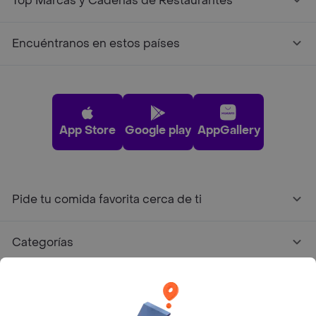
Top Marcas y Cadenas de Restaurantes
Encuéntranos en estos países
App Store
Google play
AppGallery
Pide tu comida favorita cerca de ti
Categorías
Únete a Rappi