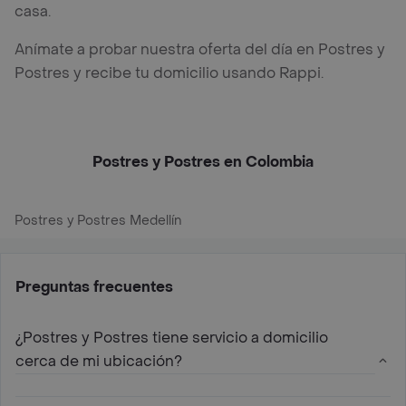
casa.
Anímate a probar nuestra oferta del día en Postres y
Postres y recibe tu domicilio usando Rappi.
Postres y Postres en Colombia
Postres y Postres Medellín
Preguntas frecuentes
¿Postres y Postres tiene servicio a domicilio
cerca de mi ubicación?