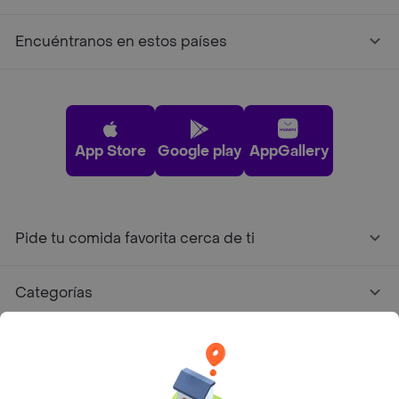
Encuéntranos en estos países
App Store
Google play
AppGallery
Pide tu comida favorita cerca de ti
Categorías
Únete a Rappi