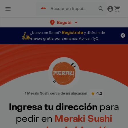
Bogotá
Regístrate
¿Nuevo en Rappi?
y disfruta de
envíos gratis por semanas
Aplican TyC
4.2
1 Meraki Sushi cerca de mi ubicación
Ingresa tu dirección
para
pedir en
Meraki Sushi