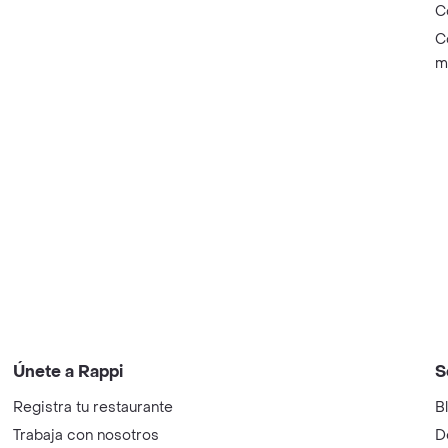
C
C
m
Únete a Rappi
S
Registra tu restaurante
B
Trabaja con nosotros
D