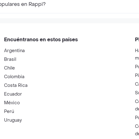
opulares en Rappi?
Encuéntranos en estos países
P
Argentina
H
m
Brasil
P
Chile
P
Colombia
C
Costa Rica
S
Ecuador
C
México
d
Perú
P
Uruguay
C
d