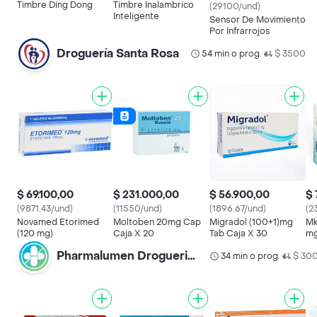
Timbre Ding Dong
Timbre Inalambrico
(29100/und)
Inteligente
Sensor De Movimiento
Por Infrarrojos
Droguería Santa Rosa
54 min o prog.
$ 3500
•
$ 69.100,00
$ 231.000,00
$ 56.900,00
$ 
(9871.43/und)
(11550/und)
(1896.67/und)
(2
Novamed Etorimed
Moltoben 20mg Cap
Migradol (100+1)mg
Mk
(120 mg)
Caja X 20
Tab Caja X 30
mg
Pharmalumen Drogueria Castellana
34 min o prog.
$ 30
•