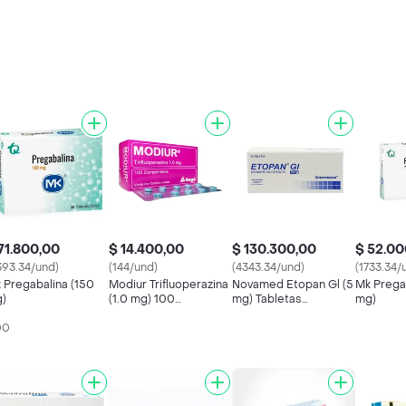
71.800,00
$ 14.400,00
$ 130.300,00
$ 52.00
393.34/und)
(144/und)
(4343.34/und)
(1733.34/
 Pregabalina (150
Modiur Trifluoperazina
Novamed Etopan Gl (5
Mk Pregab
)
(1.0 mg) 100
mg) Tabletas
mg)
Comprimidos
Recubiertas
00