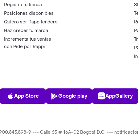
Registra tu tienda
S
Posiciones disponibles
T
Quiero ser Rappitendero
R
Haz crecer tu marca
P
Incrementa tus ventas
T
con Pide por Rappi
P
I
App Store
Play Store
AppGalle
App Store
Google play
AppGallery
T 900.843.898-9 --- Calle 63 # 16A-02 Bogotá D.C. --- notificac