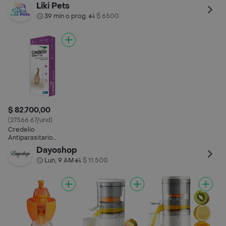
Liki Pets
39 min o prog.
$ 6500
•
$ 82.700,00
(27566.67/und)
Credelio
Antiparasitario
Medicamento 0.5-2.0
Dayoshop
Kg (0.5 mg/12 mg)
Lun, 9 AM
$ 11.500
•