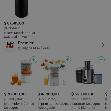
$ 87.385,00
(87384/und)
Innova Mezclador Bar
036 Shaker Mazeru
Premier
Hoy, 3 PM
$ 6500
•
$ 70.000,00
$ 46.900,00
$ 315.000,00
$ 8
(70000/cm)
(46900/und)
(315000/und)
(80
Exprimidor Eléctrico
Exprimidor De Citricos
Extractor De Jugos
Exp
De Jugos
Recargable
Home Elements
Hom