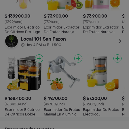
$ 139.900,00
$ 73.900,00
$ 73.900,00
$ 8
(1399/und)
(739/und)
(739/und)
(89
Exprimidor Eléctrico
Exprimidor Extractor
Exprimidor Extractor
Ext
De Cítricos Pro Jugos
De Frutas Naranja
De Frutas Naranja
Port
Naranja Y Limón
Recargable Portatil
Recargable Portatil
Rec
Local 101 San Fazon
Hoy, 4 PM
$ 11.500
•
$ 168.400,00
$ 49.700,00
$ 67.200,00
$ 6
(168400/und)
(49700/und)
(67200/und)
(67
Exprimidor Eléctrico
Exprimidor De Frutas
Exprimidor De Frutas
Exp
De Cítricos Doble
Manual En Aluminio
Eléctrico
Nar
Multifuncional Citrus
Juicer