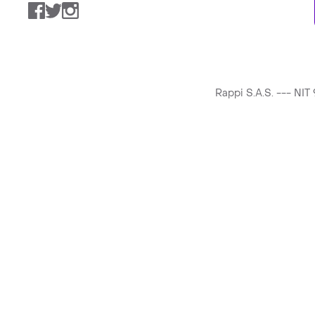
Facebook
Twitter
Instagram
Rappi S.A.S. --- NI