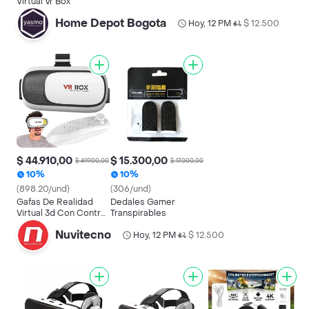
Virtual Vr Box
Home Depot Bogota
Hoy, 12 PM
$ 12.500
•
$ 44.910,00
$ 15.300,00
$ 49.900,00
$ 17.000,00
10%
10%
(898.20/und)
(306/und)
Gafas De Realidad
Dedales Gamer
Virtual 3d Con Control
Transpirables
Bluetooth - Vr Box
Nuvitecno
Hoy, 12 PM
$ 12.500
•