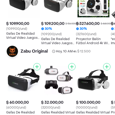
$ 109.900,00
$ 109.200,00
$ 327.600,00
$
$ 156.000,00
$ 468.000,0
(109900/und)
30%
30%
Gafas De Realidad
(109200/und)
(327600/und)
(4
Virtual Video Juegos
Gafas De Realidad
Proyector Balón
"e
3d 360° Audifonos
Virtual Video Juegos
Fútbol Android 4k Wifi
Im
Integrados
3d 360° Audifonos
Portátil 180° Jy360
Gi
Zabu Original
Integrados
Hoy, 10 AM
200 Ansi
$ 12.500
Io
•
$ 60.000,00
$ 32.000,00
$ 100.000,00
$ 
(60000/und)
(32000/und)
(100000/und)
(5
Gafas De Realidad
Gafas Realidad Virtual
Gafas Realidad Virtual
Pr