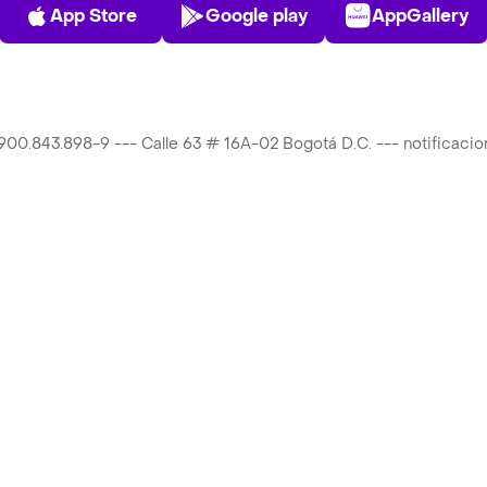
App Store
Play Store
AppGalle
App Store
Google play
AppGallery
T 900.843.898-9 --- Calle 63 # 16A-02 Bogotá D.C. --- notificac