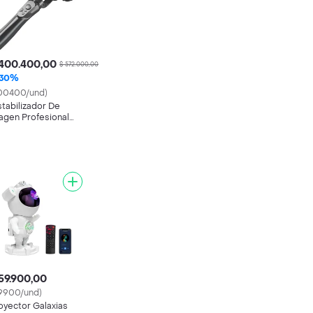
 400.400,00
0
$ 572.000,00
30%
00400/und)
stabilizador De
agen Profesional
mbal 3 Ejes Androis
 Negro "
59.900,00
9900/und)
oyector Galaxias