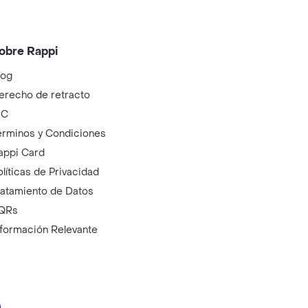
obre Rappi
log
erecho de retracto
IC
érminos y Condiciones
appi Card
olíticas de Privacidad
ratamiento de Datos
QRs
nformación Relevante