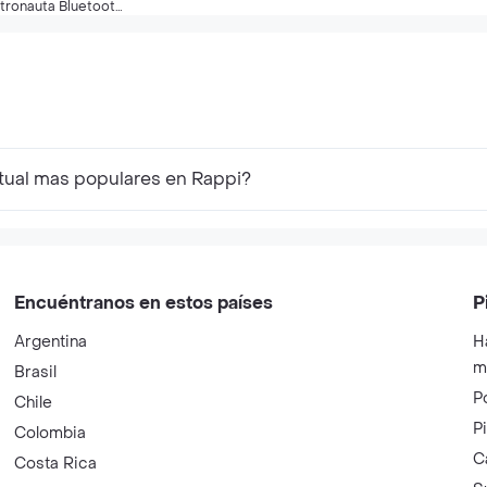
tronauta Bluetooth
n Parlante 110v
rtual mas populares en Rappi?
Encuéntranos en estos países
P
Argentina
H
m
Brasil
P
Chile
P
Colombia
C
Costa Rica