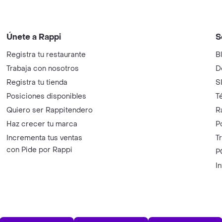
Únete a Rappi
S
Registra tu restaurante
B
Trabaja con nosotros
D
Registra tu tienda
S
Posiciones disponibles
T
Quiero ser Rappitendero
R
Haz crecer tu marca
P
Incrementa tus ventas
T
con Pide por Rappi
P
I