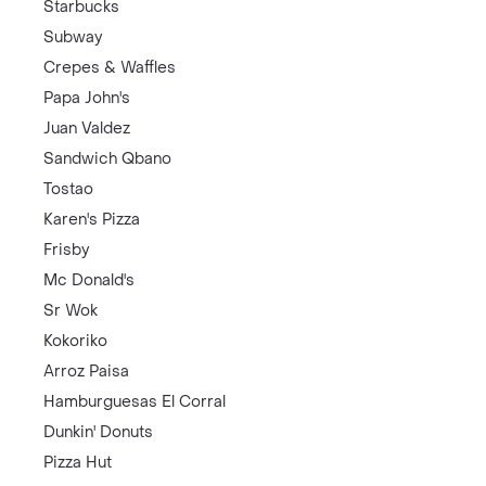
Starbucks
Subway
Crepes & Waffles
Papa John's
Juan Valdez
Sandwich Qbano
Tostao
Karen's Pizza
Frisby
Mc Donald's
Sr Wok
Kokoriko
Arroz Paisa
Hamburguesas El Corral
Dunkin' Donuts
Pizza Hut