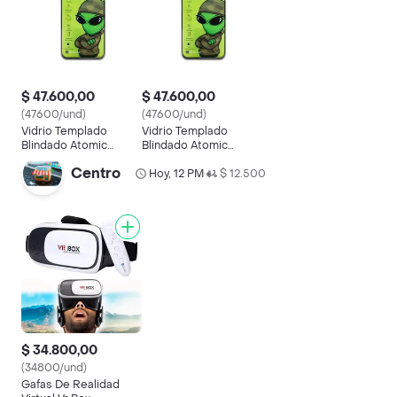
$ 47.600,00
$ 47.600,00
(47600/und)
(47600/und)
Vidrio Templado
Vidrio Templado
Blindado Atomic
Blindado Atomic
Iphone 13/13 Pro/14/14
Iphone 15 Pro
Centro
Pro
Hoy, 12 PM
$ 12.500
•
$ 34.800,00
(34800/und)
Gafas De Realidad