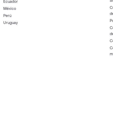
S
Ecuador
C
México
d
Perú
P
Uruguay
C
d
C
C
m