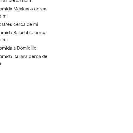
ushi cerca de mi
omida Mexicana cerca
e mi
ostres cerca de mi
omida Saludable cerca
e mi
omida a Domicilio
omida Italiana cerca de
i